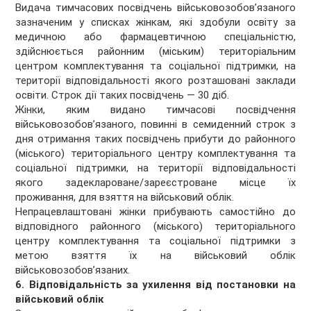
Видача тимчасових посвідчень військовозобов’язаного
зазначеним у списках жінкам, які здобули освіту за
медичною або фармацевтичною спеціальністю,
здійснюється районним (міським) територіальним
центром комплектування та соціальної підтримки, на
території відповідальності якого розташовані заклади
освіти. Строк дії таких посвідчень — 30 діб.
Жінки, яким видано тимчасові посвідчення
військовозобов’язаного, повинні в семиденний строк з
дня отримання таких посвідчень прибути до районного
(міського) територіального центру комплектування та
соціальної підтримки, на території відповідальності
якого задеклароване/зареєстроване місце їх
проживання, для взяття на військовий облік.
Непрацевлаштовані жінки прибувають самостійно до
відповідного районного (міського) територіального
центру комплектування та соціальної підтримки з
метою взяття їх на військовий облік
військовозобов’язаних.
6. Відповідальність за ухилення від постановки на
військовий облік