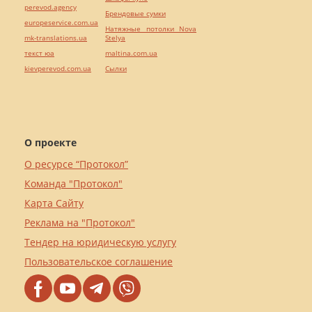
perevod.agency
Брендовые сумки
europeservice.com.ua
Натяжные потолки Nova
mk-translations.ua
Stelya
текст юа
maltina.com.ua
kievperevod.com.ua
Cылки
О проекте
О ресурсе “Протокол”
Команда "Протокол"
Карта Сайту
Реклама на "Протокол"
Тендер на юридическую услугу
Пользовательское соглашение