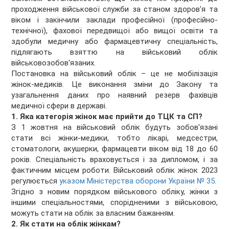
проходження військової служби за станом здоров'я та
віком і закінчили заклади професійної (професійно-
технічної), фахової передвищої або вищої освіти та
здобули медичну або фармацевтичну спеціальність,
підлягають взяттю на військовий облік
військовозобов'язаних.
Постановка на військовий облік – це не мобілізація
жінок-медиків. Це виконання зміни до Закону та
узагальнення даних про наявний резерв фахівців
медичної сфери в державі.
1. Яка категорія жінок має прийти до ТЦК та СП?
З 1 жовтня на військовий облік будуть зобов'язані
стати всі жінки-медики, тобто лікарі, медсестри,
стоматологи, акушерки, фармацевти віком від 18 до 60
років. Спеціальність враховується і за дипломом, і за
фактичним місцем роботи. Військовий облік жінок 2023
регулюється
указом Міністерства оборони України № 35
.
Згідно з новим порядком військового обліку, жінки з
іншими спеціальностями, спорідненими з військовою,
можуть стати на облік за власним бажанням.
2. Як стати на облік жінкам?