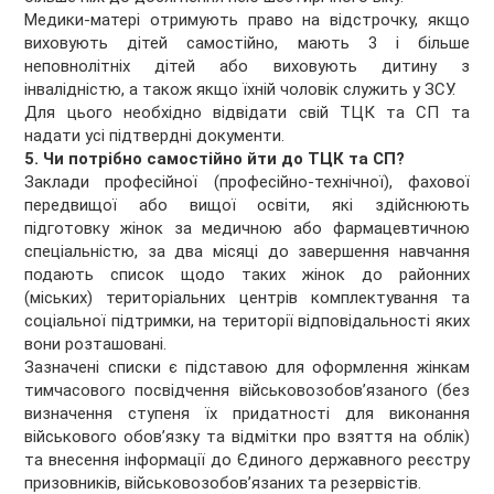
Медики-матері отримують право на відстрочку, якщо
виховують дітей самостійно, мають 3 і більше
неповнолітніх дітей або виховують дитину з
інвалідністю, а також якщо їхній чоловік служить у ЗСУ.
Для цього необхідно відвідати свій ТЦК та СП та
надати усі підтвердні документи.
5. Чи потрібно самостійно йти до ТЦК та СП?
Заклади професійної (професійно-технічної), фахової
передвищої або вищої освіти, які здійснюють
підготовку жінок за медичною або фармацевтичною
спеціальністю, за два місяці до завершення навчання
подають список щодо таких жінок до районних
(міських) територіальних центрів комплектування та
соціальної підтримки, на території відповідальності яких
вони розташовані.
Зазначені списки є підставою для оформлення жінкам
тимчасового посвідчення військовозобов’язаного (без
визначення ступеня їх придатності для виконання
військового обов’язку та відмітки про взяття на облік)
та внесення інформації до Єдиного державного реєстру
призовників, військовозобов’язаних та резервістів.