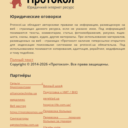
Юридические оговорки
Protocol.ua обладает авторскими правами на информацию, размещенную на
веб - страницах данного ресурса, если не указано иное. Под информацией
понимаются тексты, комментарии, статьи, фотоизображения, рисунки, ящик-
шота, сканы, видео, аудио, другие материалы. При использовании материалов,
размещенных на веб - страницах «Протокол» наличие гиперссылки открытого
для индексации поисковыми системами на protocol.ua обязательна. Под
использованием понимается копирования, адаптация, рерайтинг, модификация
и тому подобное.
Полный текст
Copyright © 2014-2026 «Протокол». Все права защищены.
Партнёры
Серьги с
Винный шкаф
бриллиантами
Подготовка к НМТ / ВНО
alliancetechnika.ua
pereklad.ua
миралинкс
hospice-life.com.ua/
Веб мастер
Перевозка больных
https://motokosmos.ua/
Перевозка лежачих
Синтезаторы
больных за границу
agrotechnika.com.ua
Шкафы купе