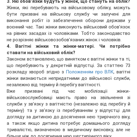
3. Які обов’язки будуть у жінок, що стануть на облік?
Жінки, які перебувають на військовому обліку, можуть
бути призвані на військову службу чи залучені для
виконання робіт із забезпечення оборони держави у
воєнний час. Такі жінки виконують військовий обов’язок
на рівних засадах із чоловіками. Тобто законодавство
не розрізняє військовозобов'язаних жінок і чоловіків.
4. Вагітні жінки та жінки-матері. Чи потрібно
ставати на військовий облік?
Законом встановлено, що винятком є вагітні жінки та ті,
що перебувають у декретній відпустці. За статтею 73
розкладу хвороб згідно з
Положенням про ВЛК
, вагітні
жінки визнаються непридатними до військової служби,
незалежно від терміну й перебігу вагітності.
Вже призвані під час мобілізації жінки-
військовослужбовиці мають право на звільнення зі
служби у зв’язку з вагітністю (незалежно від перебігу й
терміну) та у зв’язку із перебуванням у відпустці для
догляду за дитиною до досягнення нею трирічного віку,
а також якщо дитина потребує домашнього догляду
тривалістю, визначеною в медичному висновку, але не
більше ніж до досягнення нею шестирічного віку.