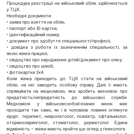
Процедура реєстрації на військовий облік здійснюється
у ТЦК.
Необхідні документи:
• заява про взяття на облік;
• паспорт або ID-картка;
• ідентифікаційний номер;
• документ про здобуття спеціальності/професії;
• довідка з роботи із зазначенням спеціальності, за
якою жінка працює;
• свідоцтво про народження дітей/документ про опіку;
• свідоцтво про шлюб;
• фотокартки 3х4.
Коли жінка приходить до ТЦК стати на військовий
облік, на неї заводять особову справу. Далі її мають
спрямувати на медкомісію, яка зробить висновок про
придатність/непридатність до військової служби.
Медкомісія у військовозобов’язаних жінок має
проходити так само, як і в чоловіків: повинні оглянути
хірург, терапевт, невропатолог, психіатр, офтальмолог,
оториноларинголог, стоматолог, дерматолог. Єдина
відмінність – жінки мають пройти ще огляд у гінеколога.