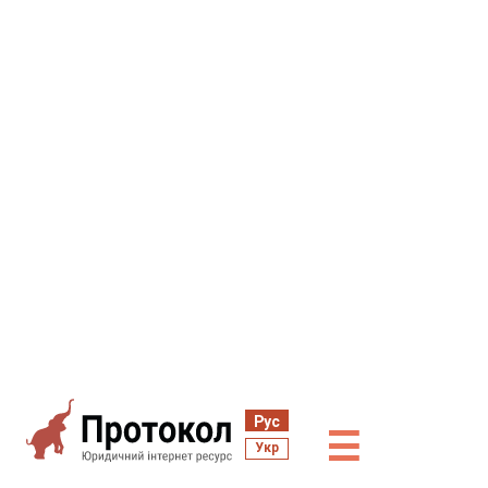
Рус
☰
Укр