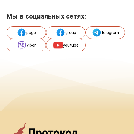
Мы в социальных сетях:
page
group
telegram
viber
youtube