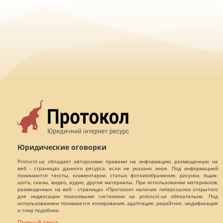
Юридические оговорки
Protocol.ua обладает авторскими правами на информацию, размещенную на
веб - страницах данного ресурса, если не указано иное. Под информацией
понимаются тексты, комментарии, статьи, фотоизображения, рисунки, ящик-
шота, сканы, видео, аудио, другие материалы. При использовании материалов,
размещенных на веб - страницах «Протокол» наличие гиперссылки открытого
для индексации поисковыми системами на protocol.ua обязательна. Под
использованием понимается копирования, адаптация, рерайтинг, модификация
и тому подобное.
Полный текст