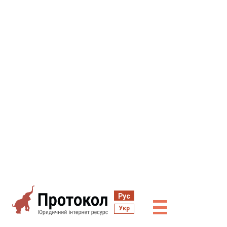
Рус
☰
Укр