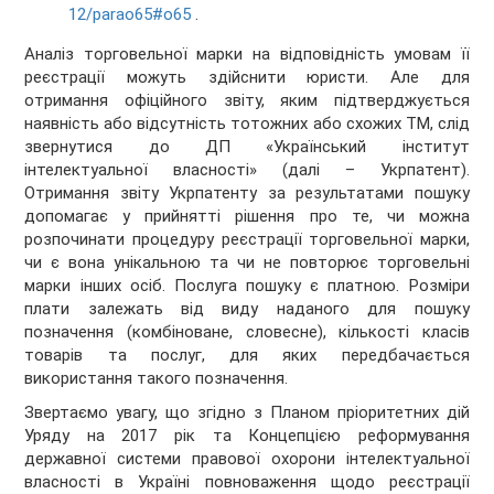
12/parao65#o65
.
Аналіз торговельної марки на відповідність умовам її
реєстрації можуть здійснити юристи. Але для
отримання офіційного звіту, яким підтверджується
наявність або відсутність тотожних або схожих ТМ, слід
звернутися до ДП «Український інститут
інтелектуальної власності» (далі – Укрпатент).
Отримання звіту Укрпатенту за результатами пошуку
допомагає у прийнятті рішення про те, чи можна
розпочинати процедуру реєстрації торговельної марки,
чи є вона унікальною та чи не повторює торговельні
марки інших осіб. Послуга пошуку є платною. Розміри
плати залежать від виду наданого для пошуку
позначення (комбіноване, словесне), кількості класів
товарів та послуг, для яких передбачається
використання такого позначення.
Звертаємо увагу, що згідно з Планом пріоритетних дій
Уряду на 2017 рік та Концепцією реформування
державної системи правової охорони інтелектуальної
власності в Україні повноваження щодо реєстрації