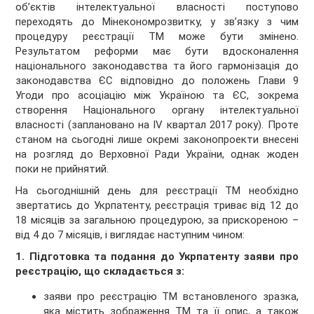
об’єктів інтелектуальної власності поступово
переходять до Мінекономрозвитку, у зв’язку з чим
процедуру реєстрації ТМ може бути змінено.
Результатом реформи має бути вдосконалення
національного законодавства та його гармонізація до
законодавства ЄС відповідно до положень Глави 9
Угоди про асоціацію між Україною та ЄС, зокрема
створення Національного органу інтелектуальної
власності (заплановано на IV квартал 2017 року). Проте
станом на сьогодні лише окремі законопроекти внесені
на розгляд до Верховної Ради України, однак жоден
поки не прийнятий.
На сьогоднішній день для реєстрації ТМ необхідно
звертатись до Укрпатенту, реєстрація триває від 12 до
18 місяців за загальною процедурою, за прискореною –
від 4 до 7 місяців, і виглядає наступним чином:
1. Підготовка та подання до Укрпатенту заяви про
реєстрацію, що складається з:
заяви про реєстрацію ТМ встановленого зразка,
яка містить зображення ТМ та її опис, а також