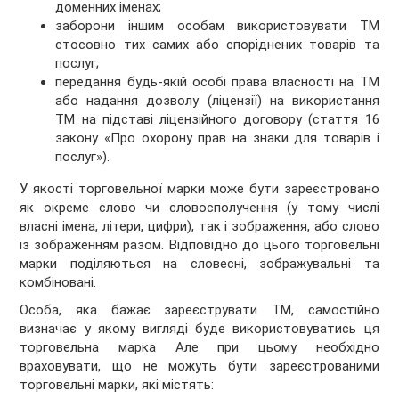
доменних іменах;
заборони іншим особам використовувати ТМ
стосовно тих самих або споріднених товарів та
послуг;
передання будь-якій особі права власності на ТМ
або надання дозволу (ліцензії) на використання
ТМ на підставі ліцензійного договору (стаття 16
закону «Про охорону прав на знаки для товарів і
послуг»).
У якості торговельної марки може бути зареєстровано
як окреме слово чи словосполучення (у тому числі
власні імена, літери, цифри), так і зображення, або слово
із зображенням разом. Відповідно до цього торговельні
марки поділяються на словесні, зображувальні та
комбіновані.
Особа, яка бажає зареєструвати ТМ, самостійно
визначає у якому вигляді буде використовуватись ця
торговельна марка Але при цьому необхідно
враховувати, що не можуть бути зареєстрованими
торговельні марки, які містять: