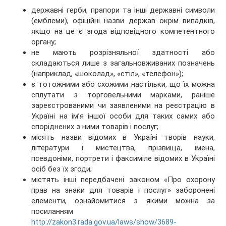
державні герби, прапори та інші державні символи
(емблеми), офіційні назви держав окрім випадків,
якщо на це є згода відповідного компетентного
органу;
не мають розрізняльної здатності або
складаються лише з загальновживаних позначень
(наприклад, «шоколад», «стіл», «телефон»);
є тотожними або схожими настільки, що їх можна
сплутати з торговельними марками, раніше
зареєстрованими чи заявленими на реєстрацію в
Україні на ім’я іншої особи для таких самих або
споріднених з ними товарів і послуг;
місять назви відомих в Україні творів науки,
літератури і мистецтва, прізвища, імена,
псевдоніми, портрети і факсиміле відомих в Україні
осіб без їх згоди;
містять інші передбачені законом «Про охорону
прав на знаки для товарів і послуг» заборонені
елементи, ознайомитися з якими можна за
посиланням
http://zakon3.rada.gov.ua/laws/show/3689-