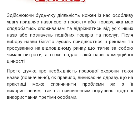
Здійснюючи будь-яку діяльність кожен із нас особливу
увагу приділяє назві свого проекту або товару, яка має
сподобатись споживачам та відрізнятись від усіх інших
назв або позначень подібних товарів та послуг. Після
вибору назви багато зусиль приділяється її рекламі та
просуванню на відповідному ринку, що тягне за собою
чималі витрати, а отже надає такій назві комерційної
цінності.
Проте думка про необхідність правової охорони такої
назви (позначення), як правило, виникає не одразу, що на
практиці може спричинити проблеми як з її
використанням, так і з припиненням порушень щодо її
використання третіми особами.