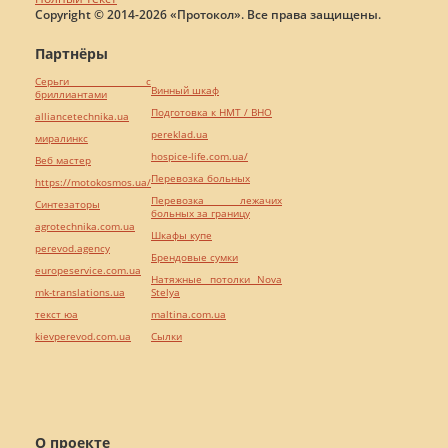
Copyright © 2014-2026 «Протокол». Все права защищены.
Партнёры
Серьги с
Винный шкаф
бриллиантами
Подготовка к НМТ / ВНО
alliancetechnika.ua
pereklad.ua
миралинкс
hospice-life.com.ua/
Веб мастер
Перевозка больных
https://motokosmos.ua/
Перевозка лежачих
Синтезаторы
больных за границу
agrotechnika.com.ua
Шкафы купе
perevod.agency
Брендовые сумки
europeservice.com.ua
Натяжные потолки Nova
mk-translations.ua
Stelya
текст юа
maltina.com.ua
kievperevod.com.ua
Cылки
О проекте