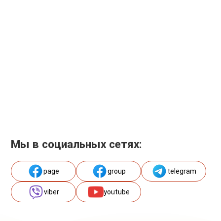
Мы в социальных сетях:
page
group
telegram
viber
youtube