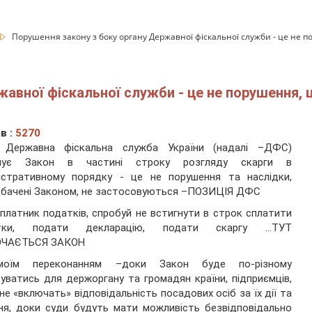
Порушення закону з боку органу Державної фіскальної служби - це не по
авної фіскальної служби - це не порушення, ц
в :
5270
 Державна фіскальна служба України (надалі –ДФС)
шує Закон в частині строку розгляду скарги в
ністративному порядку - це не порушення та наслідки,
бачені Законом, не застосовуються –ПОЗИЦІЯ ДФС
 платник податків, спробуй не встигнути в строк сплатити
тки, подати декларацію, подати скаргу …ТУТ
ЧАЄТЬСЯ ЗАКОН
оїм переконанням –доки Закон буде по-різному
уватись для держоргану та громадян країни, підприємців,
не «включать» відповідальність посадових осіб за їх дії та
ня, доки суди будуть мати можливість безвідповідально