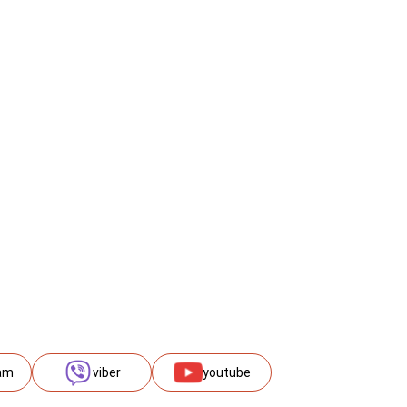
am
viber
youtube