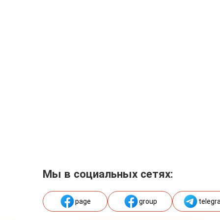
Мы в социальных сетях:
page
group
telegr