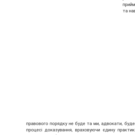
прийм
та на
правового порядку не буде та ми, адвокати, буде
процесі доказування, враховуючи єдину практи