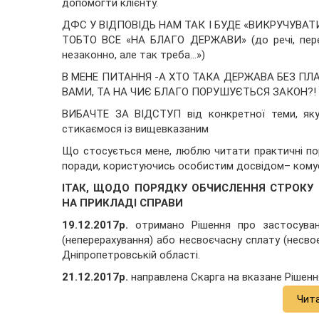
допомогти клієнту.
ДФС У ВІДПОВІДЬ НАМ ТАК І БУДЕ «ВИКРУЧУВАТ
ТОБТО ВСЕ «НА БЛАГО ДЕРЖАВИ» (до речі, пере
незаконно, але так треба…»)
В МЕНЕ ПИТАННЯ -А ХТО ТАКА ДЕРЖАВА БЕЗ ПЛА
ВАМИ, ТА НА ЧИЄ БЛАГО ПОРУШУЄТЬСЯ ЗАКОН?!
ВИБАЧТЕ ЗА ВІДСТУП від конкретної теми, яку 
стикаємося із вищевказаним
Що стосується мене, люблю читати практичні по
поради, користуючись особистим досвідом– кому
ІТАК, ЩОДО ПОРЯДКУ ОБЧИСЛЕННЯ СТРОКУ 
НА ПРИКЛАДІ СПРАВИ
19.12.2017р.
отримано Рішення про застосуван
(неперерахування) або несвоєчасну сплату (несво
Дніпропетровській області.
21.12.2017р.
направлена Скарга на вказане Рішенн
Чит