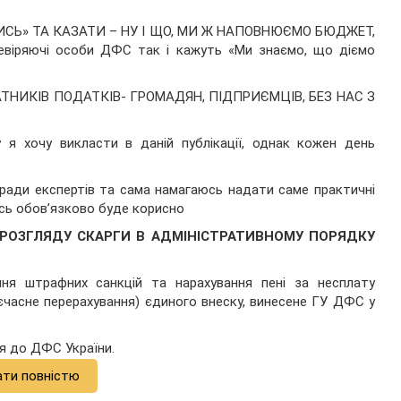
ИСЬ» ТА КАЗАТИ – НУ І ЩО, МИ Ж НАПОВНЮЄМО БЮДЖЕТ,
віряючі особи ДФС так і кажуть «Ми знаємо, що діємо
ТНИКІВ ПОДАТКІВ- ГРОМАДЯН, ПІДПРИЄМЦІВ, БЕЗ НАС З
я хочу викласти в даній публікації, однак кожен день
ради експертів та сама намагаюсь надати саме практичні
сь обов’язково буде корисно
РОЗГЛЯДУ СКАРГИ В АДМІНІСТРАТИВНОМУ ПОРЯДКУ
ня штрафних санкцій та нарахування пені за несплату
єчасне перерахування) єдиного внеску, винесене ГУ ДФС у
я до ДФС України.
ати повністю