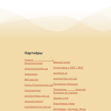
Партнёры
Серьги с
Винный шкаф
бриллиантами
Подготовка к НМТ / ВНО
alliancetechnika.ua
pereklad.ua
миралинкс
hospice-life.com.ua/
Веб мастер
Перевозка больных
https://motokosmos.ua/
Перевозка лежачих
Синтезаторы
больных за границу
agrotechnika.com.ua
Шкафы купе
perevod.agency
Брендовые сумки
europeservice.com.ua
Натяжные потолки Nova