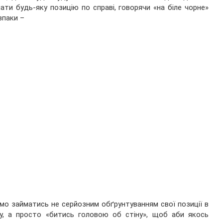
ати будь-яку позицію по справі, говорячи «на біле чорне»
впаки –
мо займатись не серйозним обґрунтуванням свої позиції в
ку, а просто «битись головою об стіну», щоб аби якось