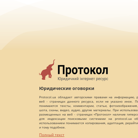
Юридические оговорки
Protocol.ua обладает авторскими правами на информацию,
веб - страницах данного ресурса, если не указано иное. 
понимаются тексты, комментарии, статьи, фотоизображения,
шота, сканы, видео, аудио, другие материалы. При использов
размещенных на веб - страницах «Протокол» наличие гиперс
для индексации поисковыми системами на protocol.ua об
использованием понимается копирования, адаптация, рерайти
и тому подобное.
Полный текст