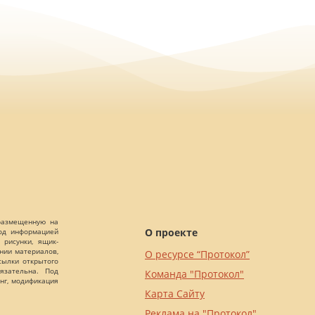
 размещенную на
О проекте
Под информацией
 рисунки, ящик-
ании материалов,
О ресурсе “Протокол”
сылки открытого
язательна. Под
Команда "Протокол"
нг, модификация
Карта Сайту
Реклама на "Протокол"