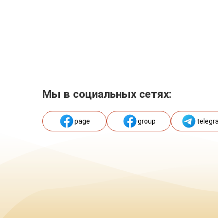
Мы в социальных сетях:
page
group
telegr