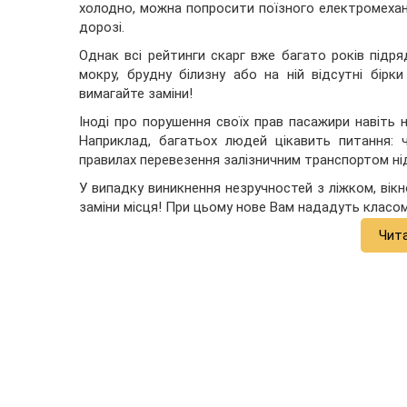
холодно, можна попросити поїзного електромехані
дорозі.
Однак всі рейтинги скарг вже багато років підр
мокру, брудну білизну або на ній відсутні бірк
вимагайте заміни!
Іноді про порушення своїх прав пасажири навіть
Наприклад, багатьох людей цікавить питання: ч
правилах перевезення залізничним транспортом ні
У випадку виникнення незручностей з ліжком, вік
заміни місця! При цьому нове Вам нададуть класом 
Чит