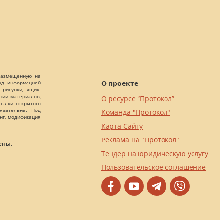
 размещенную на
О проекте
Под информацией
 рисунки, ящик-
ании материалов,
О ресурсе “Протокол”
сылки открытого
язательна. Под
Команда "Протокол"
нг, модификация
Карта Сайту
Реклама на "Протокол"
ены.
Тендер на юридическую услугу
Пользовательское соглашение