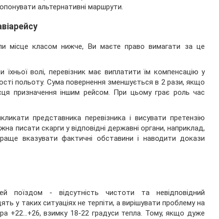
ропонувати альтернативні маршрути.
авіарейсу
ли місце класом нижче, Ви маєте право вимагати за це
 їхньої волі, перевізник має виплатити їм компенсацію у
ності польоту. Сума повернення зменшується в 2 рази, якщо
сця призначення іншим рейсом. При цьому грає роль час
икликати представника перевізника і висувати претензію
на писати скарги у відповідні державні органи, наприклад,
 Краще вказувати фактичні обставини і наводити докази
ей поїздом - відсутність чистоти та невідповідний
ть у таких ситуаціях не терпіти, а вирішувати проблему на
тура +22…+26, взимку 18-22 градуси тепла. Тому, якщо дуже