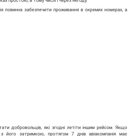
ках простою, в тому числі і через негоду.
нія повинна забезпечити проживання в окремих номерах, а
ати добровольців, які згодні летіти іншим рейсом. Якщо
 з його затримкою, протягом 7 днів авіакомпанія має