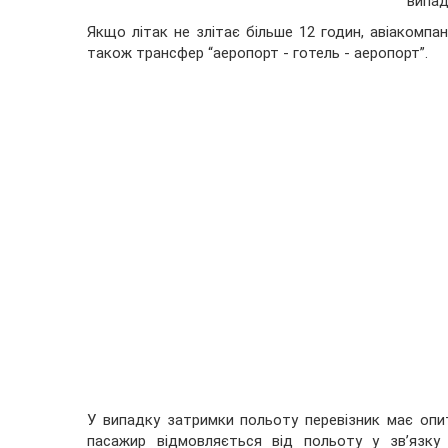
випад
Якщо літак не злітає більше 12 годин, авіакомпа
також трансфер “аеропорт - готель - аеропорт”.
У випадку затримки польоту перевізник має опит
пасажир відмовляється від польоту у зв’язку