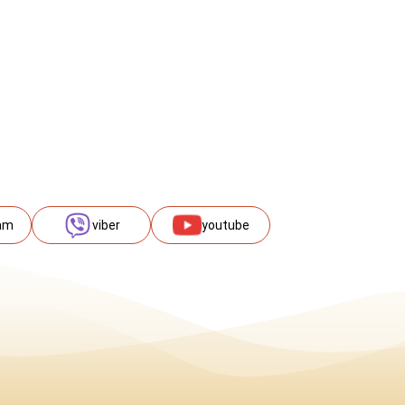
am
viber
youtube