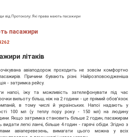
ди від Протоколу: Які права мають пасажири
ють пасажири
4262
ажири літаків
 очікувана авіаподорож проходить не зовсім комфортно
пасажирів. Причини бувають різні. Найрозповсюдженіша
ція - затримка рейсу.
ти напої, їжу та можливість зателефонувати під час
рочки вильоту більш, ніж на 2 години - це прямий обов’язок
омпаній, в тому числі й українських. Напої надають у
кості 100 мл (у теплу пору року - 150 мл) на людину
ини. Якщо затримка становить більше 2 годин, пасажирам
 видати легкі ланчі, більше 4 годин - гарячі обіди. Згідно з
илами авіаперевезень, вимагати цього можна у всіх