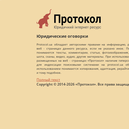
Юридические оговорки
Protocol.ua обладает авторскими правами на информацию,
веб - страницах данного ресурса, если не указано иное. 
понимаются тексты, комментарии, статьи, фотоизображения,
шота, сканы, видео, аудио, другие материалы. При использов
размещенных на веб - страницах «Протокол» наличие гиперс
для индексации поисковыми системами на protocol.ua об
использованием понимается копирования, адаптация, рерайти
и тому подобное.
Полный текст
Copyright © 2014-2026 «Протокол». Все права защищ