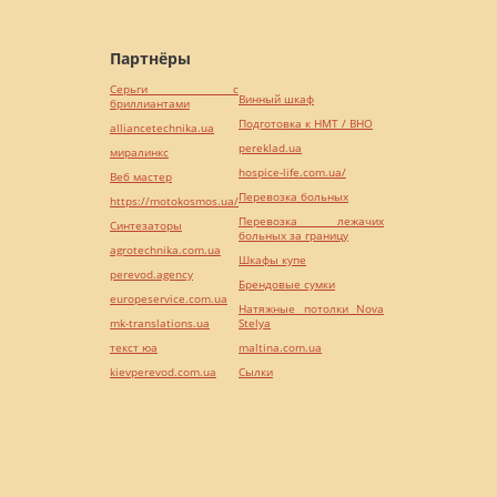
Партнёры
Серьги с
Винный шкаф
бриллиантами
Подготовка к НМТ / ВНО
alliancetechnika.ua
pereklad.ua
миралинкс
hospice-life.com.ua/
Веб мастер
Перевозка больных
https://motokosmos.ua/
Перевозка лежачих
Синтезаторы
больных за границу
agrotechnika.com.ua
Шкафы купе
perevod.agency
Брендовые сумки
europeservice.com.ua
Натяжные потолки Nova
mk-translations.ua
Stelya
текст юа
maltina.com.ua
kievperevod.com.ua
Cылки