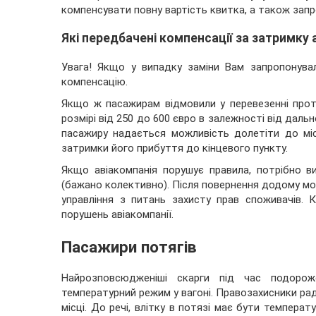
компенсувати повну вартість квитка, а також зап
Які передбачені компенсації за затримку 
Увага! Якщо у випадку заміни Вам запропонува
компенсацію.
Якщо ж пасажирам відмовили у перевезенні проти
розмірі від 250 до 600 євро в залежності від даль
пасажиру надається можливість долетіти до мі
затримки його прибуття до кінцевого пункту.
Якщо авіакомпанія порушує правила, потрібно в
(бажано колективно). Після повернення додому мож
управління з питань захисту прав споживачів.
порушень авіакомпанії.
Пасажири потягів
Найрозповсюдженіші скарги під час подорож
температурний режим у вагоні. Правозахисники радя
місці. До речі, влітку в потязі має бути темпера