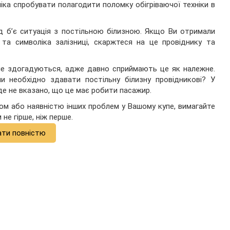
ка спробувати полагодити поломку обігріваючої техніки в
яд б’є ситуація з постільною білизною. Якщо Ви отримали
и та символіка залізниці, скаржтеся на це провіднику та
 не здогадуються, адже давно сприймають це як належне.
и необхідно здавати постільну білизну провідникові? У
де не вказано, що це має робити пасажир.
ном або наявністю інших проблем у Вашому купе, вимагайте
не гірше, ніж перше.
ати повністю