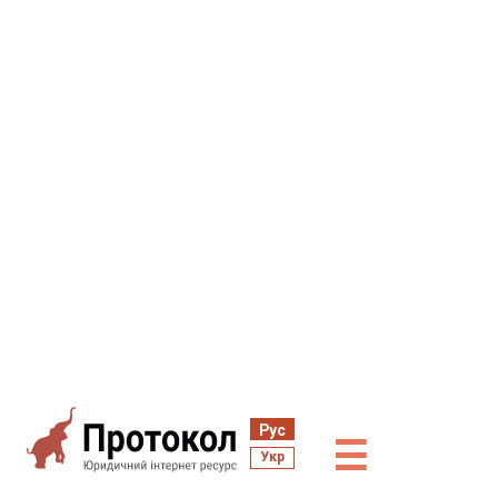
Рус
☰
Укр