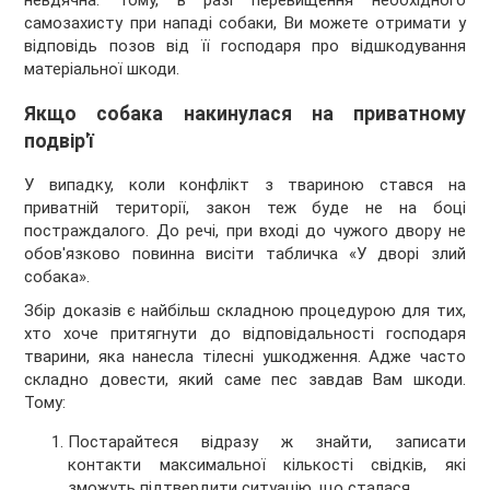
невдячна. Тому, в разі перевищення необхідного
самозахисту при нападі собаки, Ви можете отримати у
відповідь позов від її господаря про відшкодування
матеріальної шкоди.
Якщо собака накинулася на приватному
подвір'ї
У випадку, коли конфлікт з твариною стався на
приватній території, закон теж буде не на боці
постраждалого. До речі, при вході до чужого двору не
обов'язково повинна висіти табличка «У дворі злий
собака».
Збір доказів є найбільш складною процедурою для тих,
хто хоче притягнути до відповідальності господаря
тварини, яка нанесла тілесні ушкодження. Адже часто
складно довести, який саме пес завдав Вам шкоди.
Тому:
Постарайтеся відразу ж знайти, записати
контакти максимальної кількості свідків, які
зможуть підтвердити ситуацію, що сталася.