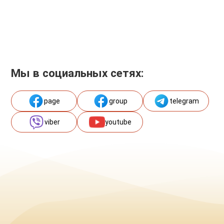
Мы в социальных сетях:
page
group
telegram
viber
youtube