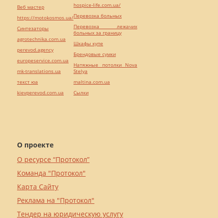
hospice-life.com.ua/
Веб мастер
Перевозка больных
https://motokosmos.ua/
Перевозка лежачих
Синтезаторы
больных за границу
agrotechnika.com.ua
Шкафы купе
perevod.agency
Брендовые сумки
europeservice.com.ua
Натяжные потолки Nova
mk-translations.ua
Stelya
текст юа
maltina.com.ua
kievperevod.com.ua
Cылки
О проекте
О ресурсе “Протокол”
Команда "Протокол"
Карта Сайту
Реклама на "Протокол"
Тендер на юридическую услугу