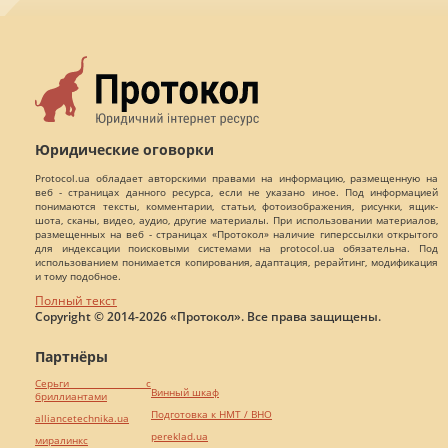
Юридические оговорки
Protocol.ua обладает авторскими правами на информацию, размещенную на
веб - страницах данного ресурса, если не указано иное. Под информацией
понимаются тексты, комментарии, статьи, фотоизображения, рисунки, ящик-
шота, сканы, видео, аудио, другие материалы. При использовании материалов,
размещенных на веб - страницах «Протокол» наличие гиперссылки открытого
для индексации поисковыми системами на protocol.ua обязательна. Под
использованием понимается копирования, адаптация, рерайтинг, модификация
и тому подобное.
Полный текст
Copyright © 2014-2026 «Протокол». Все права защищены.
Партнёры
Серьги с
Винный шкаф
бриллиантами
Подготовка к НМТ / ВНО
alliancetechnika.ua
pereklad.ua
миралинкс