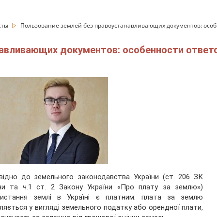
сты
Пользование землёй без правоустанавливающих документов: особ
навливающих документов: особенности ответ
відно до земельного законодавства України (ст. 206 ЗК
ни та ч.1 ст. 2 Закону України «Про плату за землю»)
ристання землі в Україні є платним: плата за землю
ляється у вигляді земельного податку або орендної плати,