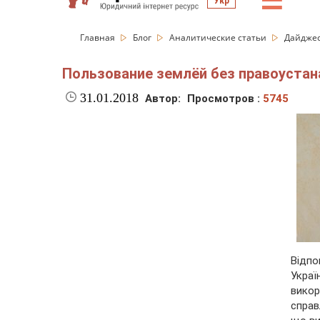
☰
Укр
Главная
Блог
Аналитические статьи
Дайдже
Пользование землёй без правоуста
31.01.2018
Автор:
Просмотров :
5745
Відпо
Украї
вико
справ