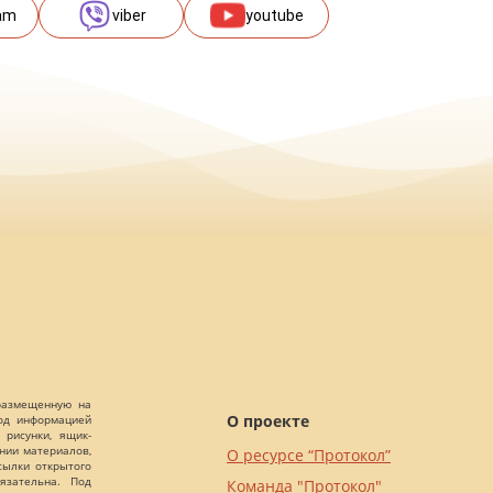
am
viber
youtube
 размещенную на
О проекте
Под информацией
 рисунки, ящик-
ании материалов,
О ресурсе “Протокол”
сылки открытого
язательна. Под
Команда "Протокол"