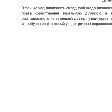
що ви
В той же час, виникають складнощі щодо визначенн
права користування земельною ділянкою, в то
розташованого на земельній ділянці: у відчужувач
як набувач зацікавлений у відстроченні справлянн