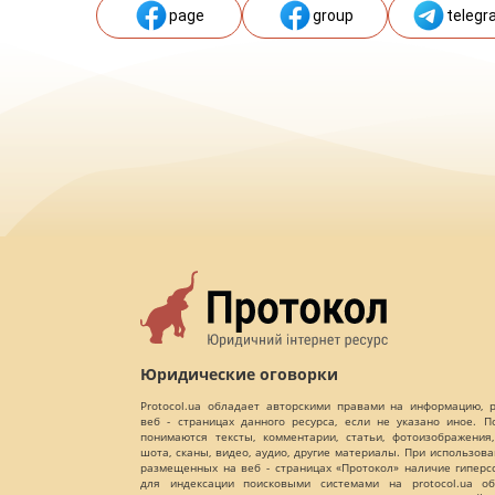
page
group
telegr
Юридические оговорки
Protocol.ua обладает авторскими правами на информацию,
веб - страницах данного ресурса, если не указано иное. 
понимаются тексты, комментарии, статьи, фотоизображения,
шота, сканы, видео, аудио, другие материалы. При использов
размещенных на веб - страницах «Протокол» наличие гиперс
для индексации поисковыми системами на protocol.ua об