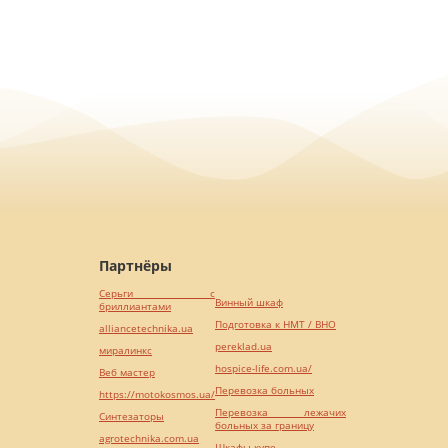
Партнёры
Серьги с
Винный шкаф
бриллиантами
Подготовка к НМТ / ВНО
alliancetechnika.ua
pereklad.ua
миралинкс
hospice-life.com.ua/
Веб мастер
Перевозка больных
https://motokosmos.ua/
Перевозка лежачих
Синтезаторы
больных за границу
agrotechnika.com.ua
Шкафы купе