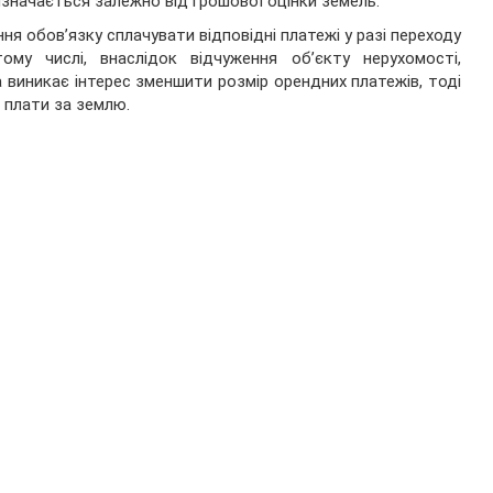
значається залежно від грошової оцінки земель.
я обов’язку сплачувати відповідні платежі у разі переходу
му числі, внаслідок відчуження об’єкту нерухомості,
а виникає інтерес зменшити розмір орендних платежів, тоді
я плати за землю.