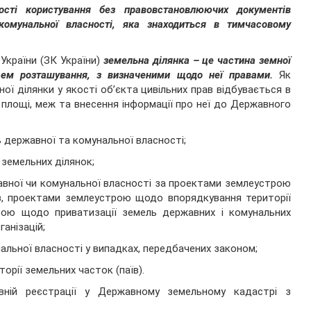
ості користування без правовстановлюючих документів
комунальної власності, яка знаходиться в тимчасовому
 України (ЗК України)
земельна ділянка – це частина земної
ем розташування, з визначеними щодо неї правами.
Як
ної ділянки у якості об’єкта цивільних прав відбувається в
ї площі, меж та внесення інформації про неї до Державного
ь державної та комунальної власності;
 земельних ділянок;
авної чи комунальної власності за проектами землеустрою
в, проектами землеустрою щодо впорядкування території
рою щодо приватизації земель державних і комунальних
анізацій;
нальної власності у випадках, передбачених законом;
орії земельних часток (паїв).
вній реєстрації у Державному земельному кадастрі з