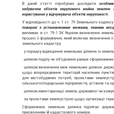
В даній статті спробуємо дослідити
особлив
набувачем об’єктів нерухомого майна землею 
користуванні у відчужувача об’єктів нерухомості.
У відповідності до ч. 1 ст. 79 Земельного кодексу
поверхні з установленими межами, певним місц
випливає зі ст. 79-1 ЗК України визначення земель
процесі її формування, який включає визначення ї
земельного кадастру:
· у порядку відведення земельних ділянок із земел
· шляхом поділу чи об'єднання раніше сформованих
· шляхом визначення меж земельних ділянок держ
щодо впорядкування територій населених пункті
для містобудівних потреб, проектами землеуст
сільськогосподарських підприємств, установ та орг
· шляхом інвентаризації земель державної чи кому
· за проектами землеустрою щодо організації терит
Сформована земельна ділянка підлягає держа
присвоєнням їй кадастрового номера.