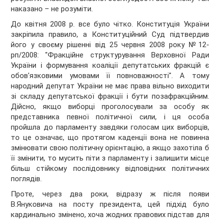
наказано – не розуміти.
До квітня 2008 р. все було чітко. Конституція України
закріпила правило, а Конституційний Суд підтвердив
його у своєму рішенні від 25 червня 2008 року №12-
рп/2008: "Фракційне структурування Верховної Ради
України і формування коаліції депутатських фракцій є
обов'язковими умовами її повноважності". А тому
народний депутат України не має права вільно виходити
зі складу депутатської фракції і бути позафракційним.
Дійсно, якщо виборці проголосували за особу як
представника певної політичної сили, і ця особа
пройшла до парламенту завдяки голосам цих виборців,
то це означає, що протягом каденції вона не повинна
змінювати свою політичну орієнтацію, а якщо захотіла б
її змінити, то мусить піти з парламенту і залишити місце
більш стійкому послідовнику відповідних політичних
поглядів.
Проте, через два роки, відразу ж після появи
В.Януковича на посту президента, цей підхід було
кардинально змінено, хоча жодних правових підстав для