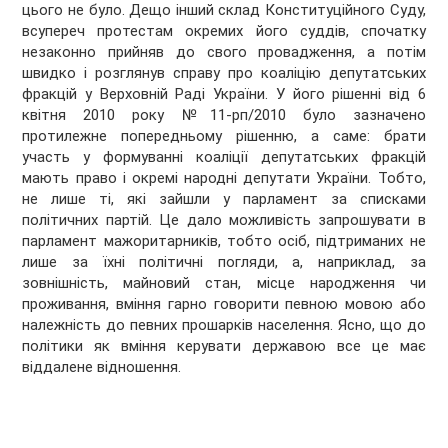
цього не було. Дещо інший склад Конституційного Суду,
всупереч протестам окремих його суддів, спочатку
незаконно прийняв до свого провадження, а потім
швидко і розглянув справу про коаліцію депутатських
фракцій у Верховній Раді України. У його рішенні від 6
квітня 2010 року №11-рп/2010 було зазначено
протилежне попередньому рішенню, а саме: брати
участь у формуванні коаліції депутатських фракцій
мають право і окремі народні депутати України. Тобто,
не лише ті, які зайшли у парламент за списками
політичних партій. Це дало можливість запрошувати в
парламент мажоритарників, тобто осіб, підтриманих не
лише за їхні політичні погляди, а, наприклад, за
зовнішність, майновий стан, місце народження чи
проживання, вміння гарно говорити певною мовою або
належність до певних прошарків населення. Ясно, що до
політики як вміння керувати державою все це має
віддалене відношення.