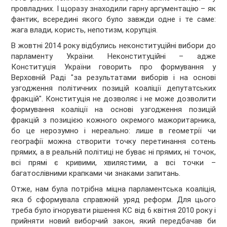
провладних. І щоразу знаходили гарну аргументацію – як
фантик, всередині якого було завжди одне і те саме:
жага влади, користь, непотизм, корупція.
В жовтні 2014 року відбулись неконституційні вибори до
парламенту України. Неконституційні – адже
Конституція України говорить про формування у
Верховній Раді "за результатами виборів і на основі
узгодження політичних позицій коаліції депутатських
фракцій". Конституція не дозволяє і не може дозволити
формування коаліції на основі узгодження позицій
фракцій з позицією кожного окремого мажоритарника,
бо це нерозумно і нереально: лише в геометрії чи
географії можна створити точку перетинання сотень
прямих, а в реальній політиці не буває ні прямих, ні точок,
всі прямі є кривими, хвилястими, а всі точки –
багатослівними крапками чи знаками запитань.
Отже, нам була потрібна міцна парламентська коаліція,
яка б сформувала справжній уряд реформ. Для цього
треба було ігнорувати рішення КС від 6 квітня 2010 року і
прийняти новий виборчий закон, який передбачав би