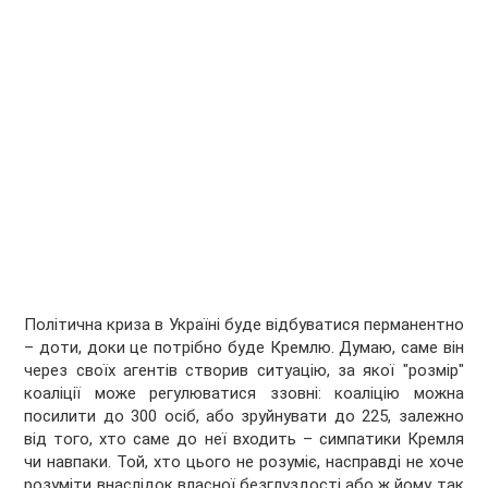
Політична криза в Україні буде відбуватися перманентно
– доти, доки це потрібно буде Кремлю. Думаю, саме він
через своїх агентів створив ситуацію, за якої "розмір"
коаліції може регулюватися ззовні: коаліцію можна
посилити до 300 осіб, або зруйнувати до 225, залежно
від того, хто саме до неї входить – симпатики Кремля
чи навпаки. Той, хто цього не розуміє, насправді не хоче
розуміти внаслідок власної безглуздості або ж йому так