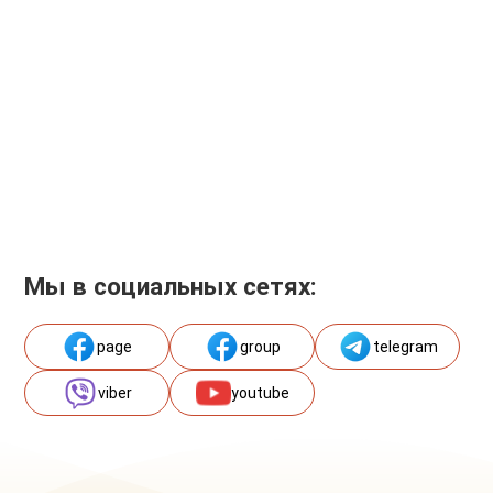
Мы в социальных сетях:
page
group
telegram
viber
youtube