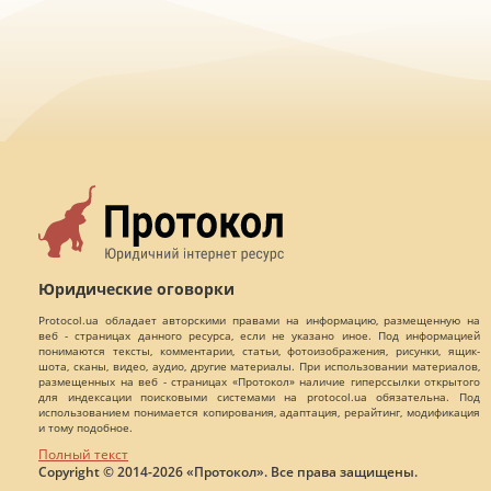
Юридические оговорки
Protocol.ua обладает авторскими правами на информацию, размещенную на
веб - страницах данного ресурса, если не указано иное. Под информацией
понимаются тексты, комментарии, статьи, фотоизображения, рисунки, ящик-
шота, сканы, видео, аудио, другие материалы. При использовании материалов,
размещенных на веб - страницах «Протокол» наличие гиперссылки открытого
для индексации поисковыми системами на protocol.ua обязательна. Под
использованием понимается копирования, адаптация, рерайтинг, модификация
и тому подобное.
Полный текст
Copyright © 2014-2026 «Протокол». Все права защищены.