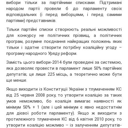
вибори тільки за партійними списками. Підтримані
народом партії провели б до парламенту своїх
відповідальних (і перед виборцями, і перед самими
партіями) представників.
Тільки партійні списки створюють реальні можливості
для конкурсу не політичних прізвищ, а політичних
програм, розумне поєднання найкращих положень яких
тільки і здатне створити потрібну коаліційну угоду –
програму народного Уряду реформ.
Замість цього вибори-2014 були проведені за системою,
яка дозволяє провести в парламент лише 50% партійних
депутатів; це лише 225 місць, а теоретично може бути
ще менше.
Якщо виходити із Конституції України з тлумаченням КС
від 25 червня 2008 року, то утворити коаліцію за таких
умов неможливо, бо коаліція вимагає наявності як
мінімум 50% + 1 (але і цей мінімум є явно недостатнім
для дієвої роботи парламенту). Якщо ж виходити з
протилежного тлумачення КС від 6 квітня 2010 року, то
утворити коаліцію можливо – із залученням депутатів-