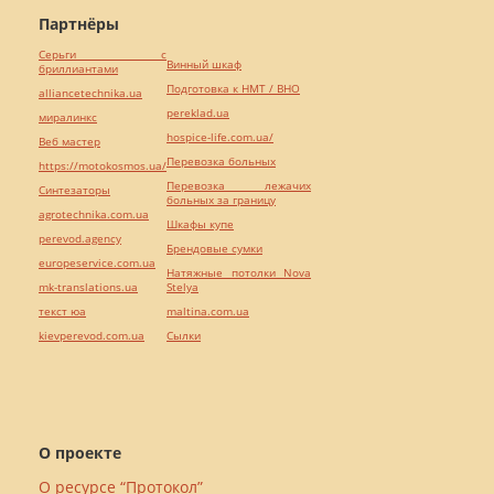
Партнёры
Серьги с
Винный шкаф
бриллиантами
Подготовка к НМТ / ВНО
alliancetechnika.ua
pereklad.ua
миралинкс
hospice-life.com.ua/
Веб мастер
Перевозка больных
https://motokosmos.ua/
Перевозка лежачих
Синтезаторы
больных за границу
agrotechnika.com.ua
Шкафы купе
perevod.agency
Брендовые сумки
europeservice.com.ua
Натяжные потолки Nova
mk-translations.ua
Stelya
текст юа
maltina.com.ua
kievperevod.com.ua
Cылки
О проекте
О ресурсе “Протокол”