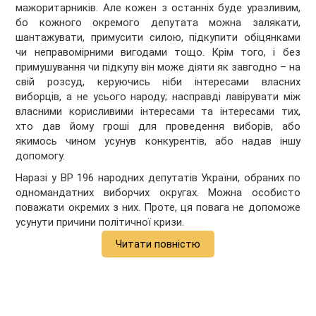
мажоритарників. Але кожен з останніх буде уразливим,
бо кожного окремого депутата можна залякати,
шантажувати, примусити силою, підкупити обіцянками
чи неправомірними вигодами тощо. Крім того, і без
примушування чи підкупу він може діяти як завгодно – на
свій розсуд, керуючись ніби інтересами власних
виборців, а не усього народу; насправді лавірувати між
власними корисливими інтересами та інтересами тих,
хто дав йому гроші для проведення виборів, або
якимось чином усунув конкурентів, або надав іншу
допомогу.
Наразі у ВР 196 народних депутатів України, обраних по
одномандатних виборчих округах. Можна особисто
поважати окремих з них. Проте, ця повага не допоможе
усунути причини політичної кризи.
Читати повністю