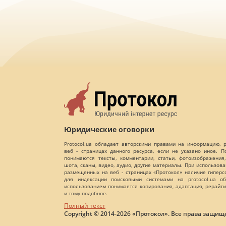
Юридические оговорки
Protocol.ua обладает авторскими правами на информацию,
веб - страницах данного ресурса, если не указано иное. 
понимаются тексты, комментарии, статьи, фотоизображения,
шота, сканы, видео, аудио, другие материалы. При использов
размещенных на веб - страницах «Протокол» наличие гиперс
для индексации поисковыми системами на protocol.ua об
использованием понимается копирования, адаптация, рерайти
и тому подобное.
Полный текст
Copyright © 2014-2026 «Протокол». Все права защищ