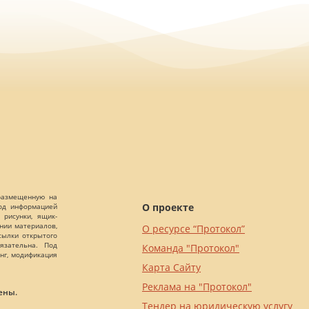
 размещенную на
О проекте
Под информацией
 рисунки, ящик-
ании материалов,
О ресурсе “Протокол”
сылки открытого
язательна. Под
Команда "Протокол"
нг, модификация
Карта Сайту
Реклама на "Протокол"
ены.
Тендер на юридическую услугу