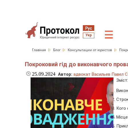
Рус
☰
Укр
Главная
Блог
Консультации от юристов
Покр
Покроковий гід до виконавчого пров
25.09.2024
Автор:
адвокат Васильев Павел С
Зміст
Викон
Строк
Кого 
Місце
Прик