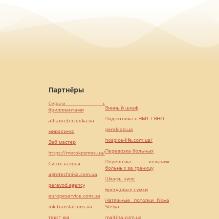
Партнёры
Серьги с
Винный шкаф
бриллиантами
Подготовка к НМТ / ВНО
alliancetechnika.ua
pereklad.ua
миралинкс
hospice-life.com.ua/
Веб мастер
Перевозка больных
https://motokosmos.ua/
Перевозка лежачих
Синтезаторы
больных за границу
agrotechnika.com.ua
Шкафы купе
perevod.agency
Брендовые сумки
europeservice.com.ua
Натяжные потолки Nova
mk-translations.ua
Stelya
текст юа
maltina.com.ua