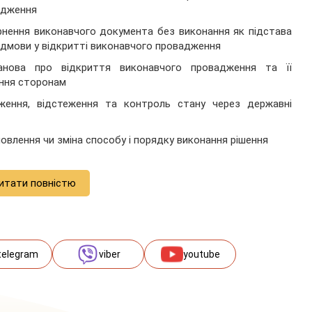
адження
нення виконавчого документа без виконання як підстава
ідмови у відкритті виконавчого провадження
анова про відкриття виконавчого провадження та її
ння сторонам
ження, відстеження та контроль стану через державні
овлення чи зміна способу і порядку виконання рішення
итати повністю
telegram
viber
youtube