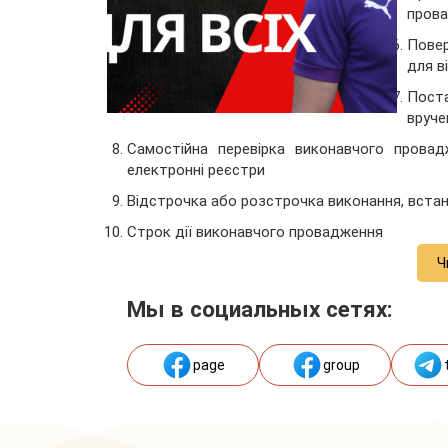
пров
Повер
для в
Пост
вруче
Самостійна перевірка виконавчого провад
електронні реєстри
Відстрочка або розстрочка виконання, встан
Строк дії виконавчого провадження
Ч
Мы в социальных сетях:
page
group