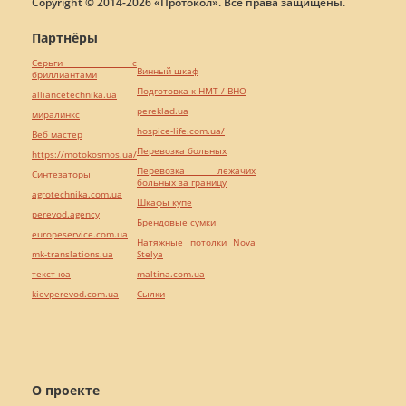
Copyright © 2014-2026 «Протокол». Все права защищены.
Партнёры
Серьги с
Винный шкаф
бриллиантами
Подготовка к НМТ / ВНО
alliancetechnika.ua
pereklad.ua
миралинкс
hospice-life.com.ua/
Веб мастер
Перевозка больных
https://motokosmos.ua/
Перевозка лежачих
Синтезаторы
больных за границу
agrotechnika.com.ua
Шкафы купе
perevod.agency
Брендовые сумки
europeservice.com.ua
Натяжные потолки Nova
mk-translations.ua
Stelya
текст юа
maltina.com.ua
kievperevod.com.ua
Cылки
О проекте