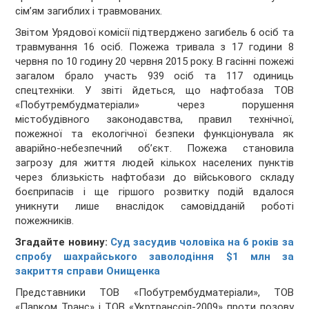
сім’ям загиблих і травмованих.
Звітом Урядової комісії підтверджено загибель 6 осіб та
травмування 16 осіб. Пожежа тривала з 17 години 8
червня по 10 годину 20 червня 2015 року. В гасінні пожежі
загалом брало участь 939 осіб та 117 одиниць
спецтехніки. У звіті йдеться, що нафтобаза ТОВ
«Побутрембудматеріали» через порушення
містобудівного законодавства, правил технічної,
пожежної та екологічної безпеки функціонувала як
аварійно-небезпечний об’єкт. Пожежа становила
загрозу для життя людей кількох населених пунктів
через близькість нафтобази до військового складу
боєприпасів і ще гіршого розвитку подій вдалося
уникнути лише внаслідок самовідданій роботі
пожежників.
Згадайте новину:
Суд засудив чоловіка на 6 років за
спробу шахрайського заволодіння $1 млн за
закриття справи Онищенка
Представники ТОВ «Побутрембудматеріали», ТОВ
«Парком Транс» і ТОВ «Укртрансоіл-2009» проти позову