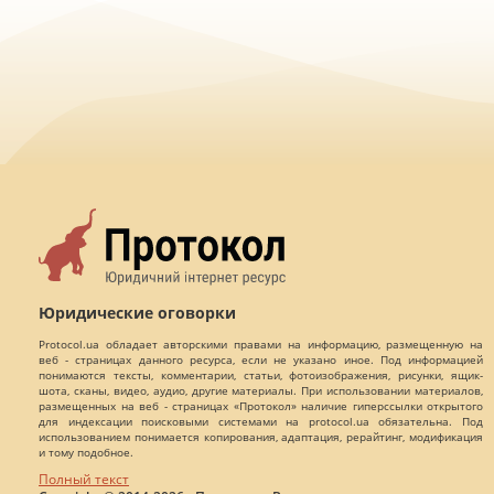
Юридические оговорки
Protocol.ua обладает авторскими правами на информацию, размещенную на
веб - страницах данного ресурса, если не указано иное. Под информацией
понимаются тексты, комментарии, статьи, фотоизображения, рисунки, ящик-
шота, сканы, видео, аудио, другие материалы. При использовании материалов,
размещенных на веб - страницах «Протокол» наличие гиперссылки открытого
для индексации поисковыми системами на protocol.ua обязательна. Под
использованием понимается копирования, адаптация, рерайтинг, модификация
и тому подобное.
Полный текст