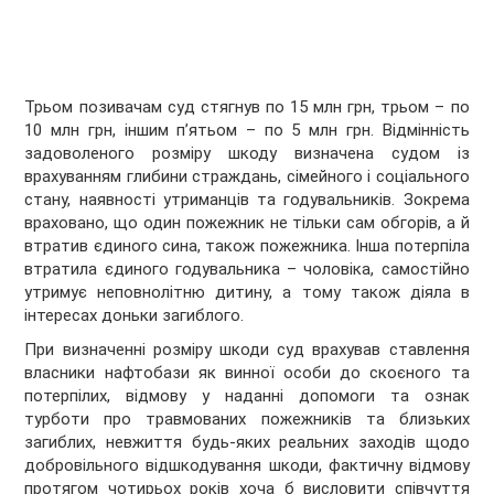
Трьом позивачам суд стягнув по 15 млн грн, трьом – по
10 млн грн, іншим п’ятьом – по 5 млн грн. Відмінність
задоволеного розміру шкоду визначена судом із
врахуванням глибини страждань, сімейного і соціального
стану, наявності утриманців та годувальників. Зокрема
враховано, що один пожежник не тільки сам обгорів, а й
втратив єдиного сина, також пожежника. Інша потерпіла
втратила єдиного годувальника – чоловіка, самостійно
утримує неповнолітню дитину, а тому також діяла в
інтересах доньки загиблого.
При визначенні розміру шкоди суд врахував ставлення
власники нафтобази як винної особи до скоєного та
потерпілих, відмову у наданні допомоги та ознак
турботи про травмованих пожежників та близьких
загиблих, невжиття будь-яких реальних заходів щодо
добровільного відшкодування шкоди, фактичну відмову
протягом чотирьох років хоча б висловити співчуття