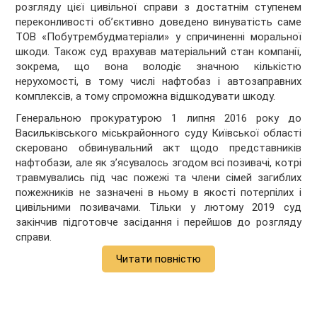
розгляду цієї цивільної справи з достатнім ступенем
переконливості об’єктивно доведено винуватість саме
ТОВ «Побутрембудматеріали» у спричиненні моральної
шкоди. Також суд врахував матеріальний стан компанії,
зокрема, що вона володіє значною кількістю
нерухомості, в тому числі нафтобаз і автозаправних
комплексів, а тому спроможна відшкодувати шкоду.
Генеральною прокуратурою 1 липня 2016 року до
Васильківського міськрайонного суду Київської області
скеровано обвинувальний акт щодо представників
нафтобази, але як з’ясувалось згодом всі позивачі, котрі
травмувались під час пожежі та члени сімей загиблих
пожежників не зазначені в ньому в якості потерпілих і
цивільними позивачами. Тільки у лютому 2019 суд
закінчив підготовче засідання і перейшов до розгляду
справи.
Читати повністю