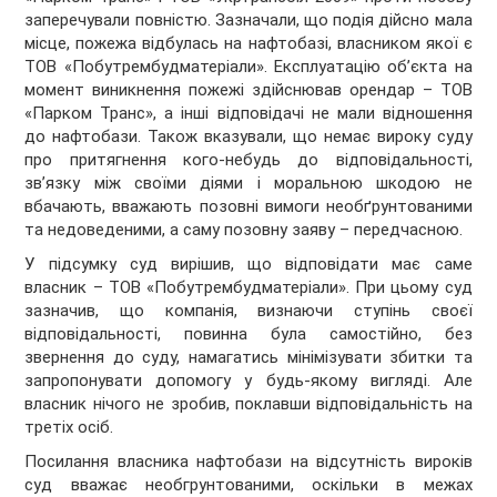
заперечували повністю. Зазначали, що подія дійсно мала
місце, пожежа відбулась на нафтобазі, власником якої є
ТОВ «Побутрембудматеріали». Експлуатацію об’єкта на
момент виникнення пожежі здійснював орендар – ТОВ
«Парком Транс», а інші відповідачі не мали відношення
до нафтобази. Також вказували, що немає вироку суду
про притягнення кого-небудь до відповідальності,
зв’язку між своїми діями і моральною шкодою не
вбачають, вважають позовні вимоги необґрунтованими
та недоведеними, а саму позовну заяву – передчасною.
У підсумку суд вирішив, що відповідати має саме
власник – ТОВ «Побутрембудматеріали». При цьому суд
зазначив, що компанія, визнаючи ступінь своєї
відповідальності, повинна була самостійно, без
звернення до суду, намагатись мінімізувати збитки та
запропонувати допомогу у будь-якому вигляді. Але
власник нічого не зробив, поклавши відповідальність на
третіх осіб.
Посилання власника нафтобази на відсутність вироків
суд вважає необгрунтованими, оскільки в межах