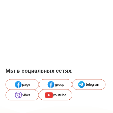
Мы в социальных сетях:
page
group
telegram
viber
youtube