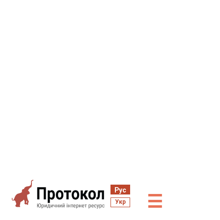
Рус
☰
Укр