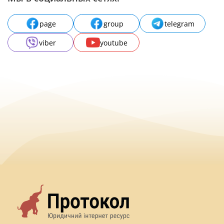
page
group
telegram
viber
youtube