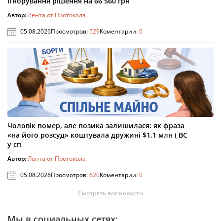
ігнорування рішення на 66 560 грн
Автор:
Лента от Протокола
05.08.2026
Просмотров:
529
Коментарии:
0
Чоловік помер, але позика залишилася: як фраза
«на його розсуд» коштувала дружині $1,1 млн ( ВС
у сп
Автор:
Лента от Протокола
05.08.2026
Просмотров:
620
Коментарии:
0
Смотреть все новости
Мы в социальных сетях: