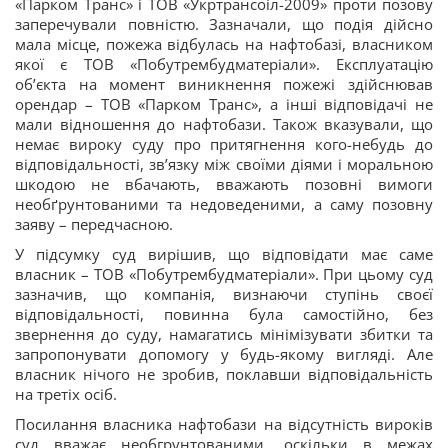
«Парком Транс» і ТОВ «Укртрансоіл-2009» проти позову
заперечували повністю. Зазначали, що подія дійсно
мала місце, пожежа відбулась на нафтобазі, власником
якої є ТОВ «Побутрембудматеріали». Експлуатацію
об’єкта на момент виникнення пожежі здійснював
орендар – ТОВ «Парком Транс», а інші відповідачі не
мали відношення до нафтобази. Також вказували, що
немає вироку суду про притягнення кого-небудь до
відповідальності, зв’язку між своїми діями і моральною
шкодою не вбачають, вважають позовні вимоги
необґрунтованими та недоведеними, а саму позовну
заяву – передчасною.
У підсумку суд вирішив, що відповідати має саме
власник – ТОВ «Побутрембудматеріали». При цьому суд
зазначив, що компанія, визнаючи ступінь своєї
відповідальності, повинна була самостійно, без
звернення до суду, намагатись мінімізувати збитки та
запропонувати допомогу у будь-якому вигляді. Але
власник нічого не зробив, поклавши відповідальність
на третіх осіб.
Посилання власника нафтобази на відсутність вироків
суд вважає необгрунтованими, оскільки в межах