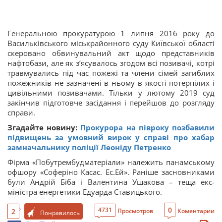
Генеральною прокуратурою 1 липня 2016 року до
Васильківського міськрайонного суду Київської області
скеровано обвинувальний акт щодо представників
нафтобази, але як з’ясувалось згодом всі позивачі, котрі
травмувались під час пожежі та члени сімей загиблих
пожежників не зазначені в ньому в якості потерпілих і
цивільними позивачами. Тільки у лютому 2019 суд
закінчив підготовче засідання і перейшов до розгляду
справи.
Згадайте новину:
Прокурора на півроку позбавили
підвищень за умовний вирок у справі про хабар
замначальнику поліції Леоніду Петренко
Фірма «Побутрембудматеріали» належить панамському
офшору «Соферіно Касас. Ес.Ей». Раніше засновниками
були Андрій Біба і Валентина Ушакова – теща екс-
міністра енергетики Едуарда Ставицького.
0
4731
2
Просмотров
Коментарии
Понравилось