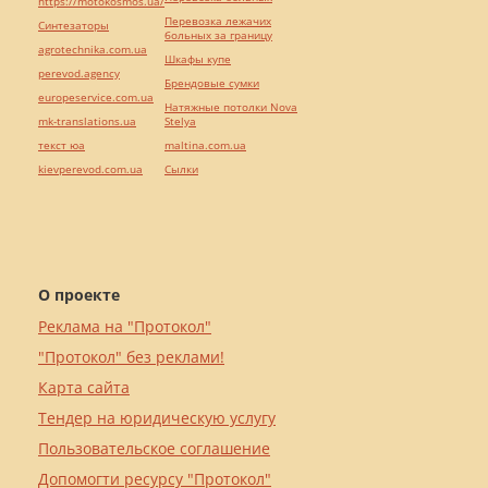
https://motokosmos.ua/
Перевозка лежачих
Синтезаторы
больных за границу
agrotechnika.com.ua
Шкафы купе
perevod.agency
Брендовые сумки
europeservice.com.ua
Натяжные потолки Nova
mk-translations.ua
Stelya
текст юа
maltina.com.ua
kievperevod.com.ua
Cылки
О проекте
Реклама на "Протокол"
"Протокол" без реклами!
Карта сайта
Тендер на юридическую услугу
Пользовательское соглашение
Допомогти ресурсу "Протокол"