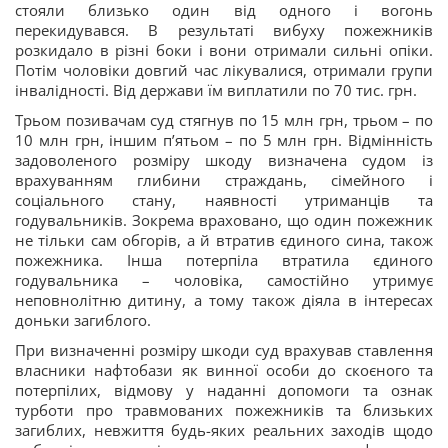
стояли близько один від одного і вогонь
перекидувався. В результаті вибуху пожежників
розкидало в різні боки і вони отримали сильні опіки.
Потім чоловіки довгий час лікувалися, отримали групи
інвалідності. Від держави їм виплатили по 70 тис. грн.
Трьом позивачам суд стягнув по 15 млн грн, трьом – по
10 млн грн, іншим п’ятьом – по 5 млн грн. Відмінність
задоволеного розміру шкоду визначена судом із
врахуванням глибини страждань, сімейного і
соціального стану, наявності утриманців та
годувальників. Зокрема враховано, що один пожежник
не тільки сам обгорів, а й втратив єдиного сина, також
пожежника. Інша потерпіла втратила єдиного
годувальника – чоловіка, самостійно утримує
неповнолітню дитину, а тому також діяла в інтересах
доньки загиблого.
При визначенні розміру шкоди суд врахував ставлення
власники нафтобази як винної особи до скоєного та
потерпілих, відмову у наданні допомоги та ознак
турботи про травмованих пожежників та близьких
загиблих, невжиття будь-яких реальних заходів щодо