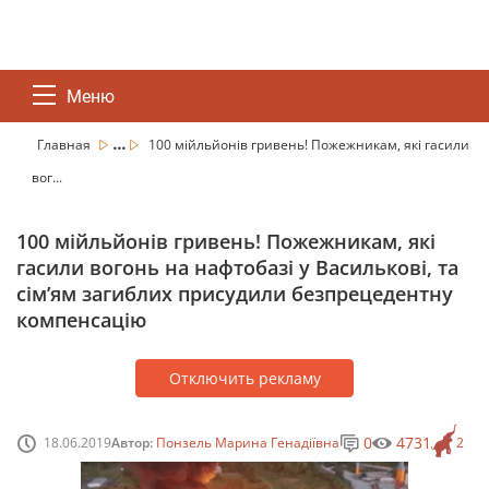
Меню
...
Главная
100 мійльйонів гривень! Пожежникам, які гасили
вог...
100 мійльйонів гривень! Пожежникам, які
гасили вогонь на нафтобазі у Василькові, та
сім’ям загиблих присудили безпрецедентну
компенсацію
Отключить рекламу
0
4731
18.06.2019
Автор:
Понзель Марина Генадіївна
2