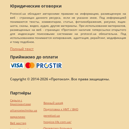
Юридические оговорки
Protocol.ua обладает авторскими правами на информацию, размещенную на
веб - страницах данного ресурса, если не указано иное. Под информацией
понимаются тексты, комментарии, статьи, фотоизображения, рисунки, ящик-
шота, сканы, видео, аудио, другие материалы. При использовании материалов,
размещенных на веб - страницах «Протокол» наличие гиперссылки открытого
для индексации поисковыми системами на protocol.ua обязательна. Под
использованием понимается копирования, адаптация, рерайтинг, модификация
и тому подобное.
Полный текст
Приймаємо до оплати
Copyright © 2014-2026 «Протокол». Все права защищены.
Партнёры
Серьги с
Винный шкаф
бриллиантами
Подготовка к НМТ / ВНО
alliancetechnika.ua
pereklad.ua
миралинкс
hospice-life.com.ua/
Веб мастер
Перевозка больных