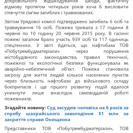
добровільного відшкодування шкоди, фактичну
відмову протягом чотирьох років хоча б висловити
співчуття сім’ям загиблих і травмованих.
Звітом Урядової комісії підтверджено загибель 6 осіб та
травмування 16 осіб. Пожежа тривала з 17 години 8
червня по 10 годину 20 червня 2015 року. В гасінні
пожежі загалом брало участь 939 осіб та 117 одиниць
спецтехніки. У звіті йдеться, що нафтобаза ТОВ
«Побутрембудматеріали» через порушення
містобудівного законодавства, правил технічної,
пожежної та екологічної безпеки функціонувала як
аварійно-небезпечний об’єкт. Пожежа становила
загрозу для життя людей кількох населених пунктів
через близькість нафтобази до військового складу
боєприпасів і ще гіршого розвитку подій вдалося
уникнути лише внаслідок самовідданій роботі
пожежників.
Згадайте новину:
Суд засудив чоловіка на 6 років за
спробу шахрайського заволодіння $1 млн за
закриття справи Онищенка
Представники ТОВ «Побутрембудматеріали», ТОВ