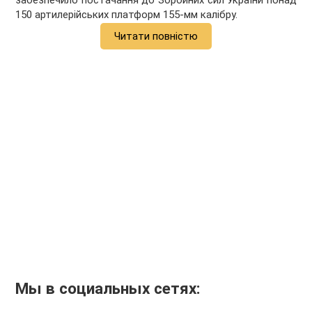
забезпечило постачання до Збройних сил України понад
150 артилерійських платформ 155-мм калібру.
Читати повністю
Мы в социальных сетях: