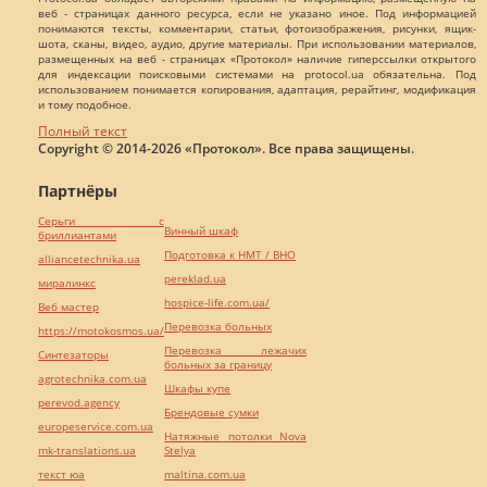
веб - страницах данного ресурса, если не указано иное. Под информацией
понимаются тексты, комментарии, статьи, фотоизображения, рисунки, ящик-
шота, сканы, видео, аудио, другие материалы. При использовании материалов,
размещенных на веб - страницах «Протокол» наличие гиперссылки открытого
для индексации поисковыми системами на protocol.ua обязательна. Под
использованием понимается копирования, адаптация, рерайтинг, модификация
и тому подобное.
Полный текст
Copyright © 2014-2026 «Протокол». Все права защищены.
Партнёры
Серьги с
Винный шкаф
бриллиантами
Подготовка к НМТ / ВНО
alliancetechnika.ua
pereklad.ua
миралинкс
hospice-life.com.ua/
Веб мастер
Перевозка больных
https://motokosmos.ua/
Перевозка лежачих
Синтезаторы
больных за границу
agrotechnika.com.ua
Шкафы купе
perevod.agency
Брендовые сумки
europeservice.com.ua
Натяжные потолки Nova
mk-translations.ua
Stelya
текст юа
maltina.com.ua