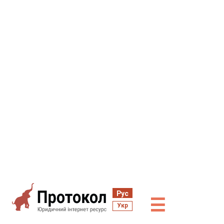
Рус
☰
Укр