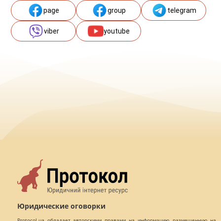
page
group
telegram
viber
youtube
Юридические оговорки
Protocol.ua обладает авторскими правами на информацию, размещенную на