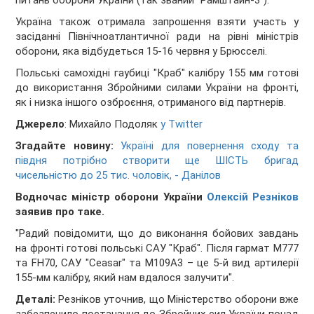
питань оборони України (так званий "Рамштайн-3").
Україна також отримала запрошення взяти участь у
засіданні Північноатлантичної ради на рівні міністрів
оборони, яка відбудеться 15-16 червня у Брюсселі.
Польські самохідні гаубиці "Краб" калібру 155 мм готові
до використання Збройними силами України на фронті,
як і низка іншого озброєння, отриманого від партнерів.
Джерело
: Михайло Подоляк
у Twitter
Згадайте новину:
Україні для повернення сходу та
півдня потрібно створити ще ШІСТЬ бригад
чисельністю до 25 тис. чоловік, - Данілов
Водночас
міністр оборони України
Олексій Резніков
заявив про таке.
"Радий повідомити, що до виконання бойових завдань
на фронті готові польські САУ "Краб". Після гармат М777
та FH70, САУ "Ceasar" та М109А3 – це 5-й вид артилерії
155-мм калібру, який нам вдалося залучити".
Деталі:
Резніков уточнив, що Міністерство оборони вже