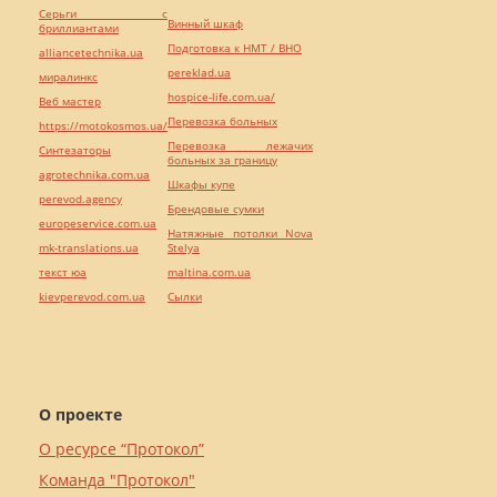
Серьги с
Винный шкаф
бриллиантами
Подготовка к НМТ / ВНО
alliancetechnika.ua
pereklad.ua
миралинкс
hospice-life.com.ua/
Веб мастер
Перевозка больных
https://motokosmos.ua/
Перевозка лежачих
Синтезаторы
больных за границу
agrotechnika.com.ua
Шкафы купе
perevod.agency
Брендовые сумки
europeservice.com.ua
Натяжные потолки Nova
mk-translations.ua
Stelya
текст юа
maltina.com.ua
kievperevod.com.ua
Cылки
О проекте
О ресурсе “Протокол”
Команда "Протокол"