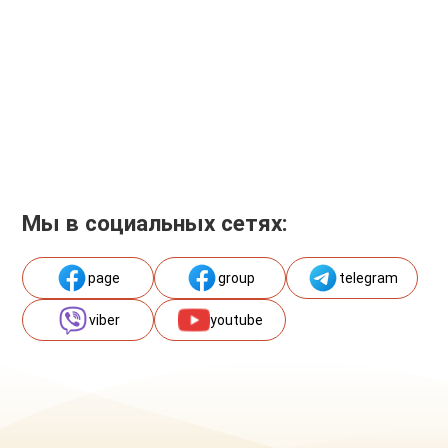
Мы в социальных сетях:
page
group
telegram
viber
youtube