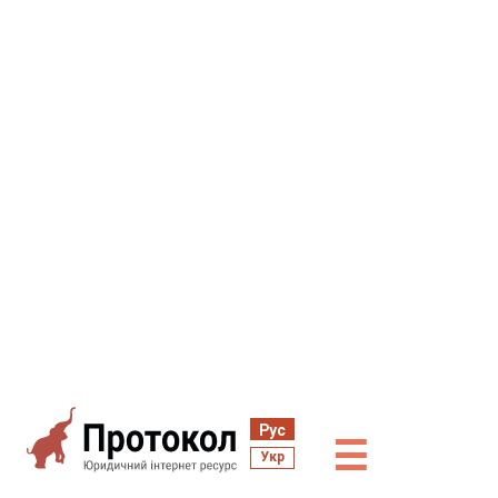
Рус
☰
Укр