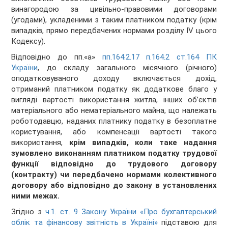
винагородою за цивільно-правовими договорами
(угодами), укладеними з таким платником податку (крім
випадків, прямо передбачених нормами розділу IV цього
Кодексу).
Відповідно до пп.«а»
пп.164.2.17 п.164.2 ст.164 ПК
України
, до складу загального місячного (річного)
оподатковуваного доходу включається дохід,
отриманий платником податку як додаткове благо у
вигляді вартості використання житла, інших об’єктів
матеріального або нематеріального майна, що належать
роботодавцю, наданих платнику податку в безоплатне
користування, або компенсації вартості такого
використання,
крім випадків, коли таке надання
зумовлено виконанням платником податку трудової
функції відповідно до трудового договору
(контракту) чи передбачено нормами колективного
договору або відповідно до закону в установлених
ними межах.
Згідно з
ч.1. ст. 9 Закону України «Про бухгалтерський
облік та фінансову звітність в Україні»
підставою для