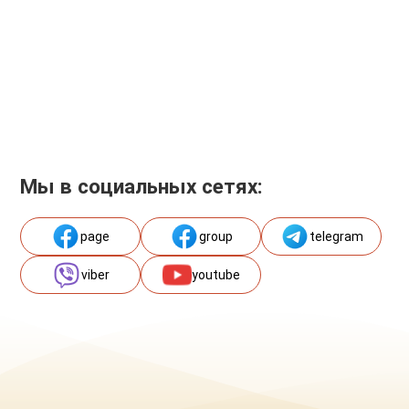
Мы в социальных сетях:
page
group
telegram
viber
youtube