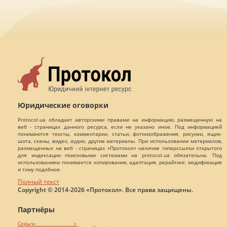
Юридические оговорки
Protocol.ua обладает авторскими правами на информацию, размещенную на
веб - страницах данного ресурса, если не указано иное. Под информацией
понимаются тексты, комментарии, статьи, фотоизображения, рисунки, ящик-
шота, сканы, видео, аудио, другие материалы. При использовании материалов,
размещенных на веб - страницах «Протокол» наличие гиперссылки открытого
для индексации поисковыми системами на protocol.ua обязательна. Под
использованием понимается копирования, адаптация, рерайтинг, модификация
и тому подобное.
Полный текст
Copyright © 2014-2026 «Протокол». Все права защищены.
Партнёры
Серьги с