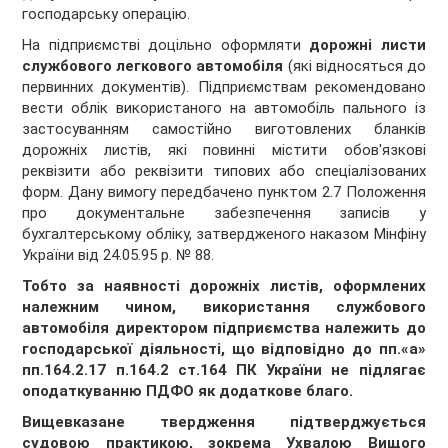
господарську операцію.
На підприємстві доцільно оформляти
дорожні листи
службового легкового автомобіля
(які відносяться до
первинних документів). Підприємствам рекомендовано
вести облік використаного на автомобіль пального із
застосуванням самостійно виготовлених бланків
дорожніх листів, які повинні містити обов'язкові
реквізити або реквізити типових або спеціалізованих
форм. Дану вимогу передбачено пунктом 2.7 Положення
про документальне забезпечення записів у
бухгалтерському обліку, затвердженого наказом Мінфіну
України від 24.05.95 р. № 88.
Тобто за наявності дорожніх листів, оформлених
належним чином, використання службового
автомобіля директором підприємства належить до
господарської діяльності, що відповідно до
пп.«а»
пп.164.2.17 п.164.2 ст.164
ПК України не підлягає
оподаткуванню ПДФО як додаткове благо.
Вищевказане твердження підтверджується
судовою практикою, зокрема Ухвалою Вищого