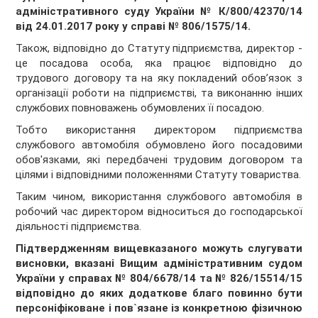
адміністративного суду України № К/800/42370/14
від 24.01.2017 року у справі № 806/1575/14.
Також, відповідно до Статуту підприємства, директор -
це посадова особа, яка працює відповідно до
трудового договору та на яку покладений обов’язок з
організації роботи на підприємстві, та виконанню інших
службових повноважень обумовлених її посадою.
Тобто використання директором підприємства
службового автомобіля обумовлено його посадовими
обов'язками, які передбачені трудовим договором та
цілями і відповідними положеннями Статуту товариства.
Таким чином, використання службового автомобіля в
робочий час директором відноситься до господарської
діяльності підприємства.
Підтвердженням вищевказаного можуть слугувати
висновки, вказані
Вищим адміністративним судом
України у справах № 804/6678/14 та № 826/15514/15
відповідно до яких додаткове благо повинно бути
персоніфіковане і пов`язане із конкретною фізичною