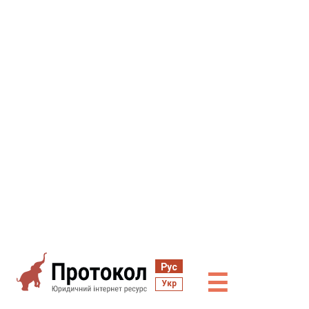
Рус
☰
Укр