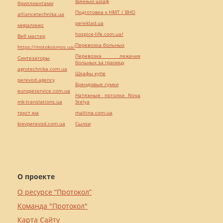
Винный шкаф
бриллиантами
Подготовка к НМТ / ВНО
alliancetechnika.ua
pereklad.ua
миралинкс
hospice-life.com.ua/
Веб мастер
Перевозка больных
https://motokosmos.ua/
Перевозка лежачих
Синтезаторы
больных за границу
agrotechnika.com.ua
Шкафы купе
perevod.agency
Брендовые сумки
europeservice.com.ua
Натяжные потолки Nova
mk-translations.ua
Stelya
текст юа
maltina.com.ua
kievperevod.com.ua
Cылки
О проекте
О ресурсе “Протокол”
Команда "Протокол"
Карта Сайту