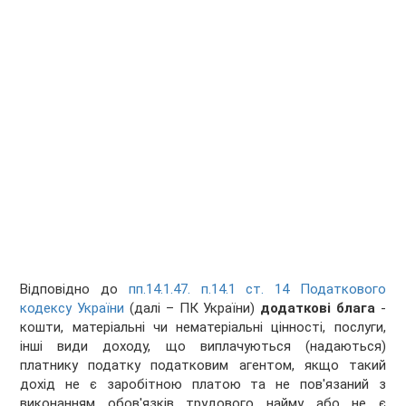
Відповідно до
пп.14.1.47. п.14.1 ст. 14 Податкового
кодексу України
(далі – ПК України)
додаткові блага
-
кошти, матеріальні чи нематеріальні цінності, послуги,
інші види доходу, що виплачуються (надаються)
платнику податку податковим агентом, якщо такий
дохід не є заробітною платою та не пов'язаний з
виконанням обов'язків трудового найму або не є