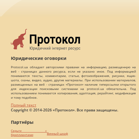
Юридические оговорки
Protocol.ua обладает авторскими правами на информацию, размещенную на
веб - страницах данного ресурса, если не указано иное. Под информацией
понимаются тексты, комментарии, статьи, фотоизображения, рисунки, ящик-
шота, сканы, видео, аудио, другие материалы. При использовании материалов,
размещенных на веб - страницах «Протокол» наличие гиперссылки открытого
для индексации поисковыми системами на protocol.ua обязательна. Под
использованием понимается копирования, адаптация, рерайтинг, модификация
и тому подобное.
Полный текст
Copyright © 2014-2026 «Протокол». Все права защищены.
Партнёры
Серьги с
Винный шкаф
бриллиантами