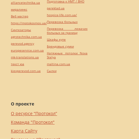
Подготовка к НМТ / ВНО
alliancetechnika.ua
pereklad.ua
миралинкс
hospice-life.com.ua/
Веб мастер
Перевозка больных
https://motokosmos.ua/
Перевозка лежачих
Синтезаторы
больных за границу
agrotechnika.com.ua
Шкафы купе
perevod.agency
Брендовые сумки
europeservice.com.ua
Натяжные потолки Nova
mk-translations.ua
Stelya
текст юа
maltina.com.ua
kievperevod.com.ua
Cылки
О проекте
О ресурсе “Протокол”
Команда "Протокол"
Карта Сайту