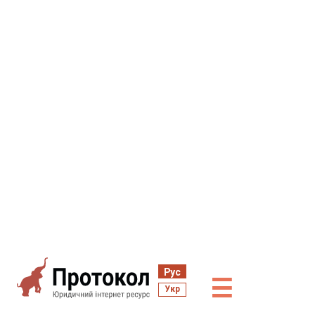
Рус
☰
Укр