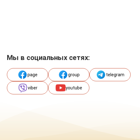
Мы в социальных сетях:
page
group
telegram
viber
youtube