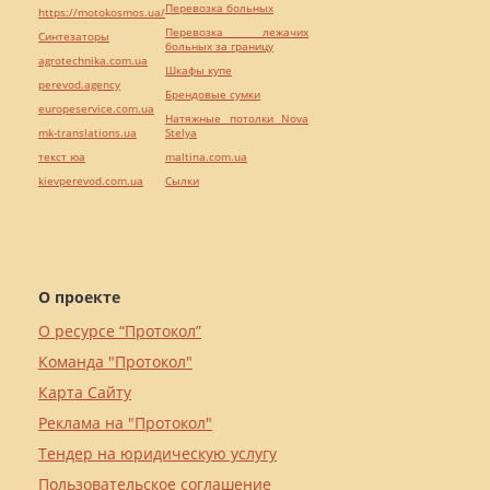
Перевозка больных
https://motokosmos.ua/
Перевозка лежачих
Синтезаторы
больных за границу
agrotechnika.com.ua
Шкафы купе
perevod.agency
Брендовые сумки
europeservice.com.ua
Натяжные потолки Nova
mk-translations.ua
Stelya
текст юа
maltina.com.ua
kievperevod.com.ua
Cылки
О проекте
О ресурсе “Протокол”
Команда "Протокол"
Карта Сайту
Реклама на "Протокол"
Тендер на юридическую услугу
Пользовательское соглашение