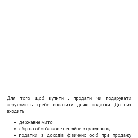
Для того щоб купити , продати чи подарувати
нерухомість требо сплатити деякі податки. До них
входить:
державне мито;
збір на обов’язкове пенсійне страхування;
податки з доходів фізичних осіб при продажу