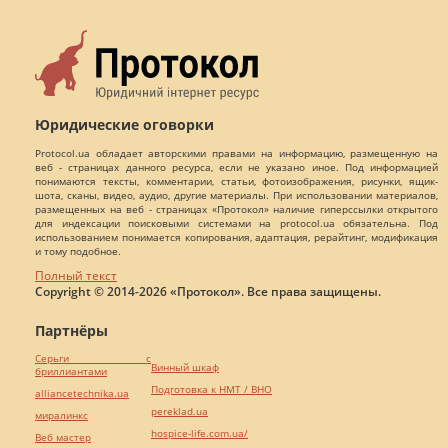
Юридические оговорки
Protocol.ua обладает авторскими правами на информацию, размещенную на
веб - страницах данного ресурса, если не указано иное. Под информацией
понимаются тексты, комментарии, статьи, фотоизображения, рисунки, ящик-
шота, сканы, видео, аудио, другие материалы. При использовании материалов,
размещенных на веб - страницах «Протокол» наличие гиперссылки открытого
для индексации поисковыми системами на protocol.ua обязательна. Под
использованием понимается копирования, адаптация, рерайтинг, модификация
и тому подобное.
Полный текст
Copyright © 2014-2026 «Протокол». Все права защищены.
Партнёры
Серьги с
Винный шкаф
бриллиантами
Подготовка к НМТ / ВНО
alliancetechnika.ua
pereklad.ua
миралинкс
hospice-life.com.ua/
Веб мастер