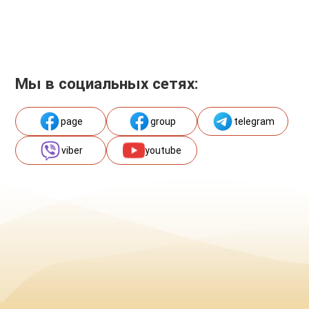
Мы в социальных сетях:
page
group
telegram
viber
youtube