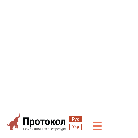
Рус
☰
Укр