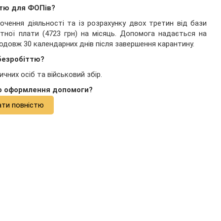
ттю для ФОПів?
чення діяльності та із розрахунку двох третин від бази
ітної плати (4723 грн) на місяць. Допомога надається на
одовж 30 календарних днів після завершення карантину.
безробіттю?
чних осіб та військовий збір.
о оформлення допомоги?
ати повністю