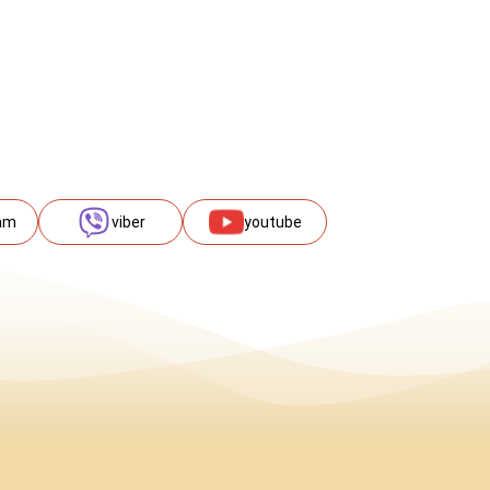
am
viber
youtube