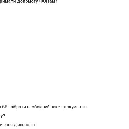
тримати допомогу ФОПам?
 ЄВ і зібрати необхідний пакет документів.
гу?
чення діяльності.