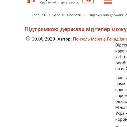
☰
Укр
Главная
Блог
Новости
Підтримкою держави в
Підтримкою держави відтепер можут
10.06.2020
Автор:
Понзель Марина Генадіївн
Відт
каран
які 
особа
на са
Такі 
саме 
внес
спря
безр
Мініс
Украі
корон