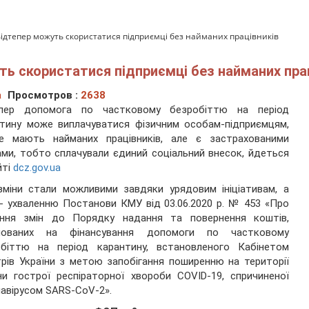
ідтепер можуть скористатися підприємці без найманих працівників
ь скористатися підприємці без найманих прац
а
Просмотров :
2638
епер допомога по частковому безробіттю на період
тину може виплачуватися фізичним особам-підприємцям,
не мають найманих працівників, але є застрахованими
ми, тобто сплачували єдиний соціальний внесок, йдеться
йті
dcz.gov.ua
зміни стали можливими завдяки урядовим ініціативам, а
- ухваленню Постанови КМУ від 03.06.2020 р. № 453 «Про
ення змін до Порядку надання та повернення коштів,
мованих на фінансування допомоги по частковому
обіттю на період карантину, встановленого Кабінетом
трів України з метою запобігання поширенню на території
̈ни гострої респіраторної хвороби COVID-19, спричиненої
авірусом SARS-CoV-2».