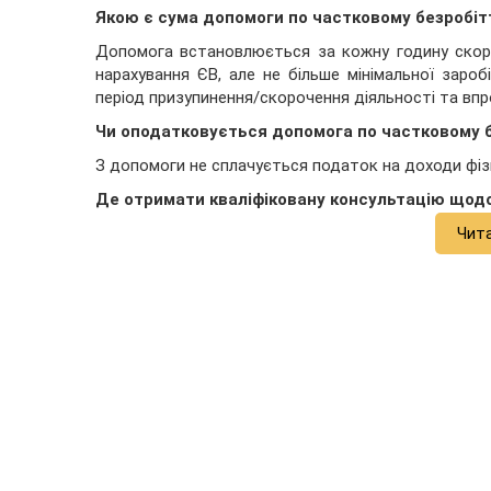
Якою є сума допомоги по частковому безробі
Допомога встановлюється за кожну годину скоро
нарахування ЄВ, але не більше мінімальної зароб
період призупинення/скорочення діяльності та впр
Чи оподатковується допомога по частковому 
З допомоги не сплачується податок на доходи фізи
Де отримати кваліфіковану консультацію щод
Чит