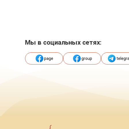
Мы в социальных сетях:
page
group
telegr