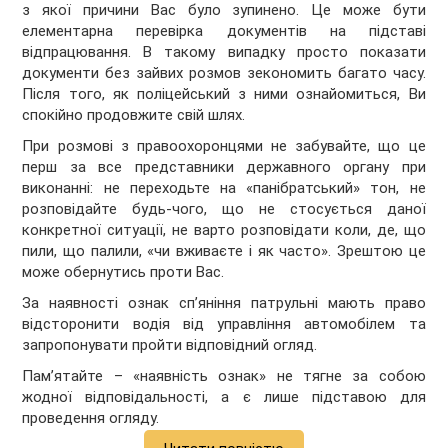
з якої причини Вас було зупинено. Це може бути
елементарна перевірка документів на підставі
відпрацювання. В такому випадку просто показати
документи без зайвих розмов зекономить багато часу.
Після того, як поліцейський з ними ознайомиться, Ви
спокійно продовжите свій шлях.
При розмові з правоохоронцями не забувайте, що це
перш за все представники державного органу при
виконанні: не переходьте на «панібратський» тон, не
розповідайте будь-чого, що не стосується даної
конкретної ситуації, не варто розповідати коли, де, що
пили, що палили, «чи вживаєте і як часто». Зрештою це
може обернутись проти Вас.
За наявності ознак сп’яніння патрульні мають право
відсторонити водія від управління автомобілем та
запропонувати пройти відповідний огляд.
Пам’ятайте – «наявність ознак» не тягне за собою
жодної відповідальності, а є лише підставою для
проведення огляду.