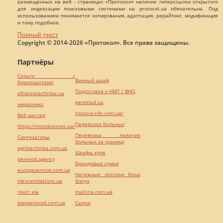
размещенных на веб - страницах «Протокол» наличие гиперссылки открытого
для индексации поисковыми системами на protocol.ua обязательна. Под
использованием понимается копирования, адаптация, рерайтинг, модификация
и тому подобное.
Полный текст
Copyright © 2014-2026 «Протокол». Все права защищены.
Партнёры
Серьги с
Винный шкаф
бриллиантами
Подготовка к НМТ / ВНО
alliancetechnika.ua
pereklad.ua
миралинкс
hospice-life.com.ua/
Веб мастер
Перевозка больных
https://motokosmos.ua/
Перевозка лежачих
Синтезаторы
больных за границу
agrotechnika.com.ua
Шкафы купе
perevod.agency
Брендовые сумки
europeservice.com.ua
Натяжные потолки Nova
mk-translations.ua
Stelya
текст юа
maltina.com.ua
kievperevod.com.ua
Cылки