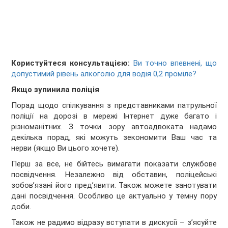
Користуйтеся консультацією:
Ви точно впевнені, що
допустимий рівень алкоголю для водія 0,2 проміле?
Якщо зупинила поліція
Порад щодо спілкування з представниками патрульної
поліції на дорозі в мережі Інтернет дуже багато і
різноманітних. З точки зору автоадвоката надамо
декілька порад, які можуть зекономити Ваш час та
нерви (якщо Ви цього хочете).
Перш за все, не бійтесь вимагати показати службове
посвідчення. Незалежно від обставин, поліцейські
зобов’язані його пред’явити. Також можете занотувати
дані посвідчення. Особливо це актуально у темну пору
доби.
Також не радимо відразу вступати в дискусії – з’ясуйте