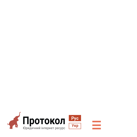
Рус
☰
Укр