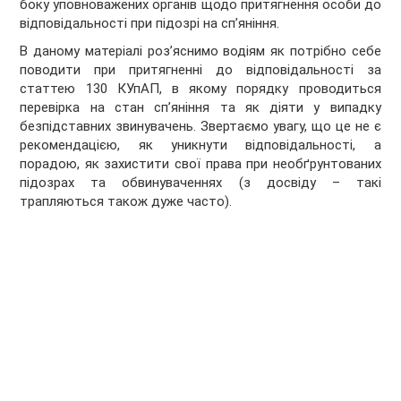
боку уповноважених органів щодо притягнення особи до
відповідальності при підозрі на сп’яніння.
В даному матеріалі роз’яснимо водіям як потрібно себе
поводити при притягненні до відповідальності за
статтею 130 КУпАП, в якому порядку проводиться
перевірка на стан сп’яніння та як діяти у випадку
безпідставних звинувачень. Звертаємо увагу, що це не є
рекомендацією, як уникнути відповідальності, а
порадою, як захистити свої права при необґрунтованих
підозрах та обвинуваченнях (з досвіду – такі
трапляються також дуже часто).