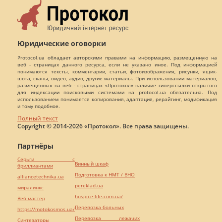
Юридические оговорки
Protocol.ua обладает авторскими правами на информацию, размещенную на
веб - страницах данного ресурса, если не указано иное. Под информацией
понимаются тексты, комментарии, статьи, фотоизображения, рисунки, ящик-
шота, сканы, видео, аудио, другие материалы. При использовании материалов,
размещенных на веб - страницах «Протокол» наличие гиперссылки открытого
для индексации поисковыми системами на protocol.ua обязательна. Под
использованием понимается копирования, адаптация, рерайтинг, модификация
и тому подобное.
Полный текст
Copyright © 2014-2026 «Протокол». Все права защищены.
Партнёры
Серьги с
Винный шкаф
бриллиантами
Подготовка к НМТ / ВНО
alliancetechnika.ua
pereklad.ua
миралинкс
hospice-life.com.ua/
Веб мастер
Перевозка больных
https://motokosmos.ua/
Перевозка лежачих
Синтезаторы