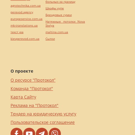
больных за границу
agrotechnika.com.ua
Шкафы купе
perevod.agency
Брендовые сумки
europeservice.com.ua
Натяжные потолки Nova
mk-translations.ua
Stelya
текст юа
maltina.com.ua
kievperevod.com.ua
Cылки
О проекте
О ресурсе “Протокол”
Команда "Протокол"
Карта Сайту
Реклама на "Протокол"
Тендер на юридическую услугу
Пользовательское соглашение