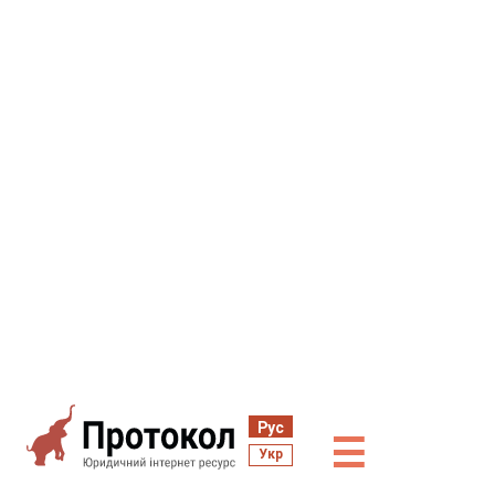
Рус
☰
Укр