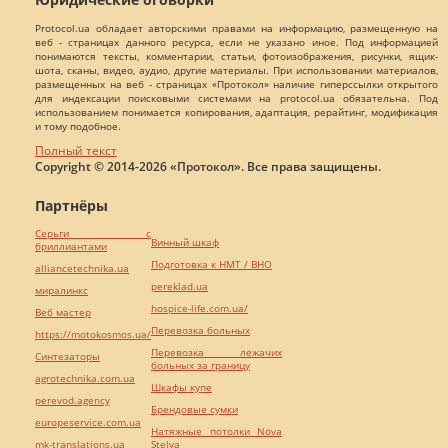
Protocol.ua обладает авторскими правами на информацию, размещенную на
веб - страницах данного ресурса, если не указано иное. Под информацией
понимаются тексты, комментарии, статьи, фотоизображения, рисунки, ящик-
шота, сканы, видео, аудио, другие материалы. При использовании материалов,
размещенных на веб - страницах «Протокол» наличие гиперссылки открытого
для индексации поисковыми системами на protocol.ua обязательна. Под
использованием понимается копирования, адаптация, рерайтинг, модификация
и тому подобное.
Полный текст
Copyright © 2014-2026 «Протокол». Все права защищены.
Партнёры
Серьги с
Винный шкаф
бриллиантами
Подготовка к НМТ / ВНО
alliancetechnika.ua
pereklad.ua
миралинкс
hospice-life.com.ua/
Веб мастер
Перевозка больных
https://motokosmos.ua/
Перевозка лежачих
Синтезаторы
больных за границу
agrotechnika.com.ua
Шкафы купе
perevod.agency
Брендовые сумки
europeservice.com.ua
Натяжные потолки Nova
mk-translations.ua
Stelya