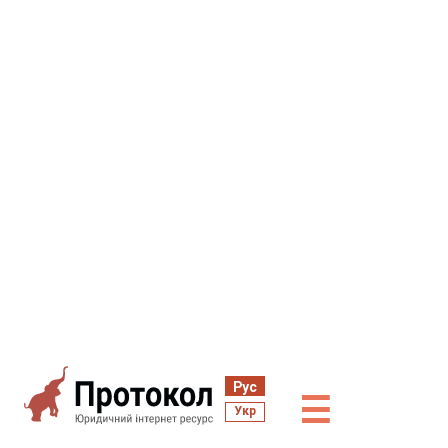
Рус
☰
Укр