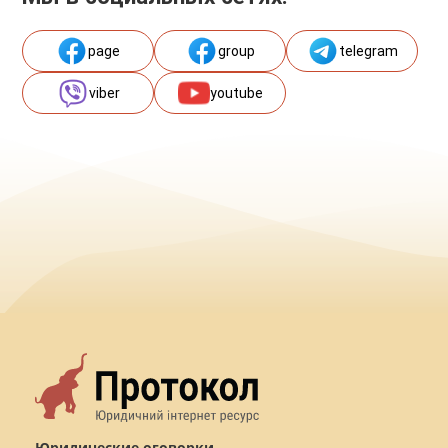
page
group
telegram
viber
youtube
Юридические оговорки