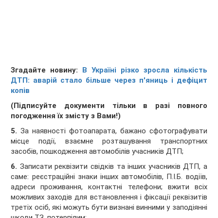
Згадайте новину:
В Україні різко зросла кількість
ДТП: аварій стало більше через п'яниць і дефіцит
копів
(Підписуйте документи тільки в разі повного
погодження їх змісту з Вами!)
5.
За наявності фотоапарата, бажано сфотографувати
місце події, взаємне розташування транспортних
засобів, пошкодження автомобілів учасників ДТП;
6.
Записати реквізити свідків та інших учасників ДТП, а
саме: реєстраційні знаки інших автомобілів, П.І.Б. водіїв,
адреси проживання, контактні телефони; вжити всіх
можливих заходів для встановлення і фіксації реквізитів
третіх осіб, які можуть бути визнані винними у заподіянні
шкоди ТЗ, потерпілим;