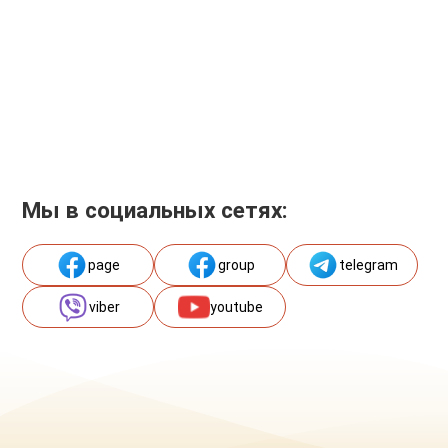
Мы в социальных сетях:
page
group
telegram
viber
youtube