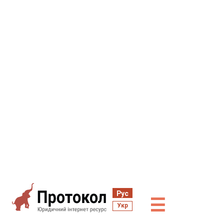
Рус
☰
Укр