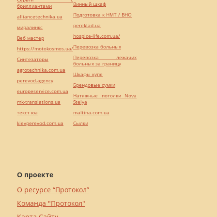
Винный шкаф
бриллиантами
Подготовка к НМТ / ВНО
alliancetechnika.ua
pereklad.ua
миралинкс
hospice-life.com.ua/
Веб мастер
Перевозка больных
https://motokosmos.ua/
Перевозка лежачих
Синтезаторы
больных за границу
agrotechnika.com.ua
Шкафы купе
perevod.agency
Брендовые сумки
europeservice.com.ua
Натяжные потолки Nova
mk-translations.ua
Stelya
текст юа
maltina.com.ua
kievperevod.com.ua
Cылки
О проекте
О ресурсе “Протокол”
Команда "Протокол"
Карта Сайту