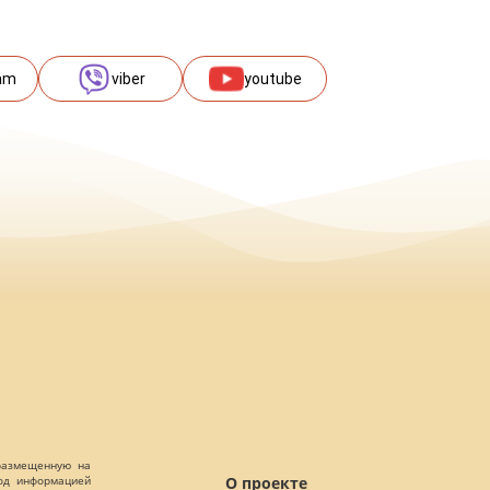
am
viber
youtube
 размещенную на
О проекте
Под информацией