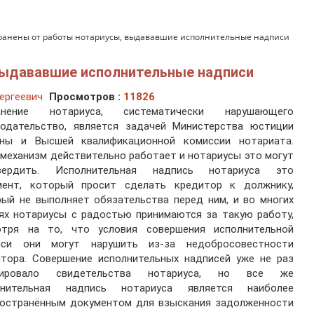
ранены от работы нотариусы, выдававшие исполнительные надписи
выдававшие исполнительные надписи
ергеевич
Просмотров :
11826
анение нотариуса, систематически нарушающего
нодательство, является задачей Министерства юстиции
ины и Высшей квалификационной комиссии нотариата.
механизм действительно работает и нотариусы это могут
вердить. Исполнительная надпись нотариуса это
мент, который просит сделать кредитор к должнику,
ый не выполняет обязательства перед ним, и во многих
ях нотариусы с радостью принимаются за такую работу,
отря на то, что условия совершения исполнительной
иси они могут нарушить из-за недобросовестности
итора. Совершение исполнительных надписей уже не раз
лировало свидетельства нотариуса, но все же
лнительная надпись нотариуса является наиболее
ространённым документом для взыскания задолженности