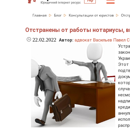
☰
Укр
Главная
Блог
Консультации от юристов
Отст
Отстранены от работы нотариусы, 
22.02.2022
Автор:
адвокат Васильев Павел С
Устр
зако
Укра
Этот 
подт
доку
котор
случа
несм
надп
кред
анну
испо
расп