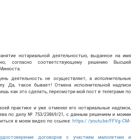
 занятие нотариальной деятельностью, выданное на имя
вано, согласно соответствующему решению Высшей
 Минюста.
ень деятельность не осуществляет, а исполнительные
у. Да, такое бывает! Отмена исполнительной надписи
аешь как это сделать, пересмотри мой пост в телеграме по
воей практике и уже отменял его нотариальные надписи,
ева по делу № 753/23869/21, с данным решением и моими
иться в моем видео по ссылке:
https:/ /youtu.be/FFVg-CM-
 удостоверение договоров с участием малолетних и