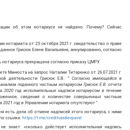
ации об этом нотариусе не найдено. Почему? Сейчас
 нотариата от 25 октября 2021 г. свидетельство о праве
данное Грисюк Елене Васильевне, аннулированно, согласно
ь нотариуса прекращена согласно приказу ЦМРУ.
те Минюста на запрос Наталии Титаренко от 26.07.2021 г.
ной деятельности Грисюк Е.В.: “
Согласно имеющейся в
анализа поданного частным нотариусом Грисюк Е.В. отчета
за 2020 год исполнительные надписи нотариусом в течение
оженное, сведения о количестве совершенных частным
а 2021 год в Управлении нотариата отсутствуют
”.
ня есть дела об отмене надписей этого нотариуса, с ними
по ссылке:
https://t.me/creditvasilievpavel
 не знает: «сколько действует исполнительная надпись