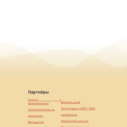
Партнёры
Серьги с
Винный шкаф
бриллиантами
Подготовка к НМТ / ВНО
alliancetechnika.ua
pereklad.ua
миралинкс
hospice-life.com.ua/
Веб мастер