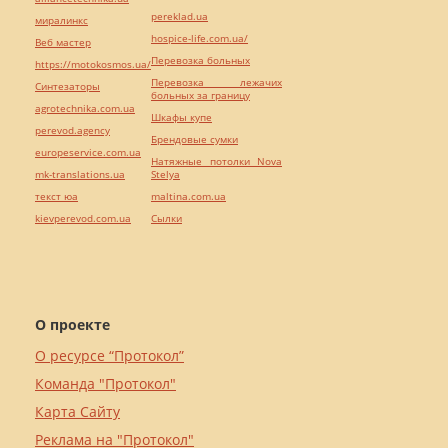
pereklad.ua
миралинкс
hospice-life.com.ua/
Веб мастер
Перевозка больных
https://motokosmos.ua/
Перевозка лежачих
Синтезаторы
больных за границу
agrotechnika.com.ua
Шкафы купе
perevod.agency
Брендовые сумки
europeservice.com.ua
Натяжные потолки Nova
mk-translations.ua
Stelya
текст юа
maltina.com.ua
kievperevod.com.ua
Cылки
О проекте
О ресурсе “Протокол”
Команда "Протокол"
Карта Сайту
Реклама на "Протокол"