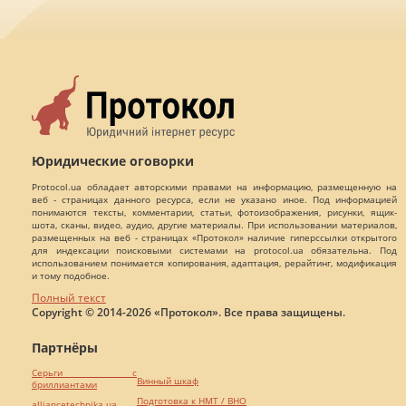
Юридические оговорки
Protocol.ua обладает авторскими правами на информацию, размещенную на
веб - страницах данного ресурса, если не указано иное. Под информацией
понимаются тексты, комментарии, статьи, фотоизображения, рисунки, ящик-
шота, сканы, видео, аудио, другие материалы. При использовании материалов,
размещенных на веб - страницах «Протокол» наличие гиперссылки открытого
для индексации поисковыми системами на protocol.ua обязательна. Под
использованием понимается копирования, адаптация, рерайтинг, модификация
и тому подобное.
Полный текст
Copyright © 2014-2026 «Протокол». Все права защищены.
Партнёры
Серьги с
Винный шкаф
бриллиантами
Подготовка к НМТ / ВНО
alliancetechnika.ua