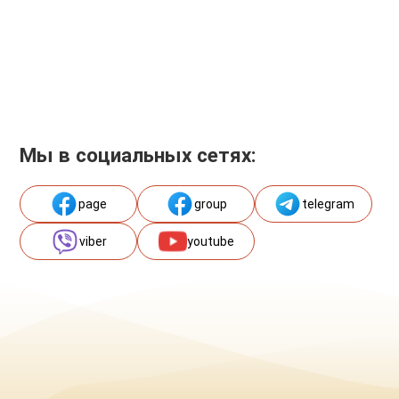
Мы в социальных сетях:
page
group
telegram
viber
youtube