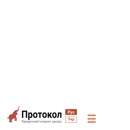
Рус
☰
Укр