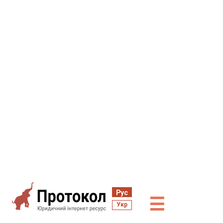
Рус
☰
Укр