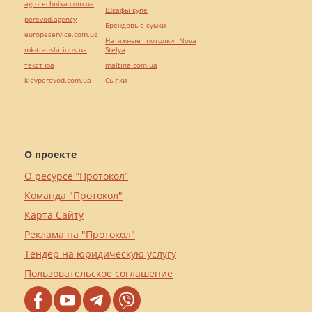
agrotechnika.com.ua
Шкафы купе
perevod.agency
Брендовые сумки
europeservice.com.ua
Натяжные потолки Nova
mk-translations.ua
Stelya
текст юа
maltina.com.ua
kievperevod.com.ua
Cылки
О проекте
О ресурсе “Протокол”
Команда "Протокол"
Карта Сайту
Реклама на "Протокол"
Тендер на юридическую услугу
Пользовательское соглашение