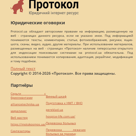
Юридические оговорки
Protocol.ua обладает авторскими правами на информацию, размещенную на
веб - страницах данного ресурса, если не указано иное. Под информацией
понимаются тексты, комментарии, статьи, фотоизображения, рисунки, ящик-
шота, сканы, видео, аудио, другие материалы. При использовании материалов,
размещенных на веб - страницах «Протокол» наличие гиперссылки открытого
для индексации поисковыми системами на protocol.ua обязательна. Под
использованием понимается копирования, адаптация, рерайтинг, модификация
и тому подобное.
Полный текст
Copyright © 2014-2026 «Протокол». Все права защищены.
Партнёры
Серьги с
Винный шкаф
бриллиантами
Подготовка к НМТ / ВНО
alliancetechnika.ua
pereklad.ua
миралинкс
hospice-life.com.ua/
Веб мастер
Перевозка больных
https://motokosmos.ua/
Перевозка лежачих
Синтезаторы
больных за границу