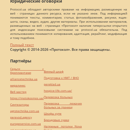
Юридические оговорки
Protocol.ua обладает авторскими правами на информацию, размещенную на
веб - страницах данного ресурса, если не указано иное. Под информацией
понимаются тексты, комментарии, статьи, фотоизображения, рисунки, ящик-
шота, сканы, видео, аудио, другие материалы. При использовании материалов,
размещенных на веб - страницах «Протокол» наличие гиперссылки открытого
для индексации поисковыми системами на protocol.ua обязательна. Под
использованием понимается копирования, адаптация, рерайтинг, модификация
и тому подобное.
Полный текст
Copyright © 2014-2026 «Протокол». Все права защищены.
Партнёры
Серьги с
Винный шкаф
бриллиантами
Подготовка к НМТ / ВНО
alliancetechnika.ua
pereklad.ua
миралинкс
hospice-life.com.ua/
Веб мастер
Перевозка больных
https://motokosmos.ua/
Перевозка лежачих
Синтезаторы
больных за границу
agrotechnika.com.ua
Шкафы купе
perevod.agency
Брендовые сумки
europeservice.com.ua
Натяжные потолки Nova
mk-translations.ua
Stelya