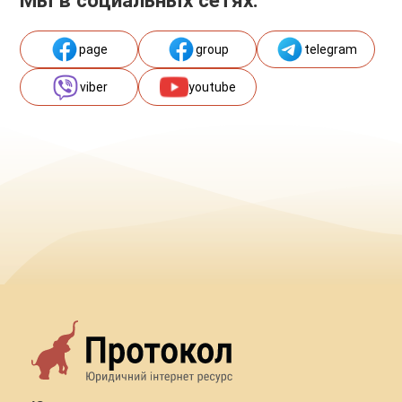
page
group
telegram
viber
youtube