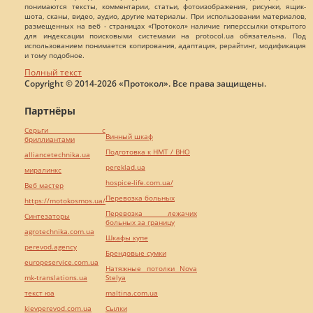
понимаются тексты, комментарии, статьи, фотоизображения, рисунки, ящик-
шота, сканы, видео, аудио, другие материалы. При использовании материалов,
размещенных на веб - страницах «Протокол» наличие гиперссылки открытого
для индексации поисковыми системами на protocol.ua обязательна. Под
использованием понимается копирования, адаптация, рерайтинг, модификация
и тому подобное.
Полный текст
Copyright © 2014-2026 «Протокол». Все права защищены.
Партнёры
Серьги с
Винный шкаф
бриллиантами
Подготовка к НМТ / ВНО
alliancetechnika.ua
pereklad.ua
миралинкс
hospice-life.com.ua/
Веб мастер
Перевозка больных
https://motokosmos.ua/
Перевозка лежачих
Синтезаторы
больных за границу
agrotechnika.com.ua
Шкафы купе
perevod.agency
Брендовые сумки
europeservice.com.ua
Натяжные потолки Nova
mk-translations.ua
Stelya
текст юа
maltina.com.ua
kievperevod.com.ua
Cылки