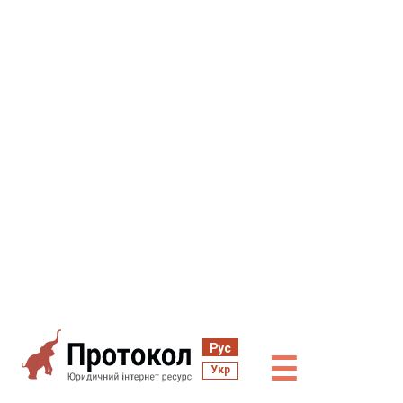
Рус
☰
Укр