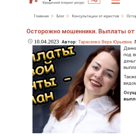
☰
Укр
Главная
Блог
Консультации от юристов
Осто
Осторожно мошенники. Выплаты от
10.04.2023
Автор:
Тарасенко Вера Юрьевна
Данна
под 
день
выпла
Также
видом
Осущ
выпл