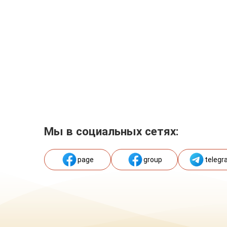
Мы в социальных сетях:
page
group
telegr