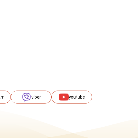
am
viber
youtube