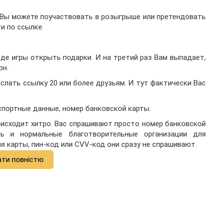
о Вы можете поучаствовать в розыгрыше или претендовать
и по ссылке.
иде игры открыть подарки. И на третий раз Вам выпадает,
рн.
ослать ссылку 20 или более друзьям. И тут фактически Вас
спортные данные, номер банковской карты.
оисходит хитро. Вас спрашивают просто номер банковской
ть и нормальные благотворительные организации для
я карты, пин-код или CVV-код они сразу не спрашивают.
ати повністю