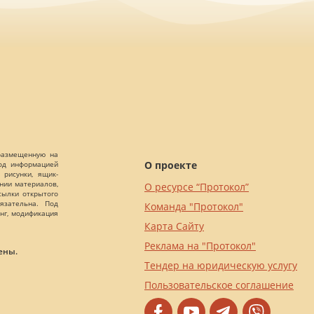
 размещенную на
О проекте
Под информацией
 рисунки, ящик-
ании материалов,
О ресурсе “Протокол”
сылки открытого
язательна. Под
Команда "Протокол"
нг, модификация
Карта Сайту
Реклама на "Протокол"
ены.
Тендер на юридическую услугу
Пользовательское соглашение