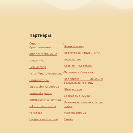
Партнёры
Серьги с
Винный шкаф
бриллиантами
Подготовка к НМТ / ВНО
alliancetechnika.ua
pereklad.ua
миралинкс
hospice-life.com.ua/
Веб мастер
Перевозка больных
https://motokosmos.ua/
Перевозка лежачих
Синтезаторы
больных за границу
agrotechnika.com.ua
Шкафы купе
perevod.agency
Брендовые сумки
europeservice.com.ua
Натяжные потолки Nova
mk-translations.ua
Stelya
текст юа
maltina.com.ua
kievperevod.com.ua
Cылки