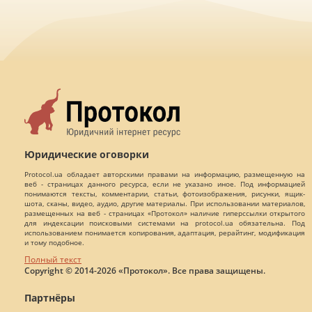
Юридические оговорки
Protocol.ua обладает авторскими правами на информацию, размещенную на
веб - страницах данного ресурса, если не указано иное. Под информацией
понимаются тексты, комментарии, статьи, фотоизображения, рисунки, ящик-
шота, сканы, видео, аудио, другие материалы. При использовании материалов,
размещенных на веб - страницах «Протокол» наличие гиперссылки открытого
для индексации поисковыми системами на protocol.ua обязательна. Под
использованием понимается копирования, адаптация, рерайтинг, модификация
и тому подобное.
Полный текст
Copyright © 2014-2026 «Протокол». Все права защищены.
Партнёры