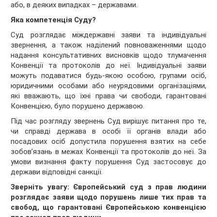
або, в деяких випадках – державами.
Яка компетенція Суду?
Суд розглядає міждержавні заяви та індивідуальні
звернення, а також наділений повноваженнями щодо
надання консультативних висновків щодо тлумачення
Конвенції та протоколів до неї. Індивідуальні заяви
можуть подаватися будь-якою особою, групами осіб,
юридичними особами або неурядовими організаціями,
які вважають, що їхні права чи свободи, гарантовані
Конвенцією, було порушено державою.
Під час розгляду звернень Суд вирішує питання про те,
чи справді держава в особі її органів влади або
посадових осіб допустила порушення взятих на себе
зобов’язань в межах Конвенції та протоколів до неї. За
умови визнання факту порушення Суд застосовує до
держави відповідні санкції.
Зверніть увагу: Європейський суд з прав людини
розглядає заяви щодо порушень лише тих прав та
свобод, що гарантовані Європейською конвенцією