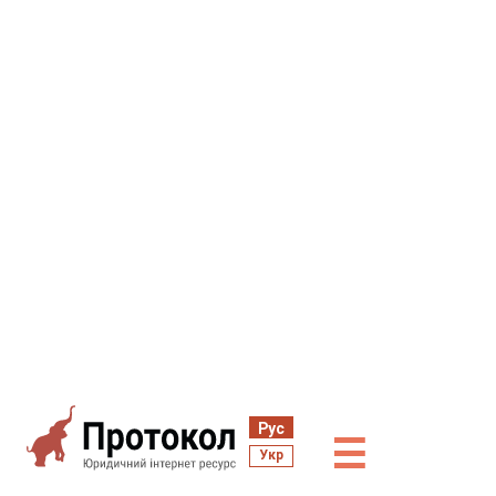
Рус
☰
Укр