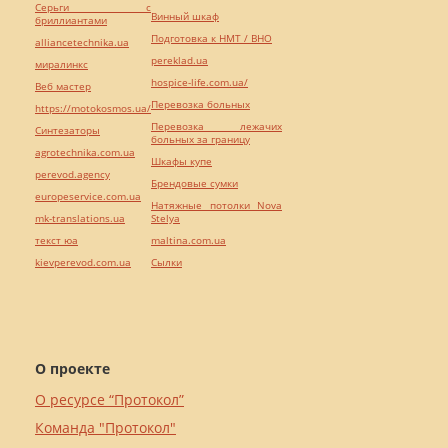
Серьги с
Винный шкаф
бриллиантами
Подготовка к НМТ / ВНО
alliancetechnika.ua
pereklad.ua
миралинкс
hospice-life.com.ua/
Веб мастер
Перевозка больных
https://motokosmos.ua/
Перевозка лежачих
Синтезаторы
больных за границу
agrotechnika.com.ua
Шкафы купе
perevod.agency
Брендовые сумки
europeservice.com.ua
Натяжные потолки Nova
mk-translations.ua
Stelya
текст юа
maltina.com.ua
kievperevod.com.ua
Cылки
О проекте
О ресурсе “Протокол”
Команда "Протокол"