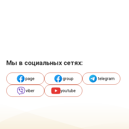
Мы в социальных сетях:
page
group
telegram
viber
youtube