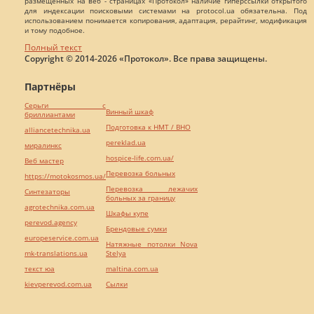
размещенных на веб - страницах «Протокол» наличие гиперссылки открытого
для индексации поисковыми системами на protocol.ua обязательна. Под
использованием понимается копирования, адаптация, рерайтинг, модификация
и тому подобное.
Полный текст
Copyright © 2014-2026 «Протокол». Все права защищены.
Партнёры
Серьги с
Винный шкаф
бриллиантами
Подготовка к НМТ / ВНО
alliancetechnika.ua
pereklad.ua
миралинкс
hospice-life.com.ua/
Веб мастер
Перевозка больных
https://motokosmos.ua/
Перевозка лежачих
Синтезаторы
больных за границу
agrotechnika.com.ua
Шкафы купе
perevod.agency
Брендовые сумки
europeservice.com.ua
Натяжные потолки Nova
mk-translations.ua
Stelya
текст юа
maltina.com.ua
kievperevod.com.ua
Cылки