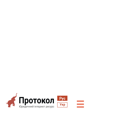
Рус
☰
Укр