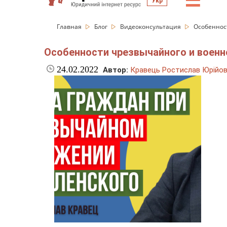
☰
Укр
Главная
Блог
Видеоконсультация
Особеннос
Особенности чрезвычайного и военн
24.02.2022
Автор:
Кравець Ростислав Юрійо