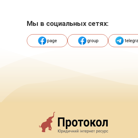
Мы в социальных сетях:
page
group
telegr