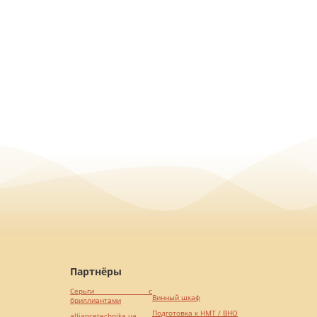
Партнёры
Серьги с
Винный шкаф
бриллиантами
Подготовка к НМТ / ВНО
alliancetechnika.ua