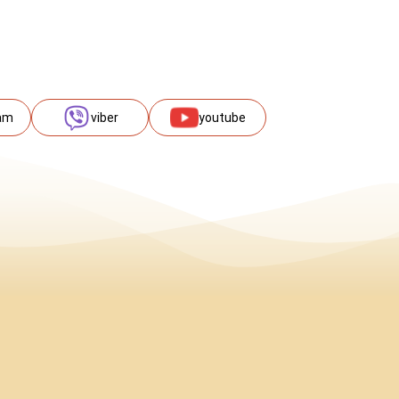
am
viber
youtube