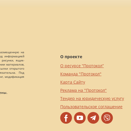
 размещенную на
О проекте
Под информацией
 рисунки, ящик-
ании материалов,
О ресурсе “Протокол”
сылки открытого
язательна. Под
Команда "Протокол"
нг, модификация
Карта Сайту
Реклама на "Протокол"
ены.
Тендер на юридическую услугу
Пользовательское соглашение