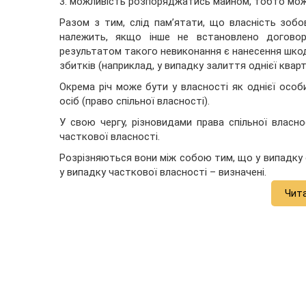
3. можливість розпоряджатись майном, тобто мож
Разом з тим, слід пам’ятати, що власність зобо
належить, якщо інше не встановлено договор
результатом такого невиконання є нанесення шко
збитків (наприклад, у випадку залиття однієї кварти
Окрема річ може бути у власності як однієї особи
осіб (право спільної власності).
У свою чергу, різновидами права спільної власнос
часткової власності.
Розрізняються вони між собою тим, що у випадку су
у випадку часткової власності – визначені.
Чит