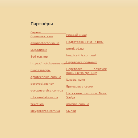
Партнёры
Серьги с
Винный шкаф
бриллиантами
Подготовка к НМТ / ВНО
alliancetechnika.ua
pereklad.ua
миралинкс
hospice-life.com.ua/
Веб мастер
Перевозка больных
https://motokosmos.ua/
Перевозка лежачих
Синтезаторы
больных за границу
agrotechnika.com.ua
Шкафы купе
perevod.agency
Брендовые сумки
europeservice.com.ua
Натяжные потолки Nova
mk-translations.ua
Stelya
текст юа
maltina.com.ua
kievperevod.com.ua
Cылки