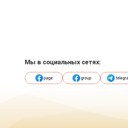
Мы в социальных сетях:
page
group
telegr