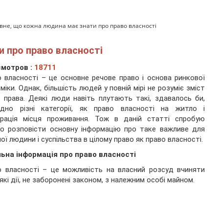
вне, що кожна людина має знати про право власності
 про право власності
мотров :
18711
 власності – це основне речове право і основа ринкової
міки. Однак, більшість людей у повній мірі не розуміє зміст
 права. Деякі люди навіть плутають такі, здавалось би,
идно різні категорії, як право власності на житло і
трація місця проживання. Тож в даній статті спробую
о розповісти основну інформацію про таке важливе для
ої людини і суспільства в цілому право як право власності.
ьна інформація про право власності
 власності – це можливість на власний розсуд вчиняти
які дії, не заборонені законом, з належним особі майном.