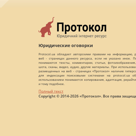
Юридические оговорки
Protocol.ua обладает авторскими правами на информацию,
веб - страницах данного ресурса, если не указано иное. 
понимаются тексты, комментарии, статьи, фотоизображения,
шота, сканы, видео, аудио, другие материалы. При использов
размещенных на веб - страницах «Протокол» наличие гиперс
для индексации поисковыми системами на protocol.ua об
использованием понимается копирования, адаптация, рерайти
и тому подобное.
Полный текст
Copyright © 2014-2026 «Протокол». Все права защищ