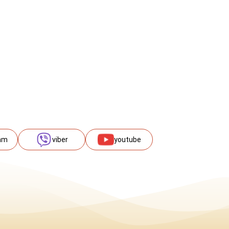
am
viber
youtube