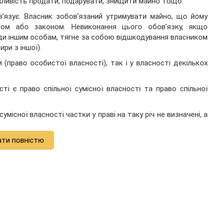
ливість продати, подарувати, знищити майно тощо.
в'язує. Власник зобов'язаний утримувати майно, що йому
ом або законом. Невиконання цього обов’язку, якщо
ди іншим особам, тягне за собою відшкодування власником
ри з іншої).
 (право особистої власності), так і у власності декількох
ті є право спільної сумісної власності та право спільної
місної власності частки у праві на таку річ не визначені, а
ати повністю