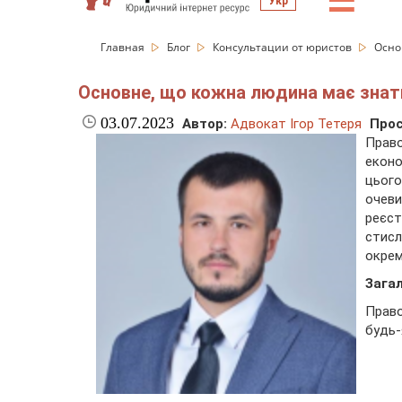
☰
Укр
Главная
Блог
Консультации от юристов
Осно
Основне, що кожна людина має знати
03.07.2023
Автор:
Адвокат Ігор Тетеря
Прос
Право
еконо
цього
очев
реєс
стисл
окрем
Загал
Право
будь-