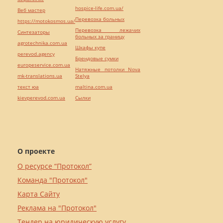
hospice-life.com.ua/
Веб мастер
Перевозка больных
https://motokosmos.ua/
Перевозка лежачих
Синтезаторы
больных за границу
agrotechnika.com.ua
Шкафы купе
perevod.agency
Брендовые сумки
europeservice.com.ua
Натяжные потолки Nova
mk-translations.ua
Stelya
текст юа
maltina.com.ua
kievperevod.com.ua
Cылки
О проекте
О ресурсе “Протокол”
Команда "Протокол"
Карта Сайту
Реклама на "Протокол"
Тендер на юридическую услугу