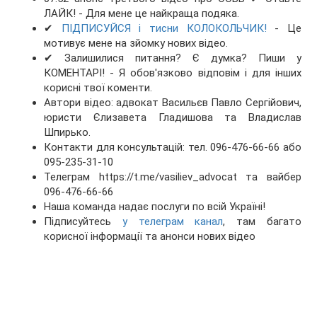
ЛАЙК! - Для мене це найкраща подяка.
✔
ПІДПИСУЙСЯ і тисни КОЛОКОЛЬЧИК!
- Це
мотивує мене на зйомку нових відео.
✔ Залишилися питання? Є думка? Пиши у
КОМЕНТАРІ! - Я обов'язково відповім і для інших
корисні твої коменти.
Автори відео: адвокат Васильєв Павло Сергійович,
юристи Єлизавета Гладишова та Владислав
Шпирько.
Контакти для консультацій: тел. 096-476-66-66 або
095-235-31-10
Телеграм https://t.me/vasiliev_advocat та вайбер
096-476-66-66
Наша команда надає послуги по всій Україні!
Підписуйтесь
у телеграм канал
, там багато
корисної інформації та анонси нових відео