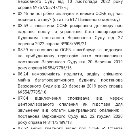
Верховного Суду від 10 листопада 2022 року
справа №757/55747/18-ц
02:46 чи потрібно сплачувати внески ОСББ під час
воєнного стану? (стаття 617 Цивільного кодексу)
03:59 з ініціативи ОСББ розірвання договору про
надання послуг з управління багатоквартирним
будинком: постанова Верховного Суду від 27
вересня 2022 справа №908/599/21
05:39 встановлення ОСББ шлагбауму та недопуск
на прибудинкову територію авто співвласників:
постанова Верховного Суду від 20 березня 2019
року справа №554/7785/16
06:24 неможливість поділити, виділу спільного
майна багатоквартирного будинку: постанова
Верховного Суду від 20 березня 2019 року справа
№554/7785/16
07:04 відключення споживача від мереж
централізованого опалення як підстава для
звільнення від оплати центрального опалення: :
постанова Верховного Суду від 22 грудня 2020
року справа №311/3489/18
07:52 анонс третього відео про ОСББ ✔ Ставте