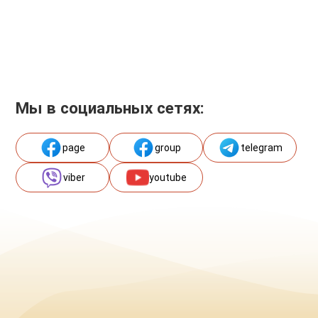
Мы в социальных сетях:
page
group
telegram
viber
youtube