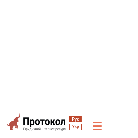
Рус
☰
Укр