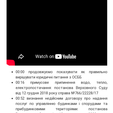
00:00 продовжуємо показувати як правильно
вирішувати юридичні питання з ОСББ
00:16 примусове припинення водо, тепло,
електропостачання: постанова Верховного Суду
від 12 грудня 2018 року справа №766/22228/17
00:52 визнання недійсним договору про надання
послуг по управлінню будинками і спорудами та
прибудинковими територіями: постанова