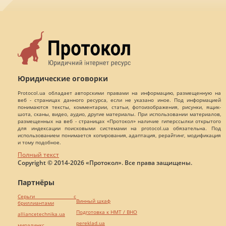
Юридические оговорки
Protocol.ua обладает авторскими правами на информацию, размещенную на
веб - страницах данного ресурса, если не указано иное. Под информацией
понимаются тексты, комментарии, статьи, фотоизображения, рисунки, ящик-
шота, сканы, видео, аудио, другие материалы. При использовании материалов,
размещенных на веб - страницах «Протокол» наличие гиперссылки открытого
для индексации поисковыми системами на protocol.ua обязательна. Под
использованием понимается копирования, адаптация, рерайтинг, модификация
и тому подобное.
Полный текст
Copyright © 2014-2026 «Протокол». Все права защищены.
Партнёры
Серьги с
Винный шкаф
бриллиантами
Подготовка к НМТ / ВНО
alliancetechnika.ua
pereklad.ua
миралинкс