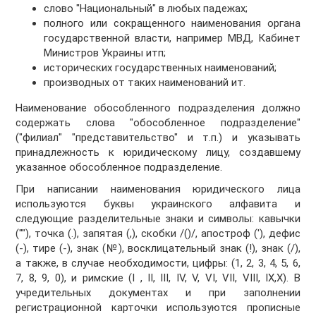
слово "Национальный" в любых падежах;
полного или сокращенного наименования органа
государственной власти, например МВД, Кабинет
Министров Украины итп;
исторических государственных наименований;
производных от таких наименований ит.
Наименование обособленного подразделения должно
содержать слова "обособленное подразделение"
("филиал" "представительство" и т.п.) и указывать
принадлежность к юридическому лицу, создавшему
указанное обособленное подразделение.
При написании наименования юридического лица
используются буквы украинского алфавита и
следующие разделительные знаки и символы: кавычки
(""), точка (.), запятая (,), скобки /()/, апостроф ('), дефис
(-), тире (-), знак (№), восклицательный знак (!), знак (/),
а также, в случае необходимости, цифры: (1, 2, 3, 4, 5, 6,
7, 8, 9, 0), и римские (I , II, III, IV, V, VI, VII, VIII, IX,X). В
учредительных документах и при заполнении
регистрационной карточки используются прописные