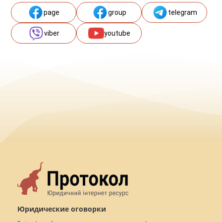
page
group
telegram
viber
youtube
Юридические оговорки