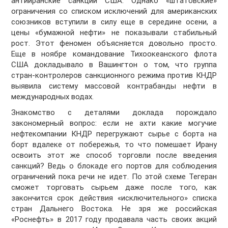
антииранские санкции США. Однако «штатовские»
ограничения со списком исключений для американских
союзников вступили в силу еще в середине осени, а
цены «бумажной нефти» не показывали стабильный
рост. Этот феномен объясняется довольно просто.
Еще в ноябре командование Тихоокеанского флота
США докладывало в Вашингтон о том, что группа
стран-контролеров санкционного режима против КНДР
выявила систему массовой контрабанды нефти в
международных водах.
Знакомство с деталями доклада порождало
закономерный вопрос: если не ахти какие могучие
нефтекомпании КНДР перегружают сырье с борта на
борт вдалеке от побережья, то что помешает Ирану
освоить этот же способ торговли после введения
санкций? Ведь о блокаде его портов для соблюдения
ограничений пока речи не идет. По этой схеме Тегеран
сможет торговать сырьем даже после того, как
закончится срок действия «исключительного» списка
стран Дальнего Востока. Не зря же российская
«Роснефть» в 2017 году продавала часть своих акций