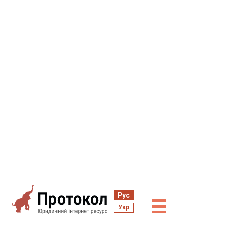
Рус
☰
Укр