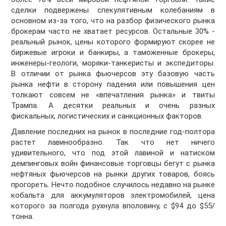
сделки подвержены спекулятивным колебаниям в
основном из-за того, что на разбор физического рынка
брокерам часто не хватает ресурсов. Остальные 30% -
реальный рынок, цены которого формируют скорее не
биржевые игроки и банкиры, а таможенные брокеры,
инженеры-геологи, моряки-танкеристы и экспедиторы.
В отличии от рынка фьючерсов эту базовую часть
рынка нефти в сторону падения или повышения цен
толкают совсем не «впечатления рынка» и твиты
Трампа. А десятки реальных и очень разных
фискальных, логистических и санкционных факторов.
Давление последних на рынок в последние год-полтора
растет лавинообразно. Так что нет ничего
удивительного, что под этой лавиной и натиском
демпинговых войн финансовые торговцы бегут с рынка
нефтяных фьючерсов на рынки других товаров, боясь
прогореть. Нечто подобное случилось недавно на рынке
кобальта для аккумуляторов электромобилей, цена
которого за полгода рухнула вполовину, с $94 до $55/
тонна.