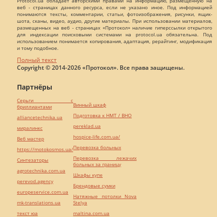
Protocol.ua обладает авторскими правами на информацию, размещенную на
веб - страницах данного ресурса, если не указано иное. Под информацией
понимаются тексты, комментарии, статьи, фотоизображения, рисунки, ящик-
шота, сканы, видео, аудио, другие материалы. При использовании материалов,
размещенных на веб - страницах «Протокол» наличие гиперссылки открытого
для индексации поисковыми системами на protocol.ua обязательна. Под
использованием понимается копирования, адаптация, рерайтинг, модификация
и тому подобное.
Полный текст
Copyright © 2014-2026 «Протокол». Все права защищены.
Партнёры
Серьги с
Винный шкаф
бриллиантами
Подготовка к НМТ / ВНО
alliancetechnika.ua
pereklad.ua
миралинкс
hospice-life.com.ua/
Веб мастер
Перевозка больных
https://motokosmos.ua/
Перевозка лежачих
Синтезаторы
больных за границу
agrotechnika.com.ua
Шкафы купе
perevod.agency
Брендовые сумки
europeservice.com.ua
Натяжные потолки Nova
mk-translations.ua
Stelya
текст юа
maltina.com.ua