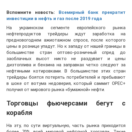
Вспомните новость:
Всемирный банк прекратит
инвестиции в нефть и газ после 2019 года
На украинском сегменте европейского рынка
нефтепродуктов трейдеры ждут заработка на
предновогоднем ажиотажном спросе, после которого
цены в рознице упадут. Но к западу от нашей границы в
большинстве стран оптово-розничный спред до
заоблачных высот никто не раздувает и цены
дизтоплива и бензина на заправках четко следуют за
нефтяными котировками. В большинстве этих стран
трейдеры боятся потерять потребителей и пребывают
в шоке от вотума недоверия, который саммит ОРЕС+
получил от мирового рынка «бумажной» нефти.
Торговцы фьючерсами бегут с
корабля
На эту, по сути виртуальную, часть рынка приходится
более 70% всей мировой нефтяной торговли. Такие