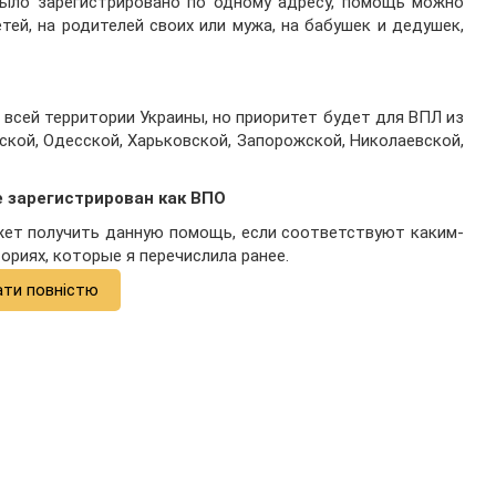
было зарегистрировано по одному адресу, помощь можно
етей, на родителей своих или мужа, на бабушек и дедушек,
всей территории Украины, но приоритет будет для ВПЛ из
кой, Одесской, Харьковской, Запорожской, Николаевской,
е зарегистрирован как ВПО
ожет получить данную помощь, если соответствуют каким-
риях, которые я перечислила ранее.
ати повністю