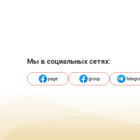
Мы в социальных сетях:
page
group
telegr