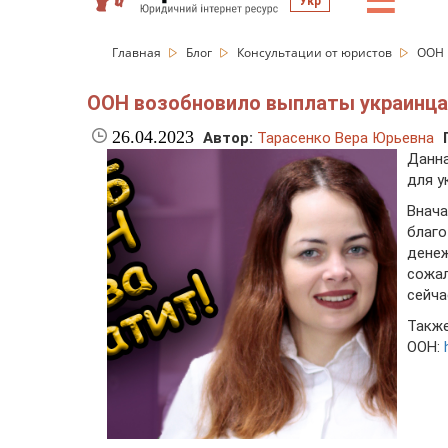
☰
Укр
Главная
Блог
Консультации от юристов
ООН 
ООН возобновило выплаты украинц
26.04.2023
Автор:
Тарасенко Вера Юрьевна
Данна
для у
Вна
благо
дене
сожа
сейча
Такж
ООН: