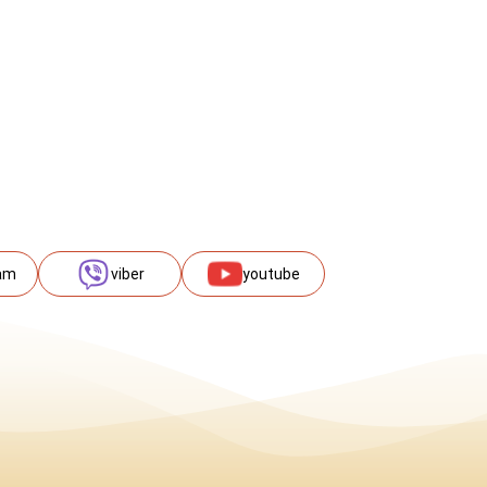
am
viber
youtube