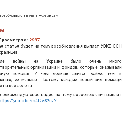
возобновило выплаты украинцам
ам
Просмотров :
2937
я статья будет на тему возобновления выплат УВКБ ООН
краинцев.
чале войны на Украине было очень много
творительных организаций и фондов, которые оказывали
жную помощь. И чем дольше длится война, тем, к
лению, их меньше. Поэтому каждый новый вид помощи
с на вес золота.
е рекомендую свое видео на тему возобновления выплат
https://youtu.be/m4f2vi82uzY