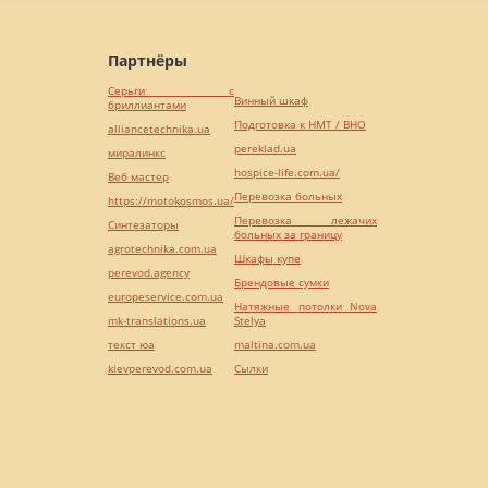
Партнёры
Серьги с
Винный шкаф
бриллиантами
Подготовка к НМТ / ВНО
alliancetechnika.ua
pereklad.ua
миралинкс
hospice-life.com.ua/
Веб мастер
Перевозка больных
https://motokosmos.ua/
Перевозка лежачих
Синтезаторы
больных за границу
agrotechnika.com.ua
Шкафы купе
perevod.agency
Брендовые сумки
europeservice.com.ua
Натяжные потолки Nova
mk-translations.ua
Stelya
текст юа
maltina.com.ua
kievperevod.com.ua
Cылки