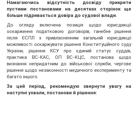
Намагаючись відсутність досвіду прикрити
пустими постановами на десятках сторінок ще
більше підривається довіра до судової влади.
До огляду включена позиція щодо юрисдикції
оскарження податковою договорів, ганебне рішення
після ЄСПЛ з привласненням загальній юрисдикції
можливості оскаржувати рішення Конституційного суду
України, рішення КСУ про єдиний статус суддів,
практика ВС-КАС, ОП ВС-КЦС, постанова щодо
визнання непридатним до військової служби, чергове
рішення щодо незаконності медичного експерименту та
багато іншого.
За цей період, рекомендую звернути увагу на
наступні ухвали, постанови й рішення: