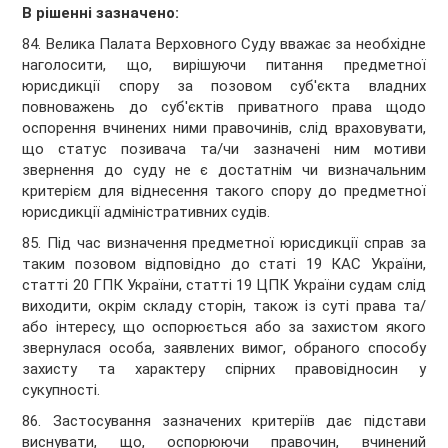
В рішенні зазначено:
84. Велика Палата Верховного Суду вважає за необхідне
наголосити, що, вирішуючи питання предметної
юрисдикції спору за позовом суб'єкта владних
повноважень до суб'єктів приватного права щодо
оспорення вчинених ними правочинів, слід враховувати,
що статус позивача та/чи зазначені ним мотиви
звернення до суду не є достатнім чи визначальним
критерієм для віднесення такого спору до предметної
юрисдикції адміністративних судів.
85. Під час визначення предметної юрисдикції справ за
таким позовом відповідно до статі 19 КАС України,
статті 20 ГПК України, статті 19 ЦПК України судам слід
виходити, окрім складу сторін, також із суті права та/
або інтересу, що оспорюється або за захистом якого
звернулася особа, заявлених вимог, обраного способу
захисту та характеру спірних правовідносин у
сукупності.
86. Застосування зазначених критеріїв дає підстави
виснувати, що, оспорюючи правочин, вчинений