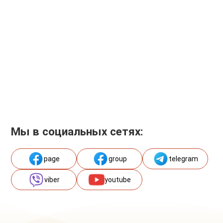
Мы в социальных сетях:
page
group
telegram
viber
youtube