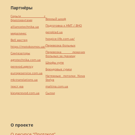
Партнёры
Серьги с
Винный шкаф
бриллиантами
Подготовка к НМТ / ВНО
alliancetechnika.ua
pereklad.ua
миралинкс
hospice-life.com.ua/
Веб мастер
Перевозка больных
https://motokosmos.ua/
Перевозка лежачих
Синтезаторы
больных за границу
agrotechnika.com.ua
Шкафы купе
perevod.agency
Брендовые сумки
europeservice.com.ua
Натяжные потолки Nova
mk-translations.ua
Stelya
текст юа
maltina.com.ua
kievperevod.com.ua
Cылки
О проекте
О ресурсе “Протокол”