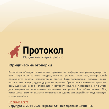
Юридические оговорки
Protocol.ua обладает авторскими правами на информацию, размещенную на
веб - страницах данного ресурса, если не указано иное. Под информацией
понимаются тексты, комментарии, статьи, фотоизображения, рисунки, ящик-
шота, сканы, видео, аудио, другие материалы. При использовании материалов,
размещенных на веб - страницах «Протокол» наличие гиперссылки открытого
для индексации поисковыми системами на protocol.ua обязательна. Под
использованием понимается копирования, адаптация, рерайтинг, модификация
и тому подобное.
Полный текст
Copyright © 2014-2026 «Протокол». Все права защищены.