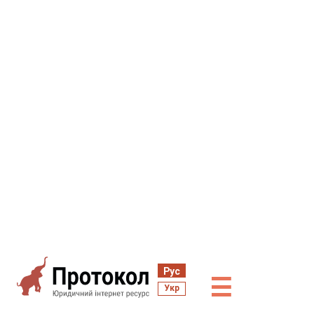
Рус
☰
Укр