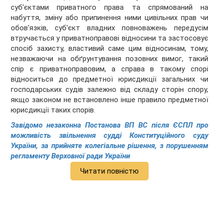
суб'єктами приватного права та спрямований на
набуття, зміну або припинення ними цивільних прав чи
обов'язків, суб'єкт владних повноважень передусім
втручається у приватноправові відносини та застосовує
спосіб захисту, властивий саме цим відносинам, тому,
незважаючи на обґрунтування позовних вимог, такий
спір є приватноправовим, а справа в такому спорі
відноситься до предметної юрисдикції загальних чи
господарських судів залежно від складу сторін спору,
якщо законом не встановлено інше правило предметної
юрисдикції таких спорів.
Завідомо незаконна Постанова ВП ВС після ЄСПЛ про
можливість звільнення судді Конституційного суду
України, за прийняте колегіальне рішення, з порушенням
регламенту Верховної ради України
Читати повністю