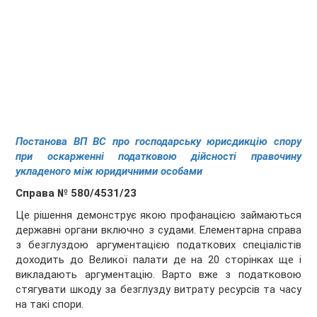
Постанова ВП ВС про господарську юрисдикцію спору
при оскарженні податковою дійсності правочину
укладеного між юридичними особами
Справа № 580/4531/23
Це рішення демонструє якою профанацією займаються
державні органи включно з судами. Елементарна справа
з безглуздою аргументацією податкових спеціалістів
доходить до Великої палати де на 20 сторінках ще і
викладають аргументацію. Варто вже з податковою
стягувати шкоду за безглузду витрату ресурсів та часу
на такі спори.