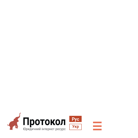
Рус
☰
Укр