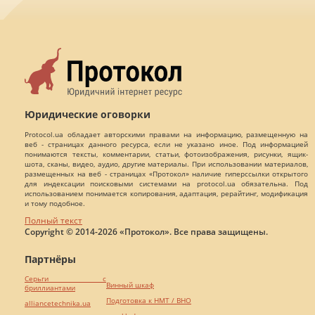
Юридические оговорки
Protocol.ua обладает авторскими правами на информацию, размещенную на
веб - страницах данного ресурса, если не указано иное. Под информацией
понимаются тексты, комментарии, статьи, фотоизображения, рисунки, ящик-
шота, сканы, видео, аудио, другие материалы. При использовании материалов,
размещенных на веб - страницах «Протокол» наличие гиперссылки открытого
для индексации поисковыми системами на protocol.ua обязательна. Под
использованием понимается копирования, адаптация, рерайтинг, модификация
и тому подобное.
Полный текст
Copyright © 2014-2026 «Протокол». Все права защищены.
Партнёры
Серьги с
Винный шкаф
бриллиантами
Подготовка к НМТ / ВНО
alliancetechnika.ua