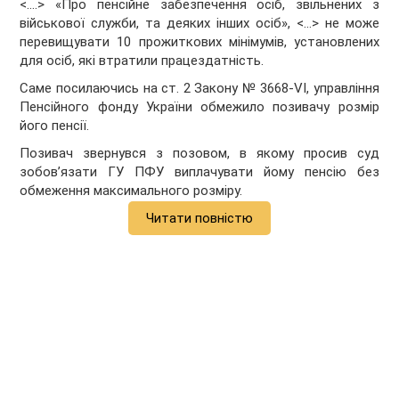
<….> «Про пенсійне забезпечення осіб, звільнених з
військової служби, та деяких інших осіб», <…> не може
перевищувати 10 прожиткових мінімумів, установлених
для осіб, які втратили працездатність.
Саме посилаючись на ст. 2 Закону № 3668-VI, управління
Пенсійного фонду України обмежило позивачу розмір
його пенсії.
Позивач звернувся з позовом, в якому просив суд
зобовʼязати ГУ ПФУ виплачувати йому пенсію без
обмеження максимального розміру.
Читати повністю