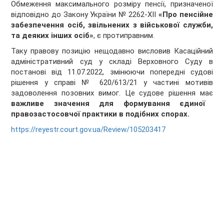
Обмеження максимального розміру пенсії, призначеної
відповідно до Закону України № 2262-ХІІ
«Про пенсійне
забезпечення осіб, звільнених з військової служби,
та деяких інших осіб»
, є протиправним.
Таку правову позицію нещодавно висловив Касаційний
адміністративний суд у складі Верховного Суду в
постанові від 11.07.2022, змінюючи попередні судові
рішення у справі № 620/613/21 у частині мотивів
задоволення позовних вимог. Це судове рішення має
важливе значення для формування єдиної
правозастосовчої практики в подібних спорах.
https://reyestr.court.gov.ua/Review/105203417