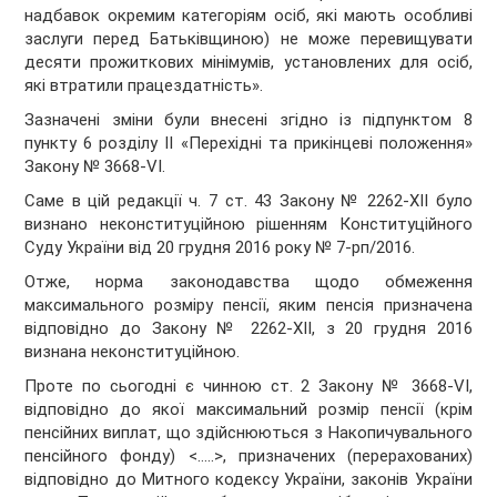
надбавок окремим категоріям осіб, які мають особливі
заслуги перед Батьківщиною) не може перевищувати
десяти прожиткових мінімумів, установлених для осіб,
які втратили працездатність».
Зазначені зміни були внесені згідно із підпунктом 8
пункту 6 розділу ІІ «Перехідні та прикінцеві положення»
Закону № 3668-VI.
Саме в цій редакції ч. 7 ст. 43 Закону № 2262-ХІІ було
визнано неконституційною рішенням Конституційного
Суду України від 20 грудня 2016 року № 7-рп/2016.
Отже, норма законодавства щодо обмеження
максимального розміру пенсії, яким пенсія призначена
відповідно до Закону № 2262-ХІІ, з 20 грудня 2016
визнана неконституційною.
Проте по сьогодні є чинною ст. 2 Закону № 3668-VI,
відповідно до якої максимальний розмір пенсії (крім
пенсійних виплат, що здійснюються з Накопичувального
пенсійного фонду) <…..>, призначених (перерахованих)
відповідно до Митного кодексу України, законів України