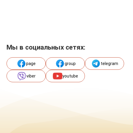
Мы в социальных сетях:
page
group
telegram
viber
youtube