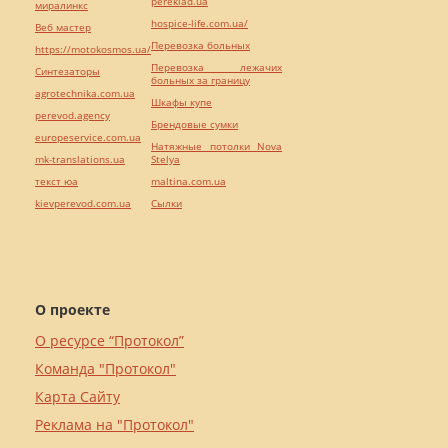
pereklad.ua
миралинкс
hospice-life.com.ua/
Веб мастер
Перевозка больных
https://motokosmos.ua/
Перевозка лежачих
Синтезаторы
больных за границу
agrotechnika.com.ua
Шкафы купе
perevod.agency
Брендовые сумки
europeservice.com.ua
Натяжные потолки Nova
mk-translations.ua
Stelya
текст юа
maltina.com.ua
kievperevod.com.ua
Cылки
О проекте
О ресурсе “Протокол”
Команда "Протокол"
Карта Сайту
Реклама на "Протокол"