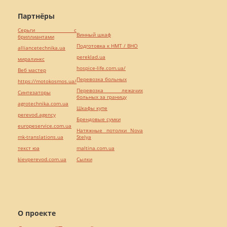
Партнёры
Серьги с
Винный шкаф
бриллиантами
Подготовка к НМТ / ВНО
alliancetechnika.ua
pereklad.ua
миралинкс
hospice-life.com.ua/
Веб мастер
Перевозка больных
https://motokosmos.ua/
Перевозка лежачих
Синтезаторы
больных за границу
agrotechnika.com.ua
Шкафы купе
perevod.agency
Брендовые сумки
europeservice.com.ua
Натяжные потолки Nova
mk-translations.ua
Stelya
текст юа
maltina.com.ua
kievperevod.com.ua
Cылки
О проекте