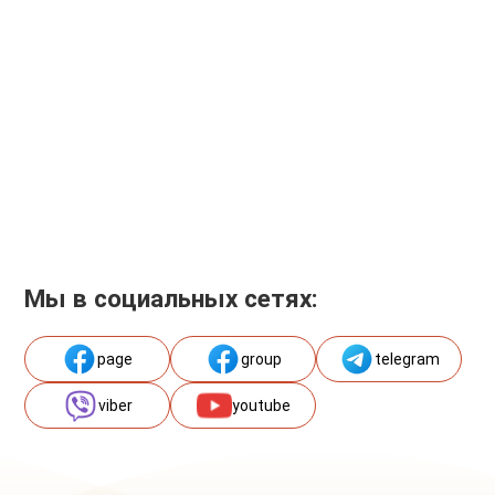
Мы в социальных сетях:
page
group
telegram
viber
youtube