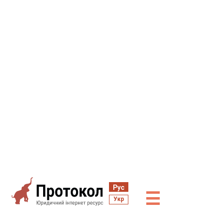
Рус
☰
Укр