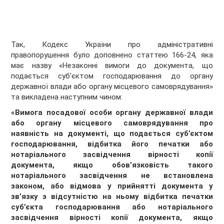
Так, Кодекс України про адміністративні
правопорушення було доповнено статтею 166-24, яка
має назву «Незаконні вимоги до документа, що
подається суб’єктом господарювання до органу
державної влади або органу місцевого самоврядування»
та викладена наступним чином:
«Вимога посадової особи органу державної влади
або органу місцевого самоврядування про
наявність на документі, що подається суб’єктом
господарювання, відбитка його печатки або
нотаріального засвідчення вірності копії
документа, якщо обов’язковість такого
нотаріального засвідчення не встановлена
законом, або відмова у прийнятті документа у
зв’язку з відсутністю на ньому відбитка печатки
суб’єкта господарювання або нотаріального
засвідчення вірності копії документа, якщо