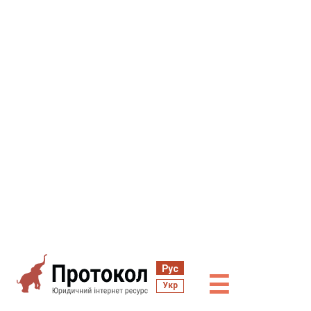
Рус
☰
Укр