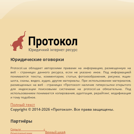
Юридические оговорки
Protocol.ua обладает авторскими правами на информацию, размещенную на
веб - страницах данного ресурса, если не указано иное. Под информацией
понимаются тексты, комментарии, статьи, фотоизображения, рисунки, ящик-
шота, сканы, видео, аудио, другие материалы. При использовании материалов,
размещенных на веб - страницах «Протокол» наличие гиперссылки открытого
для индексации поисковыми системами на protocol.ua обязательна. Под
использованием понимается копирования, адаптация, рерайтинг, модификация
и тому подобное.
Полный текст
Copyright © 2014-2026 «Протокол». Все права защищены.
Партнёры
Серьги с
Винный шкаф
бриллиантами