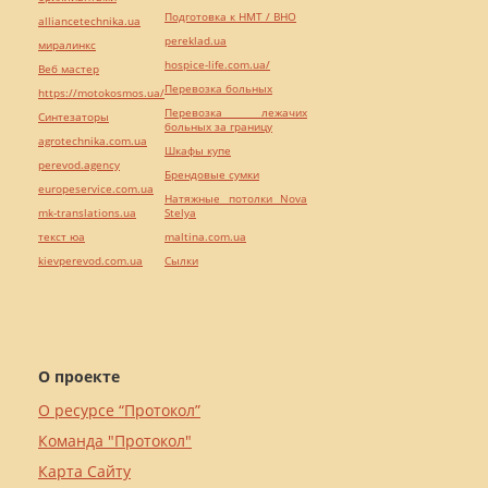
Подготовка к НМТ / ВНО
alliancetechnika.ua
pereklad.ua
миралинкс
hospice-life.com.ua/
Веб мастер
Перевозка больных
https://motokosmos.ua/
Перевозка лежачих
Синтезаторы
больных за границу
agrotechnika.com.ua
Шкафы купе
perevod.agency
Брендовые сумки
europeservice.com.ua
Натяжные потолки Nova
mk-translations.ua
Stelya
текст юа
maltina.com.ua
kievperevod.com.ua
Cылки
О проекте
О ресурсе “Протокол”
Команда "Протокол"
Карта Сайту