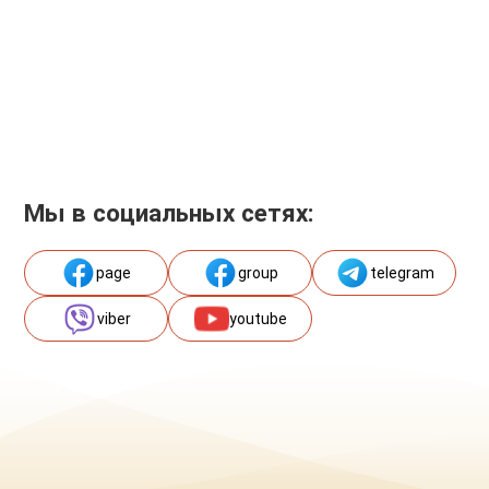
Мы в социальных сетях:
page
group
telegram
viber
youtube