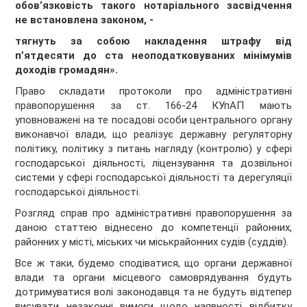
обов’язковість такого нотаріального засвідчення
не встановлена законом, -
тягнуть за собою накладення штрафу від
п’ятдесяти до ста неоподатковуваних мінімумів
доходів громадян».
Право складати протоколи про адміністративні
правопорушення за ст. 166-24 КУпАП мають
уповноважені на те посадові особи центрального органу
виконавчої влади, що реалізує державну регуляторну
політику, політику з питань нагляду (контролю) у сфері
господарської діяльності, ліцензування та дозвільної
системи у сфері господарської діяльності та дерегуляції
господарської діяльності.
Розгляд справ про адміністративні правопорушення за
даною статтею віднесено до компетенції районних,
районних у місті, міських чи міськрайонних судів (суддів).
Все ж таки, будемо сподіватися, що органи державної
влади та органи місцевого самоврядування будуть
дотримуватися волі законодавця та не будуть відтепер
висувати незаконні вимоги щодо наявності відбитку