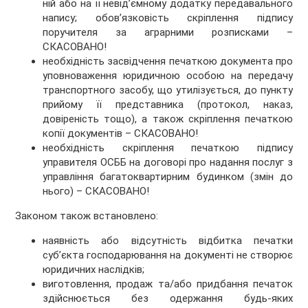
ній або на її невід’ємному додатку передавального
напису; обов’язковість скріплення підпису
поручителя за аграрними розписками –
СКАСОВАНО!
необхідність засвідчення печаткою документа про
уповноваження юридичною особою на передачу
транспортного засобу, що утилізується, до пункту
прийому її представника (протокол, наказ,
довіреність тощо), а також скріплення печаткою
копії документів – СКАСОВАНО!
необхідність скріплення печаткою підпису
управителя ОСББ на договорі про надання послуг з
управління багатоквартирним будинком (змін до
нього) – СКАСОВАНО!
Законом також встановлено:
наявність або відсутність відбитка печатки
суб’єкта господарювання на документі не створює
юридичних наслідків;
виготовлення, продаж та/або придбання печаток
здійснюється без одержання будь-яких