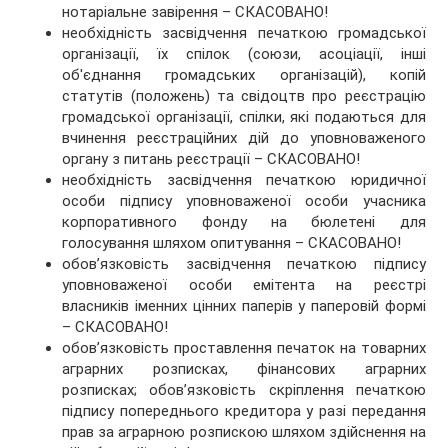
нотаріальне завірення – СКАСОВАНО!
необхідність засвідчення печаткою громадської
організації, їх спілок (союзи, асоціації, інші
об'єднання громадських організацій), копій
статутів (положень) та свідоцтв про реєстрацію
громадської організації, спілки, які подаються для
вчинення реєстраційних дій до уповноваженого
органу з питань реєстрації – СКАСОВАНО!
необхідність засвідчення печаткою юридичної
особи підпису уповноваженої особи учасника
корпоративного фонду на бюлетені для
голосування шляхом опитування – СКАСОВАНО!
обов’язковість засвідчення печаткою підпису
уповноваженої особи емітента на реєстрі
власників іменних цінних паперів у паперовій формі
– СКАСОВАНО!
обов’язковість проставлення печаток на товарних
аграрних розписках, фінансових аграрних
розписках; обов’язковість скріплення печаткою
підпису попереднього кредитора у разі передання
прав за аграрною розпискою шляхом здійснення на