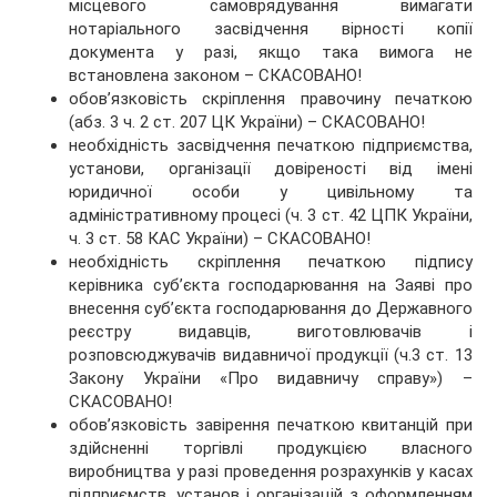
місцевого самоврядування вимагати
нотаріального засвідчення вірності копії
документа у разі, якщо така вимога не
встановлена законом – СКАСОВАНО!
обов’язковість скріплення правочину печаткою
(абз. 3 ч. 2 ст. 207 ЦК України) – СКАСОВАНО!
необхідність засвідчення печаткою підприємства,
установи, організації довіреності від імені
юридичної особи у цивільному та
адміністративному процесі (ч. 3 ст. 42 ЦПК України,
ч. 3 ст. 58 КАС України) – СКАСОВАНО!
необхідність скріплення печаткою підпису
керівника суб’єкта господарювання на Заяві про
внесення суб’єкта господарювання до Державного
реєстру видавців, виготовлювачів і
розповсюджувачів видавничої продукції (ч.3 ст. 13
Закону України «Про видавничу справу») –
СКАСОВАНО!
обов’язковість завірення печаткою квитанцій при
здійсненні торгівлі продукцією власного
виробництва у разі проведення розрахунків у касах
підприємств, установ і організацій з оформленням