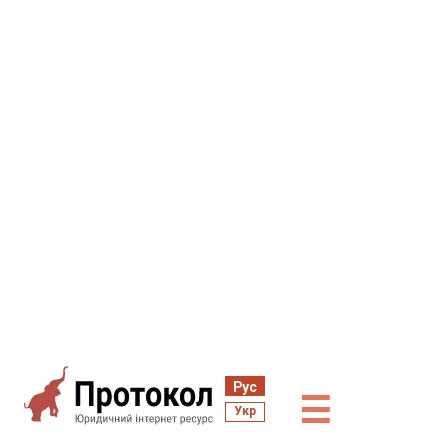
Рус
☰
Укр