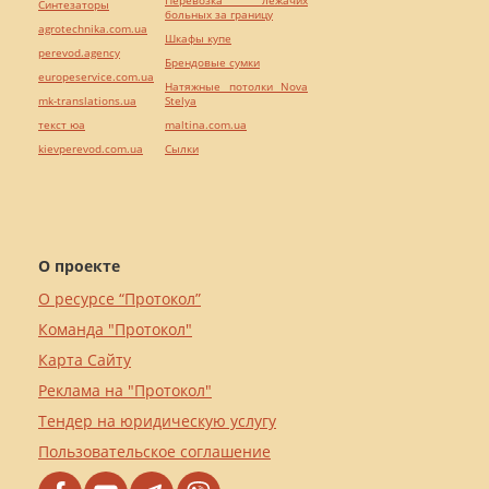
Перевозка лежачих
Синтезаторы
больных за границу
agrotechnika.com.ua
Шкафы купе
perevod.agency
Брендовые сумки
europeservice.com.ua
Натяжные потолки Nova
mk-translations.ua
Stelya
текст юа
maltina.com.ua
kievperevod.com.ua
Cылки
О проекте
О ресурсе “Протокол”
Команда "Протокол"
Карта Сайту
Реклама на "Протокол"
Тендер на юридическую услугу
Пользовательское соглашение