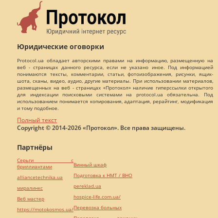
Юридические оговорки
Protocol.ua обладает авторскими правами на информацию, размещенную на
веб - страницах данного ресурса, если не указано иное. Под информацией
понимаются тексты, комментарии, статьи, фотоизображения, рисунки, ящик-
шота, сканы, видео, аудио, другие материалы. При использовании материалов,
размещенных на веб - страницах «Протокол» наличие гиперссылки открытого
для индексации поисковыми системами на protocol.ua обязательна. Под
использованием понимается копирования, адаптация, рерайтинг, модификация
и тому подобное.
Полный текст
Copyright © 2014-2026 «Протокол». Все права защищены.
Партнёры
Серьги с
Винный шкаф
бриллиантами
Подготовка к НМТ / ВНО
alliancetechnika.ua
pereklad.ua
миралинкс
hospice-life.com.ua/
Веб мастер
Перевозка больных
https://motokosmos.ua/