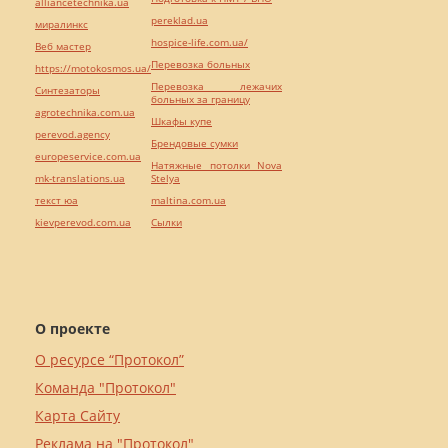
alliancetechnika.ua
pereklad.ua
миралинкс
hospice-life.com.ua/
Веб мастер
Перевозка больных
https://motokosmos.ua/
Перевозка лежачих
Синтезаторы
больных за границу
agrotechnika.com.ua
Шкафы купе
perevod.agency
Брендовые сумки
europeservice.com.ua
Натяжные потолки Nova
mk-translations.ua
Stelya
текст юа
maltina.com.ua
kievperevod.com.ua
Cылки
О проекте
О ресурсе “Протокол”
Команда "Протокол"
Карта Сайту
Реклама на "Протокол"