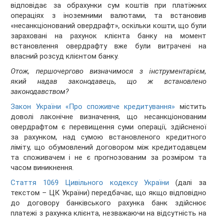
відповідає за обрахунки сум коштів при платіжних
операціях з іноземними валютами, та встановив
«несанкціонований овердрафт», оскільки кошти, що були
зараховані на рахунок клієнта банку на момент
встановлення овердрафту вже були витрачені на
власний розсуд клієнтом банку.
Отож, першочергово визначимося з інструментарієм,
який надав законодавець, що ж встановлено
законодавством?
Закон України «Про споживче кредитування»
містить
доволі лаконічне визначення, що несанкціонованим
овердрафтом є перевищення суми операції, здійсненої
за рахунком, над сумою встановленого кредитного
ліміту, що обумовлений договором між кредитодавцем
та споживачем і не є прогнозованим за розміром та
часом виникнення.
Стаття 1069 Цивільного кодексу України
(далі за
текстом – ЦК України) передбачає, що якщо відповідно
до договору банківського рахунка банк здійснює
платежі з рахунка клієнта, незважаючи на відсутність на