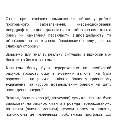
Отже, при технічних помилках чи збоях у роботі
програмного забезпечення, «несанкціонований
овердрафт» - відповідальність та зобов’язання клієнта
банку чи намагання перекласти відповідальність та
обов’язок на споживача банківських послуг, як на
слабкішу сторону?
Візьмемо для аналізу реальну ситуацію з відносин між
банком та його клієнтом.
Клієнтом банку було перераховано на особистий
рахунок грошову суму в іноземній валюті, яка була
зарахована на рахунок клієнта банку у гривневому
еквіваленті за курсом встановленим банком на дату
проведення операції.
Згодом, банк списав (відмінусував) суму коштів, що були
зараховані на рахунок клієнта в розмірі перерахованому
за іншим (значно меншим) курсом іноземної валюти,
пояснюючи це технічними проблемами програми, що