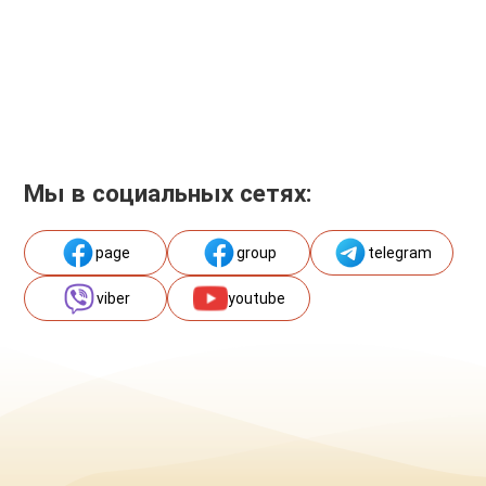
Мы в социальных сетях:
page
group
telegram
viber
youtube