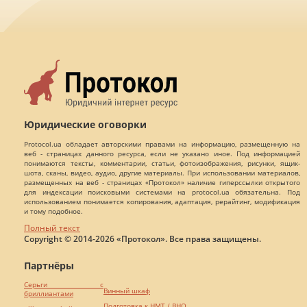
Юридические оговорки
Protocol.ua обладает авторскими правами на информацию, размещенную на
веб - страницах данного ресурса, если не указано иное. Под информацией
понимаются тексты, комментарии, статьи, фотоизображения, рисунки, ящик-
шота, сканы, видео, аудио, другие материалы. При использовании материалов,
размещенных на веб - страницах «Протокол» наличие гиперссылки открытого
для индексации поисковыми системами на protocol.ua обязательна. Под
использованием понимается копирования, адаптация, рерайтинг, модификация
и тому подобное.
Полный текст
Copyright © 2014-2026 «Протокол». Все права защищены.
Партнёры
Серьги с
Винный шкаф
бриллиантами
Подготовка к НМТ / ВНО