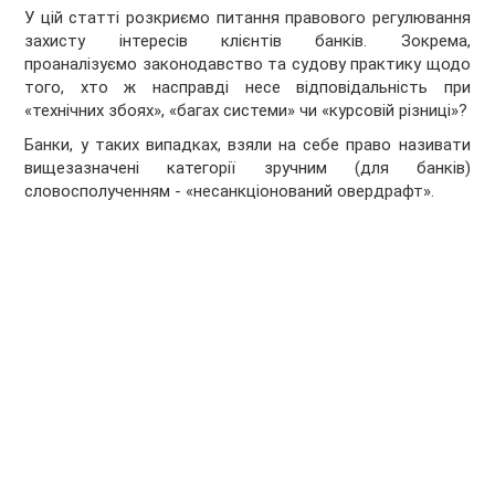
У цій статті розкриємо питання правового регулювання
захисту інтересів клієнтів банків. Зокрема,
проаналізуємо законодавство та судову практику щодо
того, хто ж насправді несе відповідальність при
«технічних збоях», «багах системи» чи «курсовій різниці»?
Банки, у таких випадках, взяли на себе право називати
вищезазначені категорії зручним (для банків)
словосполученням - «несанкціонований овердрафт».