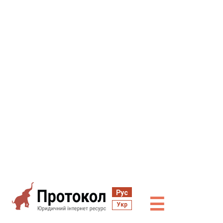
Рус
☰
Укр