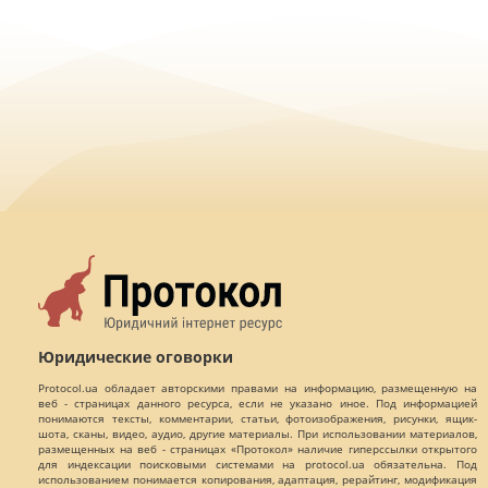
Юридические оговорки
Protocol.ua обладает авторскими правами на информацию, размещенную на
веб - страницах данного ресурса, если не указано иное. Под информацией
понимаются тексты, комментарии, статьи, фотоизображения, рисунки, ящик-
шота, сканы, видео, аудио, другие материалы. При использовании материалов,
размещенных на веб - страницах «Протокол» наличие гиперссылки открытого
для индексации поисковыми системами на protocol.ua обязательна. Под
использованием понимается копирования, адаптация, рерайтинг, модификация