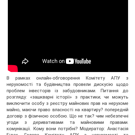
В рамках онлайн-обговорення Комітету АПУ з
нерухомості та будівництва провели дискусію щодо
проблем інвесторів із забудовниками. Питання до
розгляду: «зашкварні історії» з практики; чи можуть
виключити особу з реєстру майнових прав на нерухоме
майно, маючи право власності на квартиру? попередній
договір з фізичною особою. Що не так? чим небезпечні
угоди з деривативами та майновими правами.
комунікації. Кому вони потрібні? Модератор: Анастасія