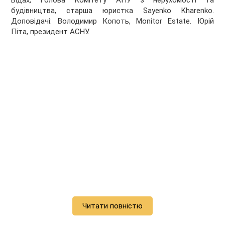
Бідах, Голова Комітету АПУ з нерухомості та
будівництва, старша юристка Sayenko Kharenko.
Доповідачі: Володимир Копоть, Monitor Estate. Юрій
Піта, президент АСНУ.
Читати повністю