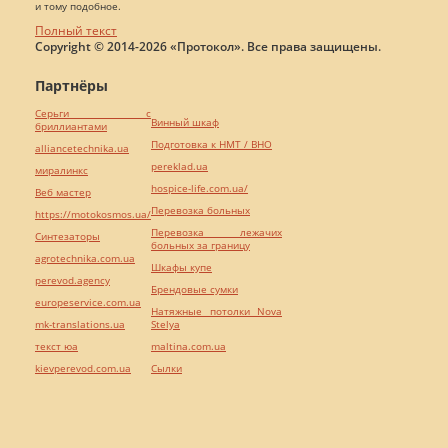
и тому подобное.
Полный текст
Copyright © 2014-2026 «Протокол». Все права защищены.
Партнёры
Серьги с
Винный шкаф
бриллиантами
Подготовка к НМТ / ВНО
alliancetechnika.ua
pereklad.ua
миралинкс
hospice-life.com.ua/
Веб мастер
Перевозка больных
https://motokosmos.ua/
Перевозка лежачих
Синтезаторы
больных за границу
agrotechnika.com.ua
Шкафы купе
perevod.agency
Брендовые сумки
europeservice.com.ua
Натяжные потолки Nova
mk-translations.ua
Stelya
текст юа
maltina.com.ua
kievperevod.com.ua
Cылки