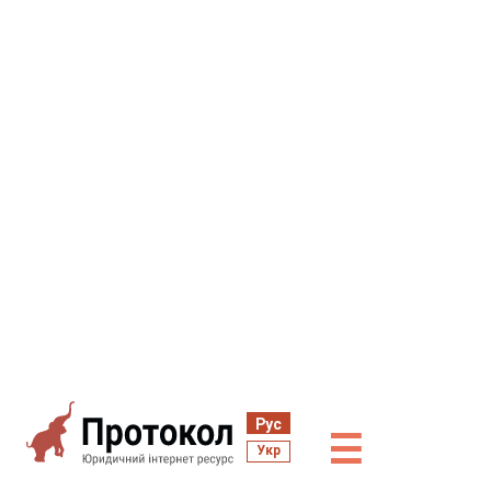
Рус
☰
Укр