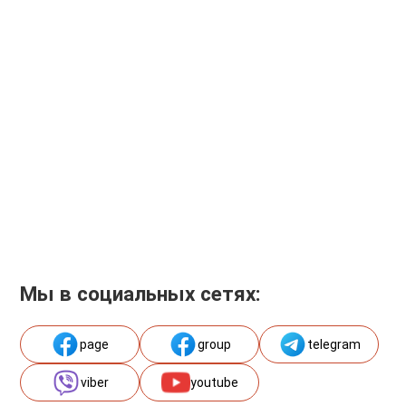
Мы в социальных сетях:
page
group
telegram
viber
youtube