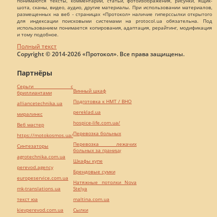
понимаются тексты, комментарии, статьи, фотоизображения, рисунки, ящик-
шота, сканы, видео, аудио, другие материалы. При использовании материалов,
размещенных на веб - страницах «Протокол» наличие гиперссылки открытого
для индексации поисковыми системами на protocol.ua обязательна. Под
использованием понимается копирования, адаптация, рерайтинг, модификация
и тому подобное.
Полный текст
Copyright © 2014-2026 «Протокол». Все права защищены.
Партнёры
Серьги с
Винный шкаф
бриллиантами
Подготовка к НМТ / ВНО
alliancetechnika.ua
pereklad.ua
миралинкс
hospice-life.com.ua/
Веб мастер
Перевозка больных
https://motokosmos.ua/
Перевозка лежачих
Синтезаторы
больных за границу
agrotechnika.com.ua
Шкафы купе
perevod.agency
Брендовые сумки
europeservice.com.ua
Натяжные потолки Nova
mk-translations.ua
Stelya
текст юа
maltina.com.ua
kievperevod.com.ua
Cылки