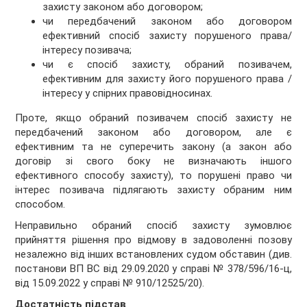
захисту законом або договором;
чи передбачений законом або договором
ефективний спосіб захисту порушеного права/
інтересу позивача;
чи є спосіб захисту, обраний позивачем,
ефективним для захисту його порушеного права /
інтересу у спірних правовідносинах.
Проте, якщо обраний позивачем спосіб захисту не
передбачений законом або договором, але є
ефективним та не суперечить закону (а закон або
договір зі свого боку не визначають іншого
ефективного способу захисту), то порушені право чи
інтерес позивача підлягають захисту обраним ним
способом.
Неправильно обраний спосіб захисту зумовлює
прийняття рішення про відмову в задоволенні позову
незалежно від інших встановлених судом обставин (див.
постанови ВП ВС від 29.09.2020 у справі № 378/596/16-ц,
від 15.09.2022 у справі № 910/12525/20).
Достатність підстав