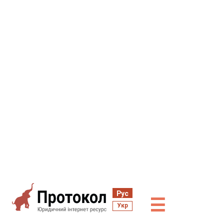
Рус
☰
Укр