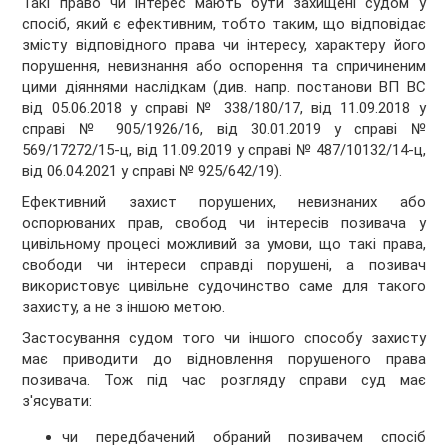
Такі право чи інтерес мають бути захищені судом у
спосіб, який є ефективним, тобто таким, що відповідає
змісту відповідного права чи інтересу, характеру його
порушення, невизнання або оспорення та спричиненим
цими діяннями наслідкам (див. напр. постанови ВП ВС
від 05.06.2018 у справі № 338/180/17, від 11.09.2018 у
справі № 905/1926/16, від 30.01.2019 у справі №
569/17272/15-ц, від 11.09.2019 у справі № 487/10132/14-ц,
від 06.04.2021 у справі № 925/642/19).
Ефективний захист порушених, невизнаних або
оспорюваних прав, свобод чи інтересів позивача у
цивільному процесі можливий за умови, що такі права,
свободи чи інтереси справді порушені, а позивач
використовує цивільне судочинство саме для такого
захисту, а не з іншою метою.
Застосування судом того чи іншого способу захисту
має приводити до відновлення порушеного права
позивача. Тож під час розгляду справи суд має
з'ясувати:
чи передбачений обраний позивачем спосіб