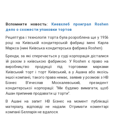
Вспомните новость:
Киевхлеб проиграл Roshen
дело о схожести упаковки тортов
Рецептура і технологія торта була розроблена ще у 1956
році на Київській кондитерській фабриці імені Карла
Маркса (нині Київська кондитерська фабрика Roshen).
Бренди, за які сперечається у суді корпорація дісталися
їй разом з київською фабрикою. У Roshen є право на
виробництво продукції під торговими марками
Київський торт і торт Київський, а у Ашана або якоїсь
іншої компанії, такого права немає, заявив у розмові з НВ
Бізнес В'ячеслав Москалевський, президент
кондитерської корпорації: "Ми будемо вимагати, щоб
Ашан припинив продавати ці торти".
В Ашані на запит НВ Бізнес на момент публікації
матеріалу, відповіді не надали. Отримати коментарі
компанії Белларія не вдалося.