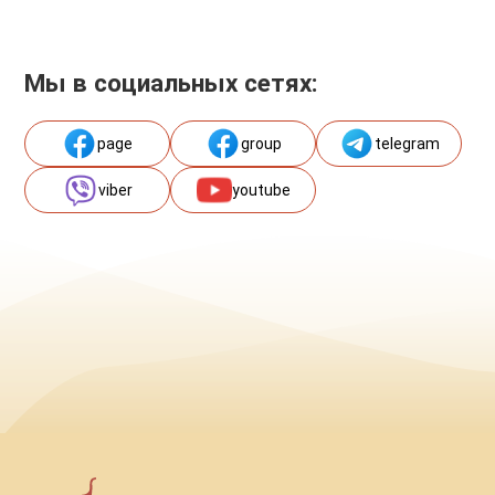
Мы в социальных сетях:
page
group
telegram
viber
youtube