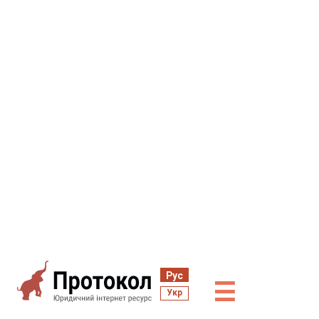
Рус
☰
Укр