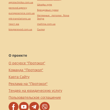
agrotechnika.com.ua
Шкафы купе
perevod.agency
Брендовые сумки
europeservice.com.ua
Натяжные потолки Nova
mk-translations.ua
Stelya
текст юа
maltina.com.ua
kievperevod.com.ua
Cылки
О проекте
О ресурсе “Протокол”
Команда "Протокол"
Карта Сайту
Реклама на "Протокол"
Тендер на юридическую услугу
Пользовательское соглашение