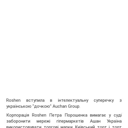
Roshen вступила в інтелектуальну суперечку з
українською "дочкою" Auchan Group.
Корпорація Roshen Петра Порошенка вимагає у суді
заборонити мережі гіпермаркетів Ашан Україна
використовувати торгові марки Київський торт і торт