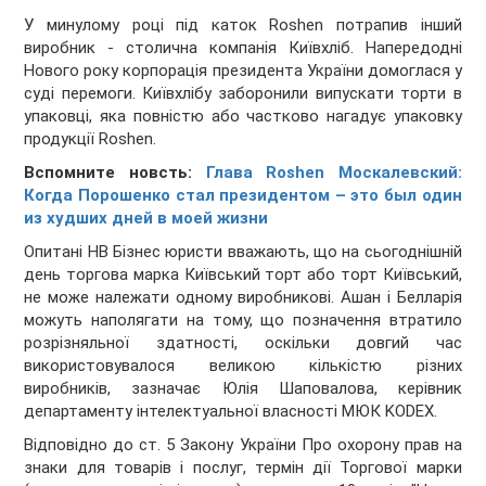
У минулому році під каток Roshen потрапив інший
виробник - столична компанія Київхліб. Напередодні
Нового року корпорація президента України домоглася у
суді перемоги. Київхлібу заборонили випускати торти в
упаковці, яка повністю або частково нагадує упаковку
продукції Roshen.
Вспомните новсть:
Глава Roshen Москалевский:
Когда Порошенко стал президентом – это был один
из худших дней в моей жизни
Опитані НВ Бізнес юристи вважають, що на сьогоднішній
день торгова марка Київський торт або торт Київський,
не може належати одному виробникові. Ашан і Белларія
можуть наполягати на тому, що позначення втратило
розрізняльної здатності, оскільки довгий час
використовувалося великою кількістю різних
виробників, зазначає Юлія Шаповалова, керівник
департаменту інтелектуальної власності МЮК KODEX.
Відповідно до ст. 5 Закону України Про охорону прав на
знаки для товарів і послуг, термін дії Торгової марки