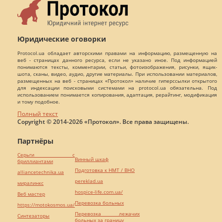
Юридические оговорки
Protocol.ua обладает авторскими правами на информацию, размещенную на
веб - страницах данного ресурса, если не указано иное. Под информацией
понимаются тексты, комментарии, статьи, фотоизображения, рисунки, ящик-
шота, сканы, видео, аудио, другие материалы. При использовании материалов,
размещенных на веб - страницах «Протокол» наличие гиперссылки открытого
для индексации поисковыми системами на protocol.ua обязательна. Под
использованием понимается копирования, адаптация, рерайтинг, модификация
и тому подобное.
Полный текст
Copyright © 2014-2026 «Протокол». Все права защищены.
Партнёры
Серьги с
Винный шкаф
бриллиантами
Подготовка к НМТ / ВНО
alliancetechnika.ua
pereklad.ua
миралинкс
hospice-life.com.ua/
Веб мастер
Перевозка больных
https://motokosmos.ua/
Перевозка лежачих
Синтезаторы
больных за границу