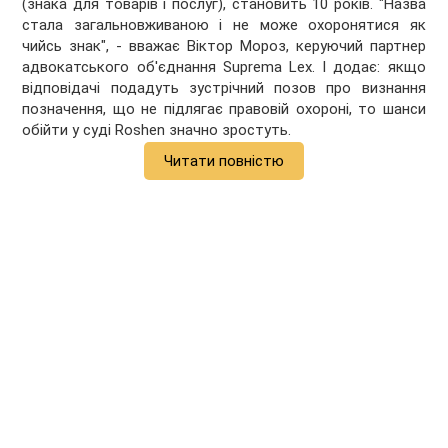
(знака для товарів і послуг), становить 10 років. "Назва
стала загальновживаною і не може охоронятися як
чийсь знак", - вважає Віктор Мороз, керуючий партнер
адвокатського об'єднання Suprema Lex. І додає: якщо
відповідачі подадуть зустрічний позов про визнання
позначення, що не підлягає правовій охороні, то шанси
обійти у суді Roshen значно зростуть.
Читати повністю