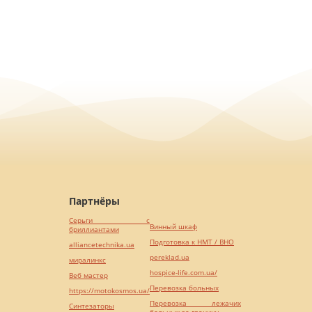
Партнёры
Серьги с
Винный шкаф
бриллиантами
Подготовка к НМТ / ВНО
alliancetechnika.ua
pereklad.ua
миралинкс
hospice-life.com.ua/
Веб мастер
Перевозка больных
https://motokosmos.ua/
Перевозка лежачих
Синтезаторы
больных за границу