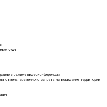
ия
нном суде
Украине в режиме видеоконференции
для отмены временного запрета на покидание территории
ович