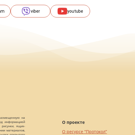
am
viber
youtube
 размещенную на
О проекте
Под информацией
 рисунки, ящик-
ании материалов,
О ресурсе “Протокол”
сылки открытого