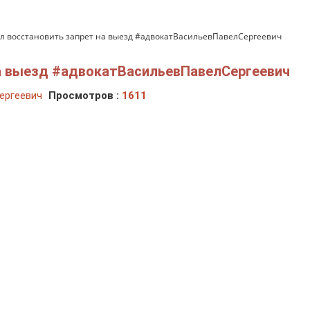
ил восстановить запрет на выезд #адвокатВасильевПавелСергеевич
на выезд #адвокатВасильевПавелСергеевич
ергеевич
Просмотров :
1611