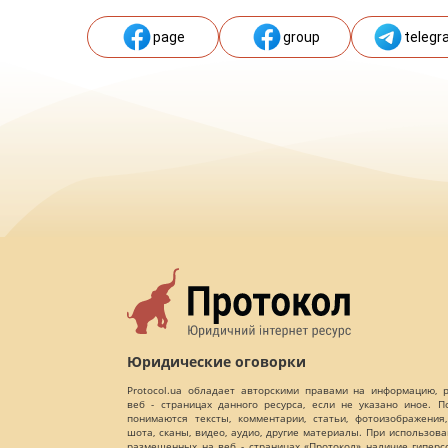
page
group
telegr
Юридические оговорки
Protocol.ua обладает авторскими правами на информацию,
веб - страницах данного ресурса, если не указано иное. 
понимаются тексты, комментарии, статьи, фотоизображения,
шота, сканы, видео, аудио, другие материалы. При использов
размещенных на веб - страницах «Протокол» наличие гиперс