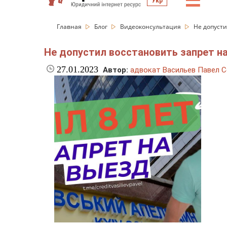
☰
Укр
Главная
Блог
Видеоконсультация
Не допуст
Не допустил восстановить запрет 
27.01.2023
Автор:
адвокат Васильев Павел С