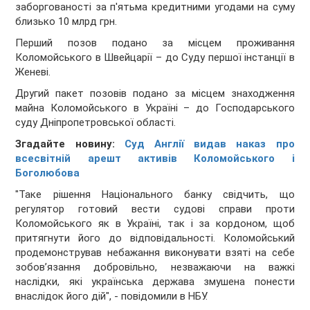
заборгованості за п'ятьма кредитними угодами на суму
близько 10 млрд грн.
Перший позов подано за місцем проживання
Коломойського в Швейцарії – до Cуду першої інстанції в
Женеві.
Другий пакет позовів подано за місцем знаходження
майна Коломойського в Україні – до Господарського
суду Дніпропетровської області.
Згадайте новину:
Суд Англії видав наказ про
всесвітній арешт активів Коломойського і
Боголюбова
"Таке рішення Національного банку свідчить, що
регулятор готовий вести судові справи проти
Коломойського як в Україні, так і за кордоном, щоб
притягнути його до відповідальності. Коломойський
продемонстрував небажання виконувати взяті на себе
зобов’язання добровільно, незважаючи на важкі
наслідки, які українська держава змушена понести
внаслідок його дій", - повідомили в НБУ.