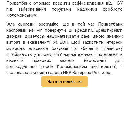
Приватбанк отримав кредити рефінансування від НБУ
під забезпечення поруками, наданими особисто
Коломойським.
"Але сьогодні зрозуміло, що в той час Приватбанк
насправді не міг повернути ці кредити. Врешті-решт,
державі довелося націоналізувати банк ціною значних
витрат в еквіваленті 5% ВВП, щоб захистити інтереси
мільйонів власників рахунків та зберегти фінансову
стабільність у цілому. НБУ наразі вживає і продовжить
вживати правових заходів, необхідних для
відшкодування Ігорем Коломойським цих коштів", -
сказала заступниця голови НБУ Катерина Рожкова.
Читати повністю