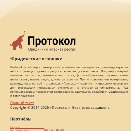
Юридические оговорки
Protocol.ua обладает авторскими правами на информацию, размещенную на
веб - страницах данного ресурса, если не указано иное. Под информацией
понимаются тексты, комментарии, статьи, фотоизображения, рисунки, ящик-
шота, сканы, видео, аудио, другие материалы. При использовании материалов,
размещенных на веб - страницах «Протокол» наличие гиперссылки открытого
для индексации поисковыми системами на protocol.ua обязательна. Под
использованием понимается копирования, адаптация, рерайтинг, модификация
и тому подобное.
Полный текст
Copyright © 2014-2026 «Протокол». Все права защищены.
Партнёры
Серьги с
Винный шкаф
бриллиантами