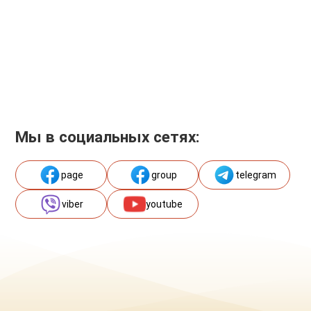
Мы в социальных сетях:
page
group
telegram
viber
youtube