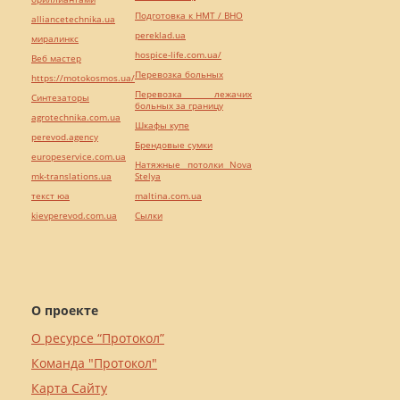
Подготовка к НМТ / ВНО
alliancetechnika.ua
pereklad.ua
миралинкс
hospice-life.com.ua/
Веб мастер
Перевозка больных
https://motokosmos.ua/
Перевозка лежачих
Синтезаторы
больных за границу
agrotechnika.com.ua
Шкафы купе
perevod.agency
Брендовые сумки
europeservice.com.ua
Натяжные потолки Nova
mk-translations.ua
Stelya
текст юа
maltina.com.ua
kievperevod.com.ua
Cылки
О проекте
О ресурсе “Протокол”
Команда "Протокол"
Карта Сайту