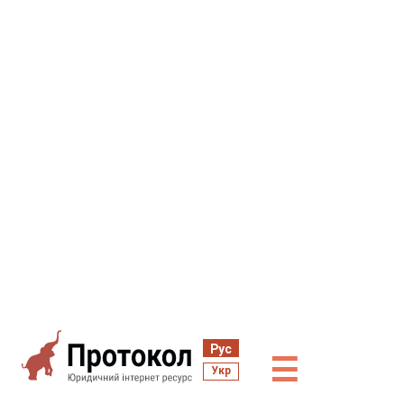
Рус
☰
Укр