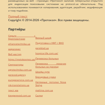
размещенных на веб - страницах «Протокол» наличие гиперссылки открытого
для индексации поисковыми системами на protocol.ua обязательна. Под
использованием понимается копирования, адаптация, рерайтинг, модификация
и тому подобное.
Полный текст
Copyright © 2014-2026 «Протокол». Все права защищены.
Партнёры
Серьги с
Винный шкаф
бриллиантами
Подготовка к НМТ / ВНО
alliancetechnika.ua
pereklad.ua
миралинкс
hospice-life.com.ua/
Веб мастер
Перевозка больных
https://motokosmos.ua/
Перевозка лежачих
Синтезаторы
больных за границу
agrotechnika.com.ua
Шкафы купе
perevod.agency
Брендовые сумки
europeservice.com.ua
Натяжные потолки Nova
mk-translations.ua
Stelya
текст юа
maltina.com.ua
kievperevod.com.ua
Cылки