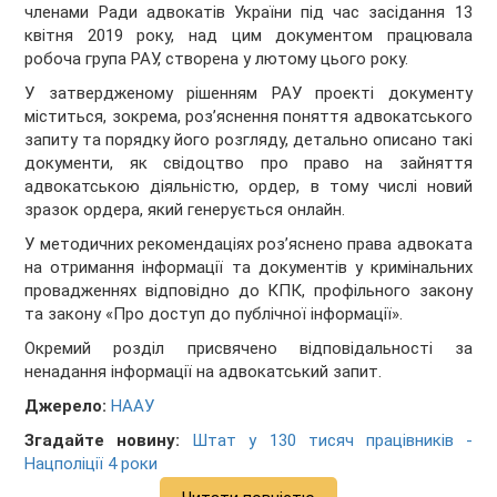
членами Ради адвокатів України під час засідання 13
квітня 2019 року, над цим документом працювала
робоча група РАУ, створена у лютому цього року.
У затвердженому рішенням РАУ проекті документу
міститься, зокрема, роз’яснення поняття адвокатського
запиту та порядку його розгляду, детально описано такі
документи, як свідоцтво про право на зайняття
адвокатською діяльністю, ордер, в тому числі новий
зразок ордера, який генерується онлайн.
У методичних рекомендаціях роз’яснено права адвоката
на отримання інформації та документів у кримінальних
провадженнях відповідно до КПК, профільного закону
та закону «Про доступ до публічної інформації».
Окремий розділ присвячено відповідальності за
ненадання інформації на адвокатський запит.
Джерело:
НААУ
Згадайте новину:
Штат у 130 тисяч працівників -
Нацполіції 4 роки