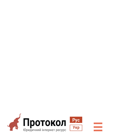
Рус
☰
Укр