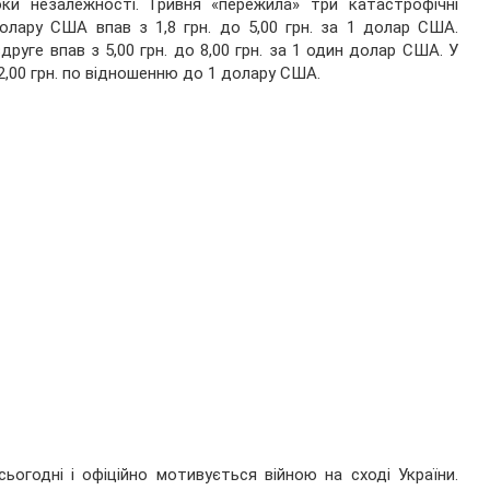
ки незалежності. Гривня «пережила» три катастрофічні
долару США впав з 1,8 грн. до 5,00 грн. за 1 долар США.
руге впав з 5,00 грн. до 8,00 грн. за 1 один долар США. У
12,00 грн. по відношенню до 1 долару США.
сьогодні і офіційно мотивується війною на сході України.