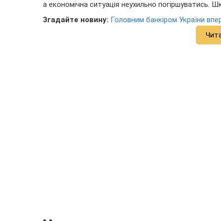
а економічна ситуація неухильно погіршуватись. 
Згадайте новину:
Головним банкіром України впер
Чит