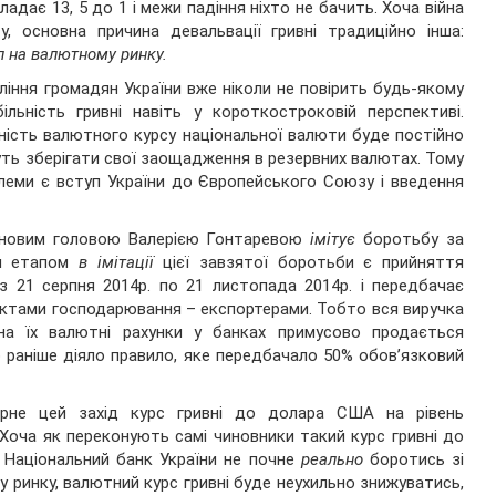
дає 13, 5 до 1 і межи падіння ніхто не бачить. Хоча війна
, основна причина девальвації гривні традиційно інша:
л на валютному ринку.
оління громадян України вже ніколи не повірить будь-якому
льність гривні навіть у короткостроковій перспективі.
ьність валютного курсу національної валюти буде постійно
ть зберігати свої заощадження в резервних валютах. Тому
блеми є вступ України до Європейського Союзу і введення
з новим головою Валерією Гонтаревою
імітує
боротьбу за
им етапом
в імітації
цієї завзятої боротьби є прийняття
з 21 серпня 2014р. по 21 листопада 2014р. і передбачає
єктами господарювання – експортерами. Тобто вся виручка
 на їх валютні рахунки у банках примусово продається
 раніше діяло правило, яке передбачало 50% обов’язковий
ерне цей захід курс гривні до долара США на рівень
Хоча як переконують самі чиновники такий курс гривні до
 Національний банк України не почне
реально
боротись зі
 ринку, валютний курс гривні буде неухильно знижуватись,