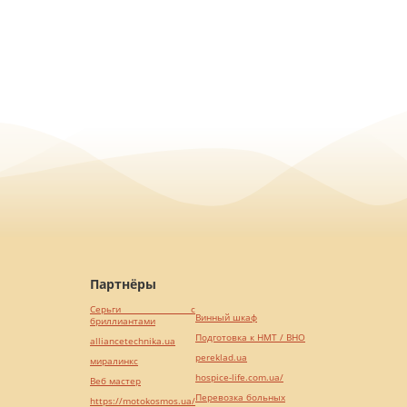
Партнёры
Серьги с
Винный шкаф
бриллиантами
Подготовка к НМТ / ВНО
alliancetechnika.ua
pereklad.ua
миралинкс
hospice-life.com.ua/
Веб мастер
Перевозка больных
https://motokosmos.ua/