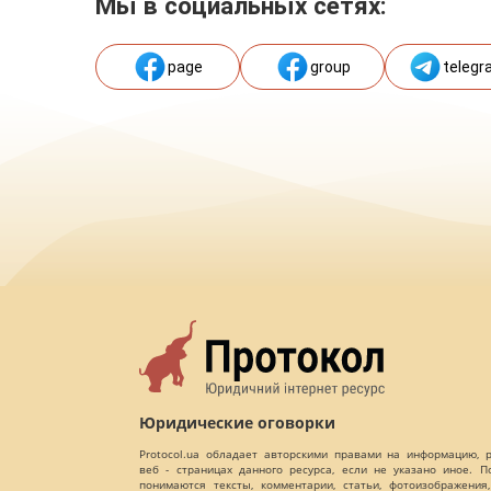
Мы в социальных сетях:
page
group
telegr
Юридические оговорки
Protocol.ua обладает авторскими правами на информацию,
веб - страницах данного ресурса, если не указано иное. 
понимаются тексты, комментарии, статьи, фотоизображения,