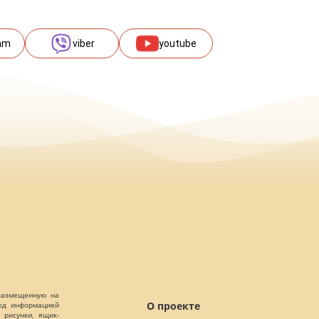
am
viber
youtube
 размещенную на
О проекте
Под информацией
 рисунки, ящик-