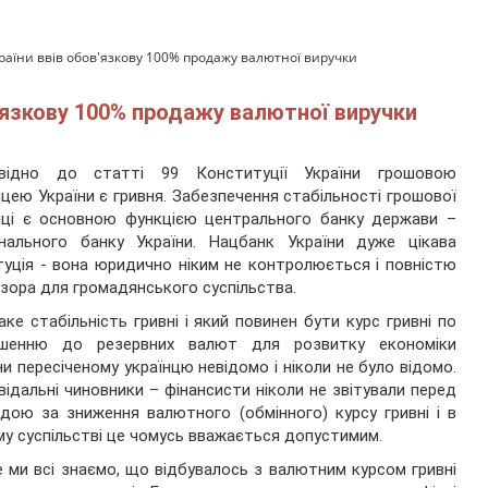
аїни ввів обов'язкову 100% продажу валютної виручки
в'язкову 100% продажу валютної виручки
овідно до статті 99 Конституції України грошовою
цею України є гривня. Забезпечення стабільності грошової
иці є основною функцією центрального банку держави –
онального банку України. Нацбанк України дуже цікава
туція - вона юридично ніким не контролюється і повністю
зора для громадянського суспільства.
ке стабільність гривні і який повинен бути курс гривні по
ошенню до резервних валют для розвитку економіки
ни пересіченому українцю невідомо і ніколи не було відомо.
відальні чиновники – фінансисти ніколи не звітували перед
дою за зниження валютного (обмінного) курсу гривні і в
у суспільстві це чомусь вважається допустимим.
 ми всі знаємо, що відбувалось з валютним курсом гривні