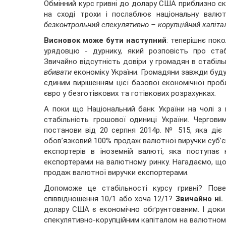
Обмінний курс гривні до долару США приблизно скла
на сході трохи і послаблює національну валюту
безконтрольний спекулятивно – корупційний капіта
Висновок може бути наступний
: теперішнє пок
урядовцю - дурнику, який розповість про стабі
Звичайно відсутність довіри у громадян в стабіл
вбивати
економіку України. Громадяни завжди буду
єдиним вирішенням цієї базової економічної про
євро у безготівкових та готівкових розрахунках.
А поки що Національний банк України на чолі 
стабільність грошової одиниці України. Чергов
постанови від 20 серпня 2014р. № 515, яка діє 
обов’язковий 100% продаж валютної виручки суб’
експортерів в іноземній валюті, яка поступає
експортерами на валютному ринку. Нагадаємо, що
продаж валютної виручки експортерами.
Допоможе це стабільності курсу гривні? Пов
співвідношення 10/1 або хоча 12/1?
Звичайно ні.
долару США є економічно обґрунтованим. І доки
спекулятивно-корупційним капіталом на валютному