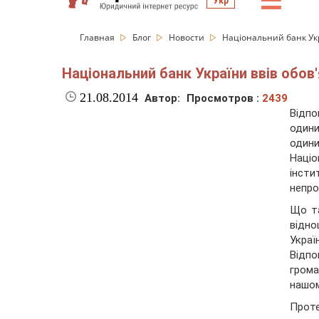
☰
Укр
Главная
Блог
Новости
Національний банк Укр
Національний банк України ввів обо
21.08.2014
Автор:
Просмотров :
2439
Відп
одини
один
Наці
інсти
непро
Що та
відн
Украї
Відпо
грома
нашом
Проте