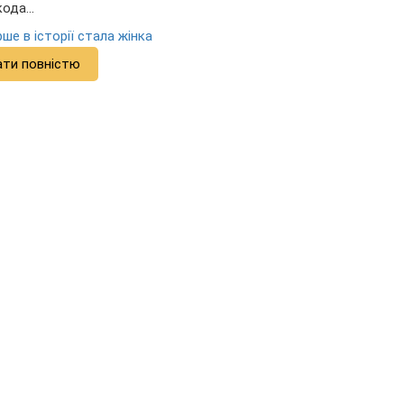
Шкода…
ше в історії стала жінка
ати повністю