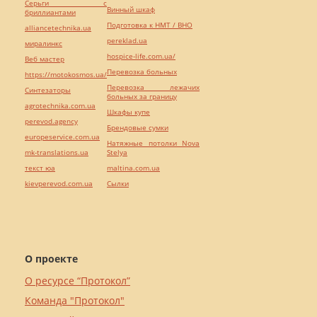
Серьги с
Винный шкаф
бриллиантами
Подготовка к НМТ / ВНО
alliancetechnika.ua
pereklad.ua
миралинкс
hospice-life.com.ua/
Веб мастер
Перевозка больных
https://motokosmos.ua/
Перевозка лежачих
Синтезаторы
больных за границу
agrotechnika.com.ua
Шкафы купе
perevod.agency
Брендовые сумки
europeservice.com.ua
Натяжные потолки Nova
mk-translations.ua
Stelya
текст юа
maltina.com.ua
kievperevod.com.ua
Cылки
О проекте
О ресурсе “Протокол”
Команда "Протокол"