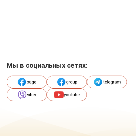
Мы в социальных сетях:
page
group
telegram
viber
youtube