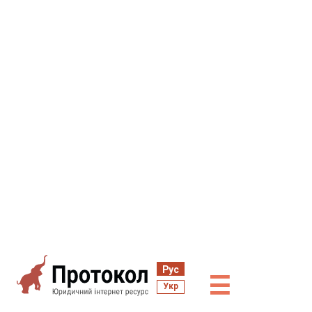
Рус
☰
Укр