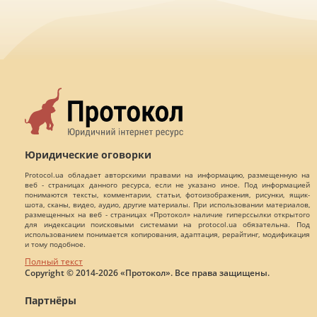
Юридические оговорки
Protocol.ua обладает авторскими правами на информацию, размещенную на
веб - страницах данного ресурса, если не указано иное. Под информацией
понимаются тексты, комментарии, статьи, фотоизображения, рисунки, ящик-
шота, сканы, видео, аудио, другие материалы. При использовании материалов,
размещенных на веб - страницах «Протокол» наличие гиперссылки открытого
для индексации поисковыми системами на protocol.ua обязательна. Под
использованием понимается копирования, адаптация, рерайтинг, модификация
и тому подобное.
Полный текст
Copyright © 2014-2026 «Протокол». Все права защищены.
Партнёры