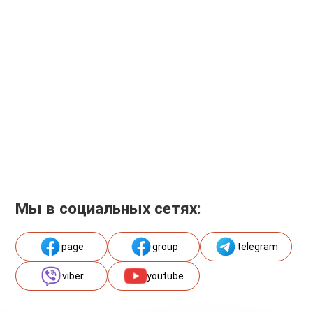
Мы в социальных сетях:
page
group
telegram
viber
youtube