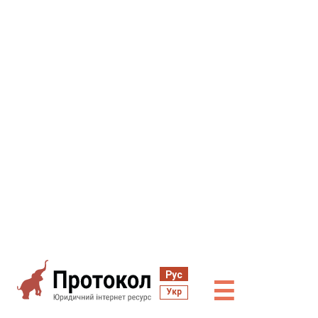
Рус
☰
Укр