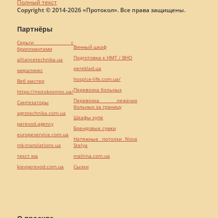
Полный текст
Copyright © 2014-2026 «Протокол». Все права защищены.
Партнёры
Серьги с
Винный шкаф
бриллиантами
Подготовка к НМТ / ВНО
alliancetechnika.ua
pereklad.ua
миралинкс
hospice-life.com.ua/
Веб мастер
Перевозка больных
https://motokosmos.ua/
Перевозка лежачих
Синтезаторы
больных за границу
agrotechnika.com.ua
Шкафы купе
perevod.agency
Брендовые сумки
europeservice.com.ua
Натяжные потолки Nova
mk-translations.ua
Stelya
текст юа
maltina.com.ua
kievperevod.com.ua
Cылки