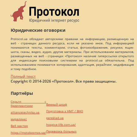
Юридические оговорки
Protocol.ua обладает авторскими правами на информацию, размещенную на
веб - страницах данного ресурса, если не указано иное. Под информацией
понимаются тексты, комментарии, статьи, фотоизображения, рисунки, ящик-
шота, сканы, видео, аудио, другие материалы. При использовании материалов,
размещенных на веб - страницах «Протокол» наличие гиперссылки открытого
для индексации поисковыми системами на protocol.ua обязательна. Под
использованием понимается копирования, адаптация, рерайтинг, модификация
и тому подобное.
Полный текст
Copyright © 2014-2026 «Протокол». Все права защищены.
Партнёры
Серьги с
Винный шкаф
бриллиантами
Подготовка к НМТ / ВНО
alliancetechnika.ua
pereklad.ua
миралинкс
hospice-life.com.ua/
Веб мастер
Перевозка больных
https://motokosmos.ua/