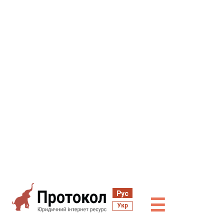
Рус
☰
Укр