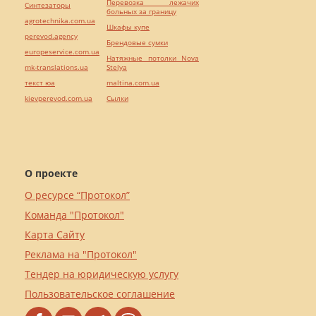
Перевозка лежачих
Синтезаторы
больных за границу
agrotechnika.com.ua
Шкафы купе
perevod.agency
Брендовые сумки
europeservice.com.ua
Натяжные потолки Nova
mk-translations.ua
Stelya
текст юа
maltina.com.ua
kievperevod.com.ua
Cылки
О проекте
О ресурсе “Протокол”
Команда "Протокол"
Карта Сайту
Реклама на "Протокол"
Тендер на юридическую услугу
Пользовательское соглашение