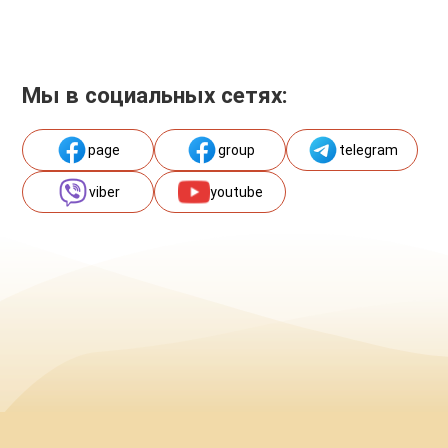
Мы в социальных сетях:
page
group
telegram
viber
youtube